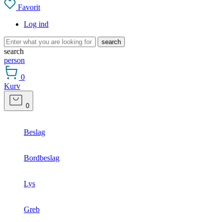
Favorit
Log ind
search
search
person
0
Kurv
0
Beslag
Bordbeslag
Lys
Greb