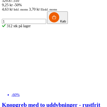
329.87.510
9,25 kr
-50%
4,63 kr
3,70 kr
Inkl. moms
Ekskl. moms
Køb
312 stk på lager
-60%
Knopgreb med to uddybninger - rustfrit