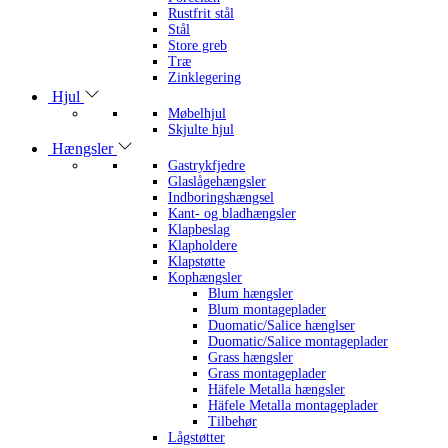
Rustfrit stål
Stål
Store greb
Træ
Zinklegering
Hjul
Møbelhjul
Skjulte hjul
Hængsler
Gastrykfjedre
Glaslågehængsler
Indboringshængsel
Kant- og bladhængsler
Klapbeslag
Klapholdere
Klapstøtte
Kophængsler
Blum hængsler
Blum montageplader
Duomatic/Salice hænglser
Duomatic/Salice montageplader
Grass hængsler
Grass montageplader
Häfele Metalla hængsler
Häfele Metalla montageplader
Tilbehør
Lågstøtter