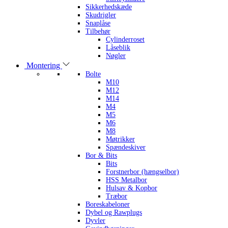
Sikkerhedskæde
Skudrigler
Snaplåse
Tilbehør
Cylinderroset
Låseblik
Nøgler
Montering
Bolte
M10
M12
M14
M4
M5
M6
M8
Møtrikker
Spændeskiver
Bor & Bits
Bits
Forstnerbor (hængselbor)
HSS Metalbor
Hulsav & Kopbor
Træbor
Boreskabeloner
Dybel og Rawplugs
Dyvler