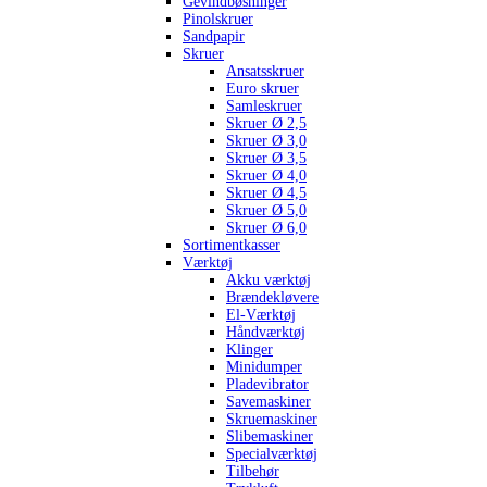
Gevindbøsninger
Pinolskruer
Sandpapir
Skruer
Ansatsskruer
Euro skruer
Samleskruer
Skruer Ø 2,5
Skruer Ø 3,0
Skruer Ø 3,5
Skruer Ø 4,0
Skruer Ø 4,5
Skruer Ø 5,0
Skruer Ø 6,0
Sortimentkasser
Værktøj
Akku værktøj
Brændekløvere
El-Værktøj
Håndværktøj
Klinger
Minidumper
Pladevibrator
Savemaskiner
Skruemaskiner
Slibemaskiner
Specialværktøj
Tilbehør