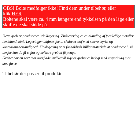
OBS! Bolte medfølger ikke! Find dem under tilbehør, eller
klik
HER
.
Boltene skal være ca. 4 mm længere end tykkelsen på den låge eller
skuffe de skal sidde på.
Dette greb er produceret i zinklegering. Zinklegering er en blanding af forskellige metaller
heriblandt zink. Legeringen udføres for at skabe et stof med større styrke og
korrosionsbestandighed. Zinklegering er et forholdsvis billigt materiale at producere i, så
derfor kan du få et flot og lækkert greb til få penge.
Grebet har en sort mat overflade, hvilket vil sige at grebet er belagt med et tyndt lag mat
sort farve.
Tilbehør der passer til produktet