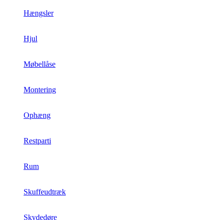
Hængsler
Hjul
Møbellåse
Montering
Ophæng
Restparti
Rum
Skuffeudtræk
Skydedøre