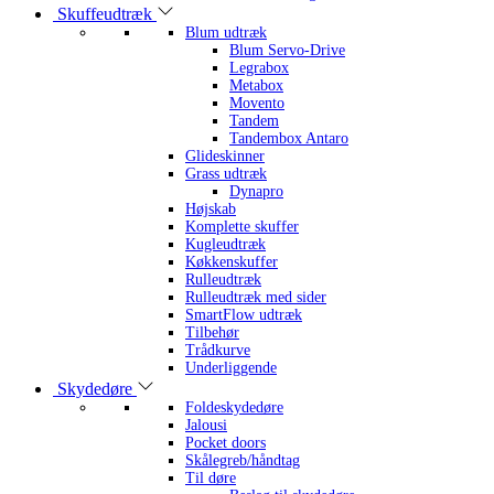
Skuffeudtræk
Blum udtræk
Blum Servo-Drive
Legrabox
Metabox
Movento
Tandem
Tandembox Antaro
Glideskinner
Grass udtræk
Dynapro
Højskab
Komplette skuffer
Kugleudtræk
Køkkenskuffer
Rulleudtræk
Rulleudtræk med sider
SmartFlow udtræk
Tilbehør
Trådkurve
Underliggende
Skydedøre
Foldeskydedøre
Jalousi
Pocket doors
Skålegreb/håndtag
Til døre