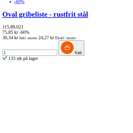
-60%
Oval gribeliste - rustfrit stål
115.89.021
75,85 kr
-60%
30,34 kr
24,27 kr
Inkl. moms
Ekskl. moms
Køb
133 stk på lager