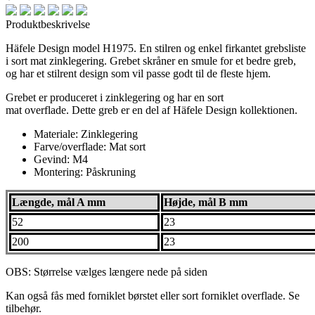
Produktbeskrivelse
Häfele Design model H1975. En stilren og enkel firkantet grebsliste
i sort mat zinklegering. Grebet skråner en smule for et bedre greb,
og har et stilrent design som vil passe godt til de fleste hjem.
Grebet er produceret i zinklegering og har en
sort
mat
overflade. Dette greb er en del af Häfele Design kollektionen.
Materiale: Zinklegering
Farve/overflade: Mat sort
Gevind: M4
Montering: Påskruning
Længde, mål A mm
Højde, mål B mm
52
23
200
23
OBS: Størrelse vælges længere nede på siden
Kan også fås med forniklet børstet eller sort forniklet overflade. Se
tilbehør.