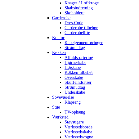
Knager / Loftkroge
Skabsindretning
Skoholdere
Garderobe
DressCode
Garderobe tilbehør
Garderobelifte
Kontor
Kabelgennemføringer
Strømudtag
Køkken
Affaldssortering
Hjørneskabe
Højskabe
Køkken tilbehør
Overskabe
Skuffeindsatser
Strømudtag
Underskabe
Soveværelse
Klapseng
Stue
TV-ophæng
Værksted
Støvsugere
Værkstedsborde
Værkstedsskabe
Værkstedsvogne