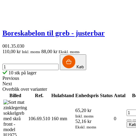
Boreskabelon til greb - justerbar
001.35.030
110,00 kr
88,00 kr
Inkl. moms
Ekskl. moms
Køb
10 stk på lager
Previous
Next
Overblik over varianter
Billed
Ref.
Hulafstand
Enhedspris
Status
Antal
Be
65,20 kr
Inkl. moms
106.69.510
160 mm
0
52,16 kr
Kø
Ekskl. moms