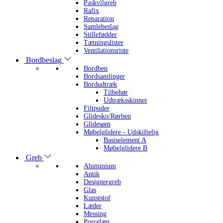
Paskvilgreb
Rafix
Reparation
Samlebeslag
Stillefødder
Tætningslister
Ventilationsriste
Bordbeslag
Bordben
Bordsamlinger
Bordudtræk
Tilbehør
Udtræksskinner
Filtpuder
Glidesko/Rørben
Glidesøm
Møbelglidere - Udskiftelig
Basiselement A
Møbelglidere B
Greb
Aluminium
Antik
Designergreb
Glas
Kunststof
Læder
Messing
Porcelæn