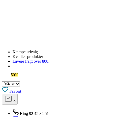
Kæmpe udvalg
Kvalitetsprodukter
Lavere fragt over 800,-
Spar
50%
på outlet
Favorit
0
Ring 92 45 34 51