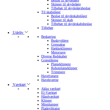
Beslag til skydedøre
Skinner til skydedøre
Tilbehør til skydedørsbeslag
Til skabslåger
Beslag til skydeskabslåger
Skinner til skab
Tilbehør til skydeskabsbeslag
Tilbehør
Udeliv
Beskæring
Buskryddere
Grensakse
Hækkeklippere
Motorsave
Diverse Redskaber
Græsslåning
Plæneklippere
Robotplæneklipper
Trimmere
Havefræsere
Havekværne
Værktøj
Akku værktøj
El-Værktøj
Håndværktøj
Klinger
Minidumper
Pladevibrator