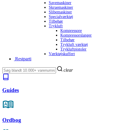
Savemaskiner
Skruemaskiner
Slibemaskiner
Specialværktøj
Tilbehør
Trykluft
Kompressore
Kompressorslanger
Tilbehør
Trykluft værktøj
Trykluftpistoler
Værktøjskuffert
Restparti
clear
Guides
Ordbog