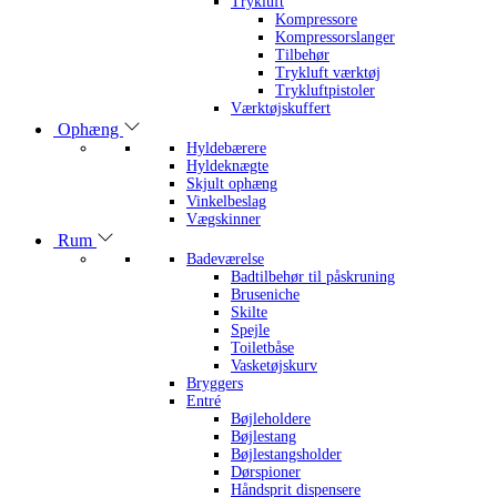
Trykluft
Kompressore
Kompressorslanger
Tilbehør
Trykluft værktøj
Trykluftpistoler
Værktøjskuffert
Ophæng
Hyldebærere
Hyldeknægte
Skjult ophæng
Vinkelbeslag
Vægskinner
Rum
Badeværelse
Badtilbehør til påskruning
Bruseniche
Skilte
Spejle
Toiletbåse
Vasketøjskurv
Bryggers
Entré
Bøjleholdere
Bøjlestang
Bøjlestangsholder
Dørspioner
Håndsprit dispensere