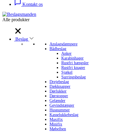
Kontakt os
Alle produkter
Alle produkter
Beslag
Anslagsdæmpere
Bådbeslag
Anker
Karabinhager
Rustfri hængsler
Rustfri knager
Sjækel
Surringsbeslag
Drejebeslag
Dækknapper
Dørlukker
Dørstopper
Gelænder
Gevindstænger
Husnummer
Kasselukkebeslag
Maxifix
Minifix
Møbelben