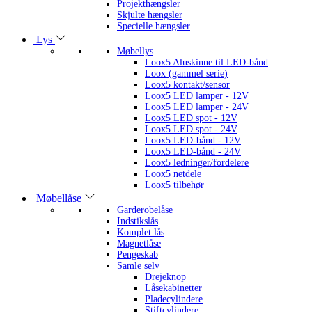
Projekthængsler
Skjulte hængsler
Specielle hængsler
Lys
Møbellys
Loox5 Aluskinne til LED-bånd
Loox (gammel serie)
Loox5 kontakt/sensor
Loox5 LED lamper - 12V
Loox5 LED lamper - 24V
Loox5 LED spot - 12V
Loox5 LED spot - 24V
Loox5 LED-bånd - 12V
Loox5 LED-bånd - 24V
Loox5 ledninger/fordelere
Loox5 netdele
Loox5 tilbehør
Møbellåse
Garderobelåse
Indstikslås
Komplet lås
Magnetlåse
Pengeskab
Samle selv
Drejeknop
Låsekabinetter
Pladecylindere
Stiftcylindere