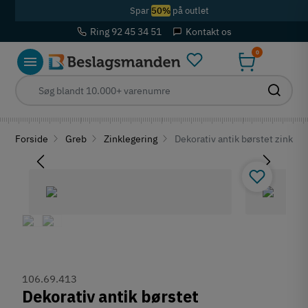
Spar
50%
på outlet
Ring 92 45 34 51
Kontakt os
0
Forside
Greb
Zinklegering
Dekorativ antik børstet zinkle
106.69.413
Dekorativ antik børstet