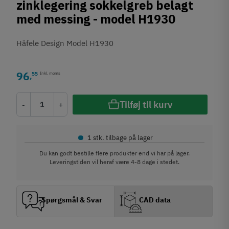
zinklegering sokkelgreb belagt
med messing - model H1930
Häfele Design Model H1930
96
55
Inkl. moms
,
Tilføj til kurv
-
+
•
1 stk. tilbage på lager
Du kan godt bestille flere produkter end vi har på lager.
Leveringstiden vil heraf være 4-8 dage i stedet.
Spørgsmål & Svar
CAD data