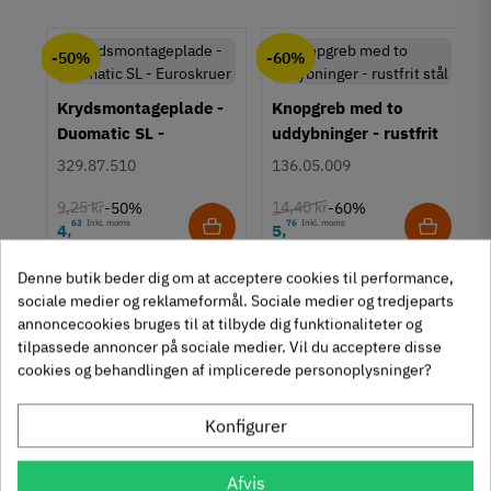
chat
Anmeldelser (0)
Materiale
-50%
-60%
Zinklegering
Overflade
Krydsmontageplade -
Knopgreb med to
Antik
Duomatic SL -
uddybninger - rustfrit
Børstet
Euroskruer
stål
329.87.510
136.05.009
Hulafstand
160 mm
9,25 kr
14,40 kr
-50%
-60%
Farve
63
Inkl. moms
76
Inkl. moms
4
5
,
,
um
Messing
Denne butik beder dig om at acceptere cookies til performance,
312 stk på lager
1131 stk på lager
Montering
sociale medier og reklameformål. Sociale medier og tredjeparts
M4 bolt
annoncecookies bruges til at tilbyde dig funktionaliteter og
Type
tilpassede annoncer på sociale medier. Vil du acceptere disse
Bøjlegreb
cookies og behandlingen af implicerede personoplysninger?
Stil
Antik
Konfigurer
Moderne
Tilstand
Ny
Afvis