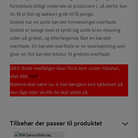
forholdsvis billigt materiale at producere i, så derfor kan
du få et flot og lækkert greb til få penge.
Grebet har en antik børstet formessinget overflade.
Grebet er belagt med et tyndt lag antik brun messing
uden på grebet, og efterfølgende fået en børstet
overflade. En børstet overflade er en bearbejdning som
giver en flot børstet tekstur til grebets overflade.
OBS! Bolte medfølger ikke! Find dem under tilbehør,
eller klik
HER
.
Boltene skal være ca. 4 mm længere end tykkelsen på
den låge eller skuffe de skal sidde på.
Tilbehør der passer til produktet