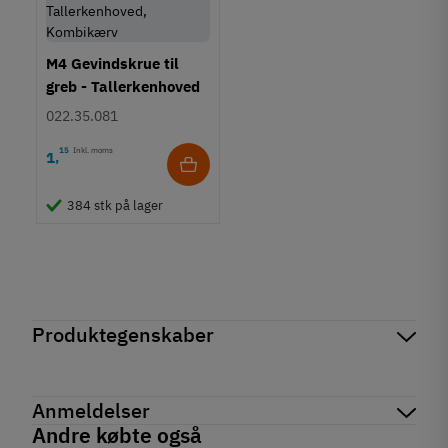
M4 Gevindskrue til
greb - Tallerkenhoved
- Krydskærv
022.35.081
15
Inkl. moms
1
,
384 stk på lager
Produktegenskaber
Mærker
Haefele
Reference
106.69.413
Anmeldelser
På lager
1 Enhed
Andre købte også
Produktinformation