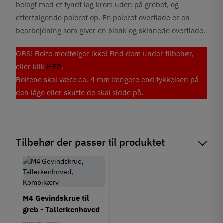
belagt med et tyndt lag krom uden på grebet, og
efterfølgende poleret op. En poleret overflade er en
bearbejdning som giver en blank og skinnede overflade.
OBS! Bolte medfølger ikke! Find dem under tilbehør,
eller klik
HER
.
Boltene skal være ca. 4 mm længere end tykkelsen på
den låge eller skuffe de skal sidde på.
Tilbehør der passer til produktet
M4 Gevindskrue til
greb - Tallerkenhoved
- Krydskærv