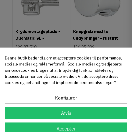
Hulafstand
160 mm
Farve
Krom
um
Krydsmontageplade -
Knopgreb med to
Montering
Duomatic SL -
uddybninger - rustfrit
M4 bolt
Euroskruer
stål
329.87.510
136.05.009
Type
Bøjlegreb
9,25 kr
14,40 kr
Denne butik beder dig om at acceptere cookies til performance,
-50%
-60%
Stil
63
Inkl. moms
76
Inkl. moms
4
5
sociale medier og reklameformål. Sociale medier og tredjeparts
,
,
Klassisk
annoncecookies bruges til at tilbyde dig funktionaliteter og
tilpassede annoncer på sociale medier. Vil du acceptere disse
312 stk på lager
1131 stk på lager
Tilstand
Ny
cookies og behandlingen af implicerede personoplysninger?
Se også disse alternativer i stedet
Konfigurer
Afvis
Accepter