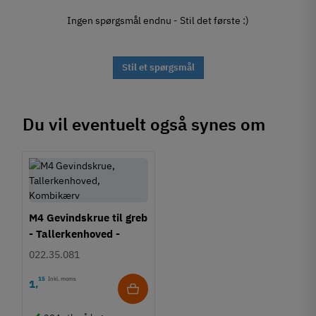
Ingen spørgsmål endnu - Stil det første :)
Stil et spørgsmål
Du vil eventuelt også synes om
M4 Gevindskrue til greb
- Tallerkenhoved -
Krydskærv
022.35.081
15
Inkl. moms
1
,