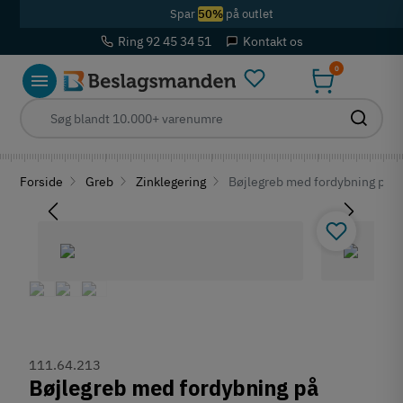
Spar
50%
på outlet
Ring 92 45 34 51
Kontakt os
0
Forside
Greb
Zinklegering
Bøjlegreb med fordybning på mi
111.64.213
Bøjlegreb med fordybning på