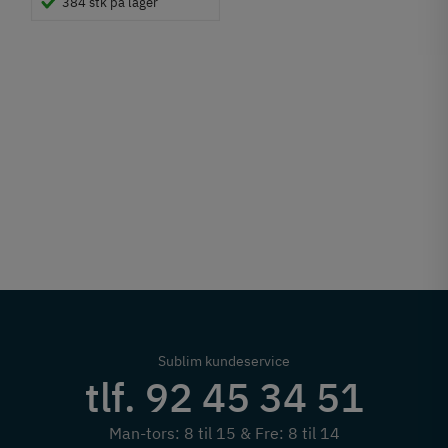
384 stk på lager
Sublim kundeservice
tlf. 92 45 34 51
Man-tors: 8 til 15 & Fre: 8 til 14