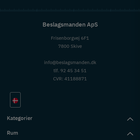
Beslagsmanden ApS
Frisenborgvej 6F1
7800 Skive
info@beslagsmanden.dk
tlf. 92 45 34 51
CVR: 41188871
Kategorier
Rum
slag