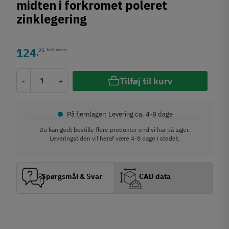
midten i forkromet poleret
zinklegering
124
25
Inkl. moms
,
Tilføj til kurv
-
+
•
På fjernlager: Levering ca. 4-8 dage
Du kan godt bestille flere produkter end vi har på lager.
Leveringstiden vil heraf være 4-8 dage i stedet.
Spørgsmål & Svar
CAD data