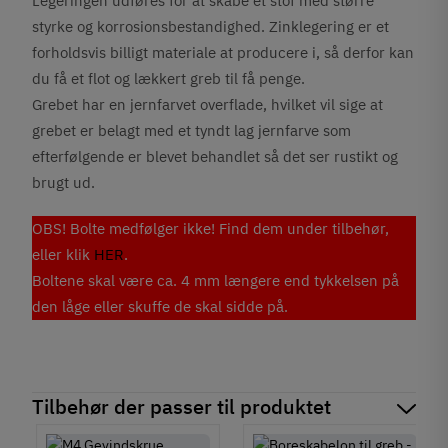
Legeringen udføres for at skabe et stof med større
styrke og korrosionsbestandighed. Zinklegering er et
forholdsvis billigt materiale at producere i, så derfor kan
du få et flot og lækkert greb til få penge.
Grebet har en jernfarvet overflade, hvilket vil sige at
grebet er belagt med et tyndt lag jernfarve som
efterfølgende er blevet behandlet så det ser rustikt og
brugt ud.
OBS! Bolte medfølger ikke! Find dem under tilbehør,
eller klik
HER
.
Boltene skal være ca. 4 mm længere end tykkelsen på
den låge eller skuffe de skal sidde på.
Tilbehør der passer til produktet