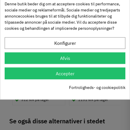
Denne butik beder dig om at acceptere cookies til performance,
-50%
-60%
Overflade
sociale medier og reklameformål. Sociale medier og tredjeparts
Brugt look
annoncecookies bruges til at tilbyde dig funktionaliteter og
Hulafstand
tilpassede annoncer på sociale medier. Vil du acceptere disse
160 mm
cookies og behandlingen af implicerede personoplysninger?
320 mm
Farve
Konfigurer
Metalfarvet
um
Krydsmontageplade -
Knopgreb med to
Montering
Afvis
Duomatic SL -
uddybninger - rustfrit
M4 bolt
Euroskruer
stål
329.87.510
136.05.009
Type
Accepter
Bøjlegreb
9,25 kr
14,40 kr
-50%
-60%
Stil
63
Inkl. moms
76
Inkl. moms
4
5
,
,
Fortroligheds- og cookiepolitik
Moderne
312 stk på lager
1131 stk på lager
Tilstand
Ny
Se også disse alternativer i stedet