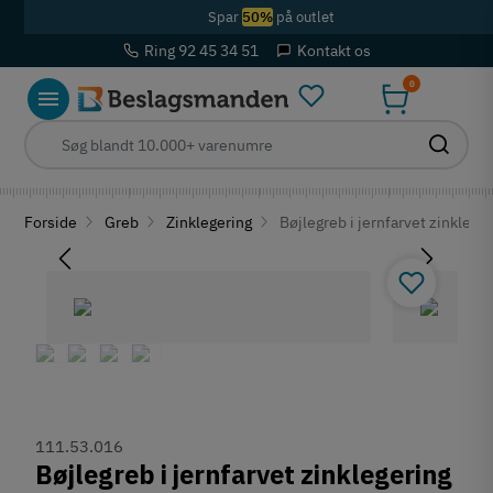
Spar
50%
på outlet
Ring 92 45 34 51
Kontakt os
0
Forside
Greb
Zinklegering
Bøjlegreb i jernfarvet zinkleger
111.53.016
Bøjlegreb i jernfarvet zinklegering