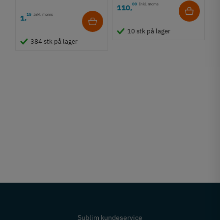
00
Inkl. moms
110
,
15
Inkl. moms
1
,
10 stk på lager
384 stk på lager
Sublim kundeservice