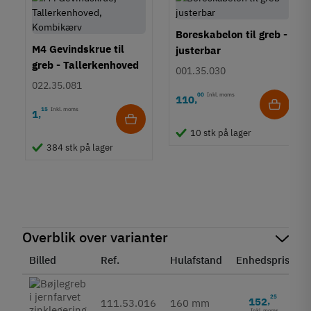
Boreskabelon til greb -
M4 Gevindskrue til
justerbar
greb - Tallerkenhoved
001.35.030
- Krydskærv
022.35.081
00
Inkl. moms
110
,
15
Inkl. moms
1
,
10 stk på lager
384 stk på lager
Overblik over varianter
Billed
Ref.
Hulafstand
Enhedspris
S
25
152
,
111.53.016
160 mm
Inkl. moms