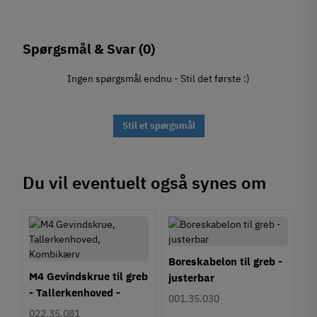
Spørgsmål & Svar
(0)
Ingen spørgsmål endnu - Stil det første :)
Stil et spørgsmål
Du vil eventuelt også synes om
Boreskabelon til greb -
M4 Gevindskrue til greb
justerbar
- Tallerkenhoved -
001.35.030
Krydskærv
022.35.081