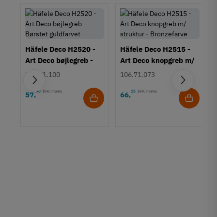
Häfele Deco H2520 -
Häfele Deco H2515 -
Art Deco bøjlegreb -
Art Deco knopgreb m/
Børstet guldfarvet
struktur - Bronzefarve
106.71.100
106.71.073
90
Inkl. moms
15
Inkl. moms
57
66
,
,
rt