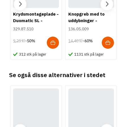
Farve
Guld
Krydsmontageplade -
Knopgreb med to
Montering
Duomatic SL -
uddybninger -
M4 bolt
Euroskruer
rustfrit stål
329.87.510
136.05.009
Type
Bøjlegreb
9,25 kr
14,40 kr
-50%
-60%
Stil
Moderne
312 stk på lager
1131 stk på lager
Tilstand
Ny
Se også disse alternativer i stedet
-60%
-35%
-50%
-60%
-50%
-50%
Oval gribeliste -
Matrix Runner BBS
Greb Stål, Rund. 176-
Langt, kantet
Sarg Blum Metabox
Greb i sort aluminium