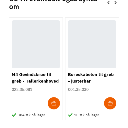
keyboard_arrow_left
keyboard_arrow_right
om
Forrige
Næste
M4 Gevindskrue til
Boreskabelon til greb
greb - Tallerkenhoved
- justerbar
- Krydskærv
022.35.081
001.35.030
384 stk på lager
10 stk på lager