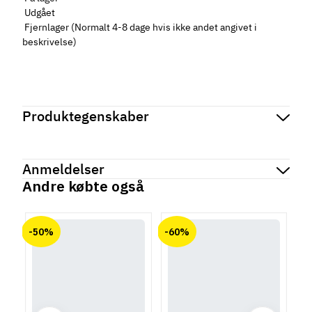
Udgået
Fjernlager (Normalt 4-8 dage hvis ikke andet angivet i
beskrivelse)
Produktegenskaber
Mærker
Haefele
Reference
111.77.625
Anmeldelser
Produktinformation
Andre købte også
Materiale
chat
Anmeldelser (0)
Zinklegering
-50%
-60%
Overflade
Der er ingen kundeanmeldelser endnu.
Mat børstet
Hulafstand
160 mm
320 mm