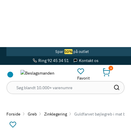
Spar
50%
på outlet
Ring 92 45 34 51
Kontakt os
0
Favorit
Forside
Greb
Zinklegering
Guldfarvet bøjlegreb i mat børs