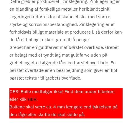
Dette greb er produceret i zinklegering. Zinklegering er
en blanding af forskellige metaller heriblandt zink.
Legeringen udføres for at skabe et stof med større
styrke og korrosionsbestandighed. Zinklegering er et
forholdsvis billigt materiale at producere i, så derfor kan
du få et flot og lækkert greb til få penge.
Grebet har en guldfarvet mat børstet overflade. Grebet
er belagt med et tyndt lag mat guldfarve uden på
grebet, og efterfølgende fået en børstet overflade. En
børstet overflade er en bearbejdning som giver en flot
børstet tekstur til grebets overflade.
OBS! Bolte medfølger ikke! Find dem under tilbehør,
eller klik
HER
.
Boltene skal være ca. 4 mm længere end tykkelsen på
den låge eller skuffe de skal sidde på.