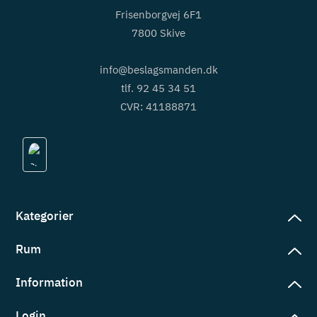
Frisenborgvej 6F1
7800 Skive
info@beslagsmanden.dk
tlf. 92 45 34 51
CVR: 41188871
Kategorier
Rum
slag
rd
Information
deværelse
eb
yggers
Login