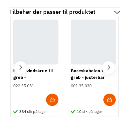
Tilbehør der passer til produktet
M4 Gevindskrue til
Boreskabelon til
greb -
greb - justerbar
Tallerkenhoved -
022.35.081
001.35.030
Krydskærv
384 stk på lager
10 stk på lager