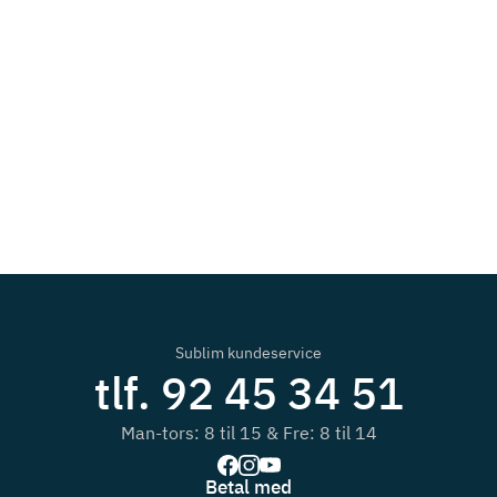
Sublim kundeservice
tlf. 92 45 34 51
Man-tors: 8 til 15 & Fre: 8 til 14
Betal med