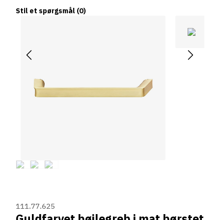
Stil et spørgsmål
(0)
111.77.625
Guldfarvet bøjlegreb i mat børstet