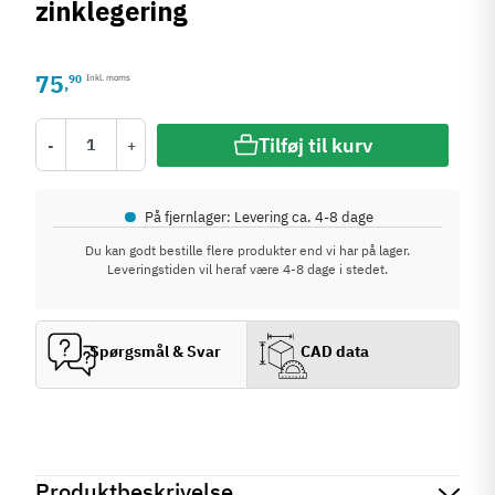
zinklegering
75
90
Inkl. moms
,
Tilføj til kurv
-
+
•
På fjernlager: Levering ca. 4-8 dage
Du kan godt bestille flere produkter end vi har på lager.
Leveringstiden vil heraf være 4-8 dage i stedet.
Spørgsmål & Svar
CAD data
Produktbeskrivelse