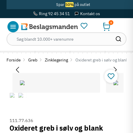
Spar
50%
på outlet
Ring 92 45 34 51
Kontakt os
0
Forside
Greb
Zinklegering
Oxideret greb i sølv og blank z
111.77.636
Oxideret greb i sølv og blank