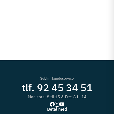
Sublim kundeservice
tlf. 92 45 34 51
Man-tors: 8 til 15 & Fre: 8 til 14
Betal med