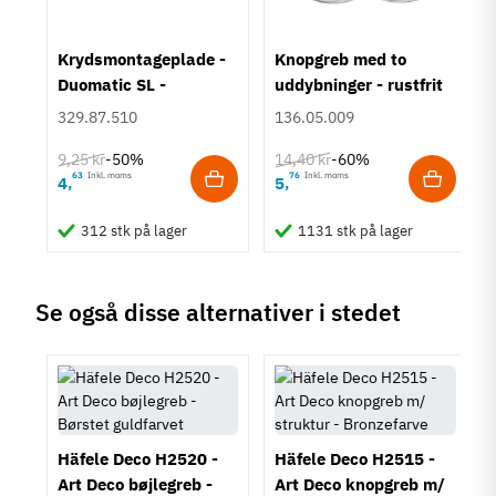
Farve
Sølvfarvet
um
Krydsmontageplade -
Knopgreb med to
Montering
Duomatic SL -
uddybninger - rustfrit
M4 bolt
Euroskruer
stål
329.87.510
136.05.009
Type
Bøjlegreb
9,25 kr
14,40 kr
-50%
-60%
Stil
63
Inkl. moms
76
Inkl. moms
4
5
,
,
Moderne
312 stk på lager
1131 stk på lager
Tilstand
Ny
Se også disse alternativer i stedet
Häfele Deco H2520 -
Häfele Deco H2515 -
Art Deco bøjlegreb -
Art Deco knopgreb m/