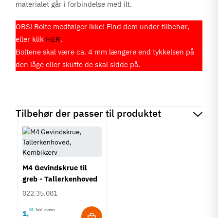
materialet går i forbindelse med ilt.
OBS! Bolte medfølger ikke! Find dem under tilbehør,
eller klik
HER
.
Boltene skal være ca. 4 mm længere end tykkelsen på
den låge eller skuffe de skal sidde på.
Tilbehør der passer til produktet
M4 Gevindskrue til
greb - Tallerkenhoved
- Krydskærv
022.35.081
15
Inkl. moms
1
,