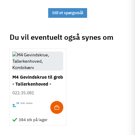
Stil et spørgsmål
Du vil eventuelt også synes om
M4 Gevindskrue til greb
- Tallerkenhoved -
Krydskærv
022.35.081
15
Inkl. moms
1
,
384 stk på lager