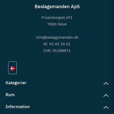
Beslagsmanden ApS
Frisenborgvej 6F1
7800 Skive
info@beslagsmanden.dk
tlf. 92 45 34 51
CVR: 41188871
Kategorier
Rum
slag
rd
Information
deværelse
eb