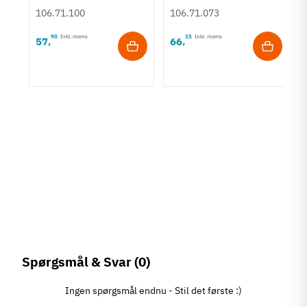
Børstet guldfarvet
struktur - Bronzefarve
106.71.100
106.71.073
90
Inkl. moms
15
Inkl. moms
57
66
,
,
rt
Spørgsmål & Svar
(0)
Ingen spørgsmål endnu - Stil det første :)