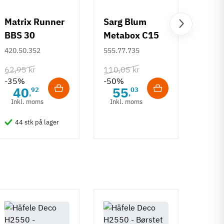
Matrix Runner
Sarg Blum
Greb 
BBS 30
Metabox C15
Rund
kugleudtræk -
320 M - højde
mm
420.50.352
555.77.735
108.6
sort - 500 mm
86 mm
62,95 kr
110,05 kr
132,6
-35%
-50%
-50%
40
55
6
92
03
,
,
Inkl. moms
Inkl. moms
Inkl
44 stk på lager
50 