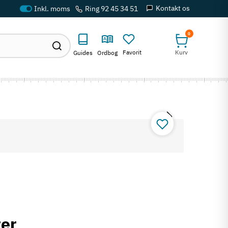
Kontakt os
Ring 92 45 34 51
0
Favorit
Kurv
Guides
Ordbog
ter