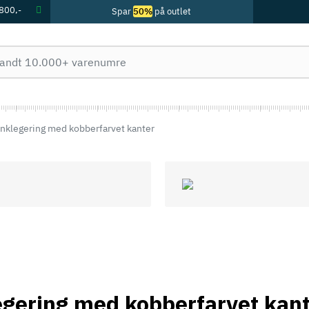
 800,-
Spar
50%
på outlet
zinklegering med kobberfarvet kanter
legering med kobberfarvet kan