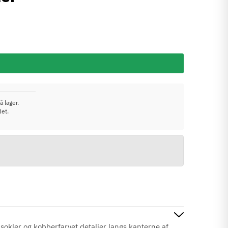
å lager.
det.
sokler og kobberfarvet detaljer langs kanterne af