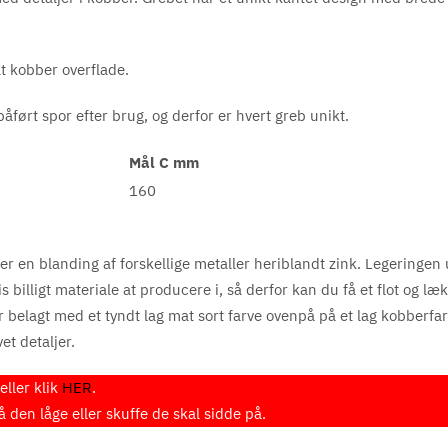
t kobber overflade.
åført spor efter brug, og derfor er hvert greb unikt.
Mål C mm
160
er en blanding af forskellige metaller heriblandt zink. Legeringen 
billigt materiale at producere i, så derfor kan du få et flot og læk
r belagt med et tyndt lag mat sort farve ovenpå på et lag kobberfa
t detaljer.
ller klik
HER
.
den låge eller skuffe de skal sidde på.