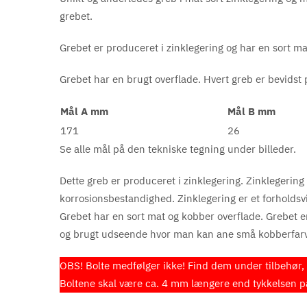
grebet.
Grebet er produceret i zinklegering og har en sort ma
Grebet har en brugt overflade. Hvert greb er bevidst p
Mål A mm
Mål B mm
171
26
Se alle mål på den tekniske tegning under billeder.
Dette greb er produceret i zinklegering. Zinklegering 
korrosionsbestandighed. Zinklegering er et forholdsvis 
Grebet har en sort mat og kobber overflade. Grebet e
og brugt udseende hvor man kan ane små kobberfarve
OBS! Bolte medfølger ikke! Find dem under tilbehør, e
Boltene skal være ca. 4 mm længere end tykkelsen på 