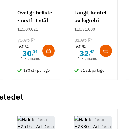
Oval gribeliste
Langt, kantet
- rustfrit stål
bøjlegreb i
rustfrit stål m/
115.89.021
110.71.000
hvid overflade
75,85 kr
81,05 kr
- 490 mm
-60%
-60%
30
32
34
42
,
,
Inkl. moms
Inkl. moms
133 stk på lager
61 stk på lager
 stedet