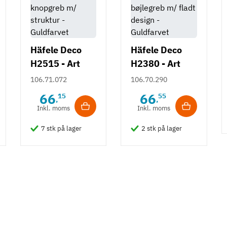
Häfele Deco
Häfele Deco
H2515 - Art
H2380 - Art
Deco knopgreb
Deco bøjlegreb
106.71.072
106.70.290
m/ struktur -
m/ fladt design
66
66
15
55
,
,
Guldfarvet
- Guldfarvet
Inkl. moms
Inkl. moms
7 stk på lager
2 stk på lager