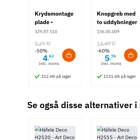
Farve
Kobber
Krydsmontage
Knopgreb med
Sort
plade -
to uddybninger
Montering
Duomatic SL -
- rustfrit stål
329.87.510
136.05.009
M4 bolt
Euroskruer
9,25 kr
14,40 kr
Type
-50%
-60%
Bøjlegreb
4
5
63
76
,
,
Inkl. moms
Inkl. moms
Stil
Moderne
312 stk på lager
1131 stk på lager
Tilstand
Ny
Se også disse alternativer i