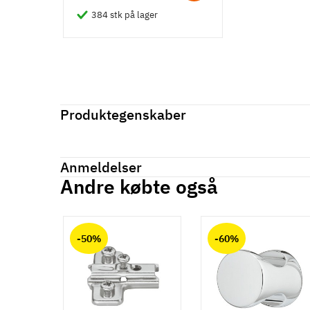
384 stk på lager
Produktegenskaber
Mærker
Haefele
Reference
111.77.637
Anmeldelser
Produktinformation
Andre købte også
Anmeldelser (0)
Materiale
chat
Zinklegering
-50%
-60%
Overflade
Mat
Hulafstand
160 mm