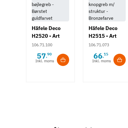
Häfele Deco
Häfele Deco
H2520 - Art
H2515 - Art
Deco bøjlegreb
Deco knopgreb
106.71.100
106.71.073
- Børstet
m/ struktur -
57
66
90
15
,
,
guldfarvet
Bronzefarve
Inkl. moms
Inkl. moms