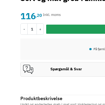
116
20
Inkl. moms
,
-
+
•
På fjern
Spørgsmål & Svar
Produktbeskrivelse
Unikt og anderledes greb i mat sort zinklegering og m