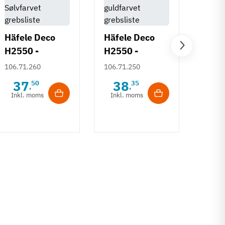
Häfele Deco
Häfele Deco
H2550 -
H2550 -
Häfe
Sølvfarvet
Børstet
106.71.260
106.71.250
H253
grebsliste
guldfarvet
Deco
37
38
50
35
106.7
,
,
grebsliste
- Gul
Inkl. moms
Inkl. moms
6
børs
Inkl
17 