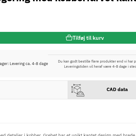
Tilføj til kurv
Du kan godt bestille flere produkter end vi har p
lager: Levering ca. 4-8 dage
Leveringstiden vil heraf være 4-8 dage i ste
CAD data
ed detaljer i kobber. Grebet har et unikt kantet design med brede 