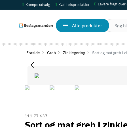
Lavere fragt over
Kæmpe udvalg
Kvalitetsprodukter
Alle produkter
Forside
Greb
Zinklegering
Sort og mat greb i 
111.77.637
Sort og mat greb i zink