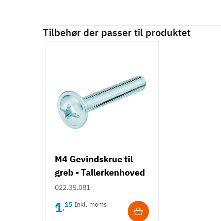
Tilbehør der passer til produktet
M4 Gevindskrue til
greb - Tallerkenhoved
- Krydskærv
022.35.081
1
15
Inkl. moms
,