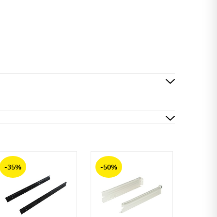
-35%
-50%
-50%