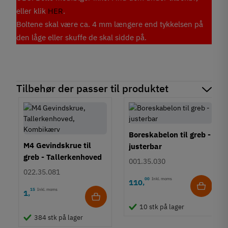
eller klik
HER
.
Boltene skal være ca. 4 mm længere end tykkelsen på
den låge eller skuffe de skal sidde på.
Tilbehør der passer til produktet
Boreskabelon til greb -
M4 Gevindskrue til
justerbar
greb - Tallerkenhoved
001.35.030
- Krydskærv
022.35.081
00
Inkl. moms
110
,
15
Inkl. moms
1
,
10 stk på lager
384 stk på lager