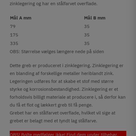
zinklegering og har en stålfarvet overflade.
Mål A mm
Mål B mm
79
35
175
35
335
35
OBS: Størrelse vælges længere nede på siden
Dette greb er produceret i zinklegering. Zinklegering er
en blanding af forskellige metaller heriblandt zink.
Legeringen udføres for at skabe et stof med større
styrke og korrosionsbestandighed. Zinklegering er et
forholdsvis billigt materiale at producere i, så derfor kan
du få et flot og lækkert greb til få penge.
Grebet har en stålfarvet overflade, hvilket vil sige at
grebet er belagt med et tyndt lag stålfarve.
OBS! Bolte medfølger ikke! Find dem under tilbehør,