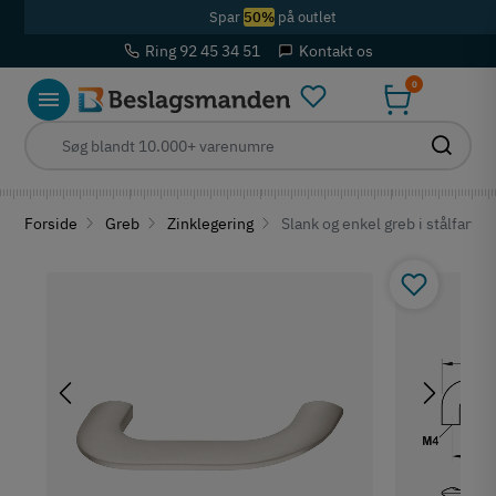
Spar
50%
på outlet
Ring 92 45 34 51
Kontakt os
0
Forside
Greb
Zinklegering
Slank og enkel greb i stålfarvet