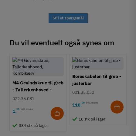
Stil et spørgsmål
Du vil eventuelt også synes om
Boreskabelon til greb -
M4 Gevindskrue til greb
justerbar
- Tallerkenhoved -
001.35.030
Krydskærv
022.35.081
00
Inkl. moms
110
,
15
Inkl. moms
1
,
10 stk på lager
384 stk på lager