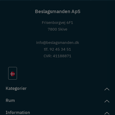
Beslagsmanden ApS
Frisenborgvej 6F1
7800 Skive
info@beslagsmanden.dk
tlf. 92 45 34 51
CVR: 41188871
Kategorier
Rum
slag
rd
Information
deværelse