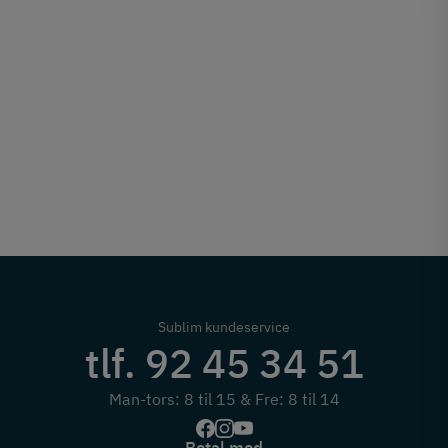
Sublim kundeservice
tlf. 92 45 34 51
Man-tors: 8 til 15 & Fre: 8 til 14
Betal med