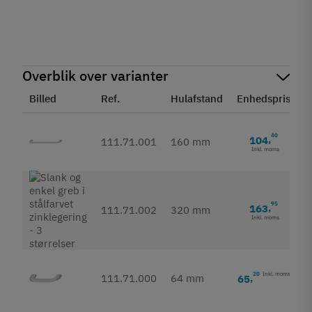
Overblik over varianter
Billed
Ref.
Hulafstand
Enhedspris
S
40
104
,
111.71.001
160 mm
Inkl. moms
95
163
,
111.71.002
320 mm
Inkl. moms
20
Inkl. moms
111.71.000
64 mm
65
,