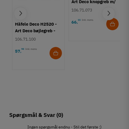
Art Deco knopgreb m/
struktur - Bronzefarve
106.71.073
15
Inkl. moms
66
,
rt
Häfele Deco H2520 -
Art Deco bøjlegreb -
Børstet guldfarvet
106.71.100
90
Inkl. moms
57
,
Spørgsmål & Svar
(0)
Ingen spørgsmål endnu - Stil det første :)