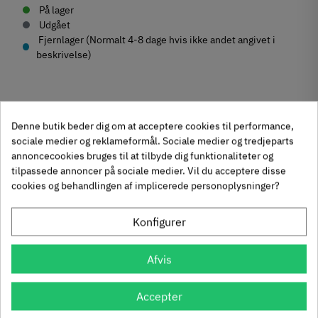
På lager
Udgået
Fjernlager (Normalt 4-8 dage hvis ikke andet angivet i
beskrivelse)
Denne butik beder dig om at acceptere cookies til performance,
Produktegenskaber
sociale medier og reklameformål. Sociale medier og tredjeparts
Mærker
Haefele
annoncecookies bruges til at tilbyde dig funktionaliteter og
Reference
111.71.000
tilpassede annoncer på sociale medier. Vil du acceptere disse
Anmeldelser
cookies og behandlingen af implicerede personoplysninger?
Produktinformation
Andre købte også
Materiale
Konfigurer
chat
Anmeldelser (0)
Zinklegering
-50%
-60%
Hulafstand
Afvis
64 mm
160 mm
320 mm
Accepter
Farve