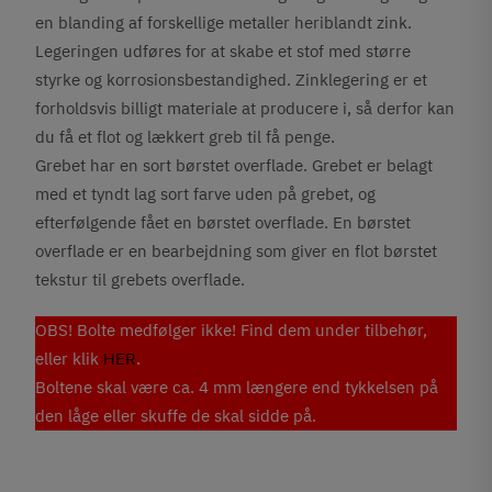
en blanding af forskellige metaller heriblandt zink.
Legeringen udføres for at skabe et stof med større
styrke og korrosionsbestandighed. Zinklegering er et
forholdsvis billigt materiale at producere i, så derfor kan
du få et flot og lækkert greb til få penge.
Grebet har en sort børstet overflade. Grebet er belagt
med et tyndt lag sort farve uden på grebet, og
efterfølgende fået en børstet overflade. En børstet
overflade er en bearbejdning som giver en flot børstet
tekstur til grebets overflade.
OBS! Bolte medfølger ikke! Find dem under tilbehør,
eller klik
HER
.
Boltene skal være ca. 4 mm længere end tykkelsen på
den låge eller skuffe de skal sidde på.