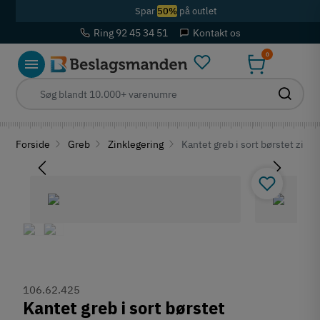
Spar
50%
på outlet
Ring 92 45 34 51
Kontakt os
0
Forside
Greb
Zinklegering
Kantet greb i sort børstet zin
106.62.425
Kantet greb i sort børstet