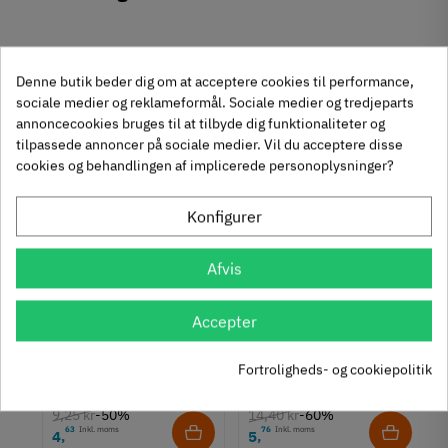
Mærker
Haefele
Reference
106.62.425
Anmeldelser
På lager
5 Varer
Denne butik beder dig om at acceptere cookies til performance,
Andre købte også
Produktinformation
sociale medier og reklameformål. Sociale medier og tredjeparts
chat
Anmeldelser (0)
annoncecookies bruges til at tilbyde dig funktionaliteter og
Materiale
tilpassede annoncer på sociale medier. Vil du acceptere disse
-50%
-60%
Zinklegering
cookies og behandlingen af implicerede personoplysninger?
Overflade
Børstet
Konfigurer
Hulafstand
128 mm
Afvis
160 mm
Farve
Accepter
um
Krydsmontageplade -
Knopgreb med to
Sort
Duomatic SL -
uddybninger - rustfrit
Montering
Euroskruer
stål
Fortroligheds- og cookiepolitik
329.87.510
136.05.009
M4 bolt
Type
9,25 kr
14,40 kr
-50%
-60%
Bøjlegreb
63
Inkl. moms
76
Inkl. moms
4
5
,
,