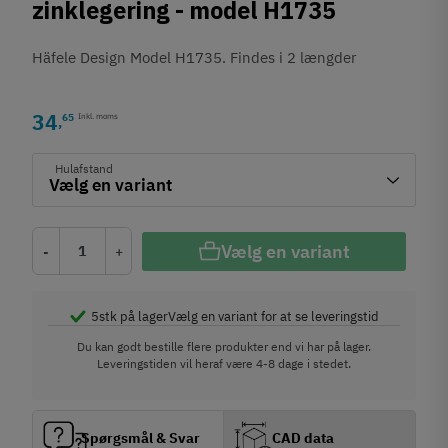
zinklegering - model H1735
Häfele Design Model H1735. Findes i 2 længder
34
65
Inkl. moms
,
Hulafstand
Vælg en variant
-
+
5
stk på lager
Vælg en variant for at se leveringstid
Du kan godt bestille flere produkter end vi har på lager.
Leveringstiden vil heraf være 4-8 dage i stedet.
Spørgsmål & Svar
CAD data