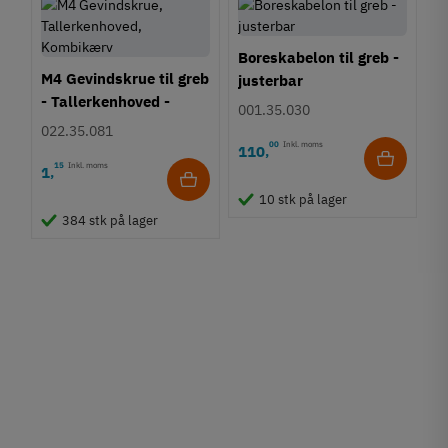
Boreskabelon til greb -
M4 Gevindskrue til greb
justerbar
- Tallerkenhoved -
001.35.030
Krydskærv
022.35.081
00
Inkl. moms
110
,
15
Inkl. moms
1
,
10 stk på lager
384 stk på lager