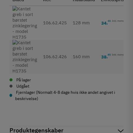
65
Inkl. moms
106.62.425
128 mm
34
,
85
Inkl. moms
106.62.426
160 mm
38
,
På lager
Udgået
Fjernlager (Normalt 4-8 dage hvis ikke andet angivet i
beskrivelse)
Produktegenskaber