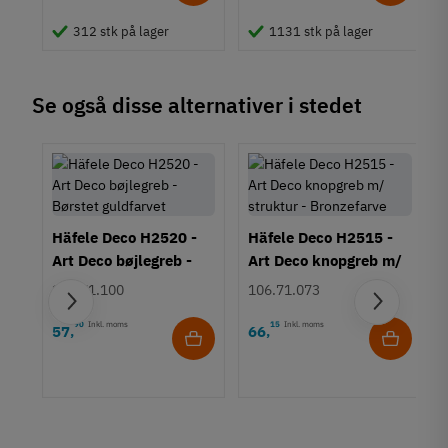
Stil
Klassisk
312 stk på lager
1131 stk på lager
Tilstand
Ny
Se også disse alternativer i stedet
Häfele Deco H2520 -
Häfele Deco H2515 -
Art Deco bøjlegreb -
Art Deco knopgreb m/
Børstet guldfarvet
struktur - Bronzefarve
106.71.100
106.71.073
90
Inkl. moms
15
Inkl. moms
57
66
,
,
rt