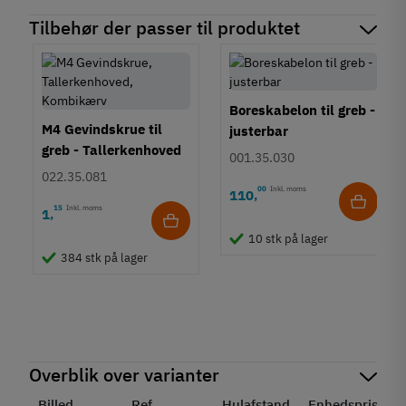
Tilbehør der passer til produktet
Boreskabelon til greb -
M4 Gevindskrue til
justerbar
greb - Tallerkenhoved
001.35.030
- Krydskærv
022.35.081
00
Inkl. moms
110
,
15
Inkl. moms
1
,
10 stk på lager
384 stk på lager
Overblik over varianter
Billed
Ref.
Hulafstand
Enhedspris
S