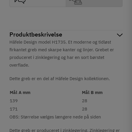
Produktbeskrivelse
Häfele Design model H1735. Et moderne og tidløst
firkantet greb med skarpe kanter og linjer. Grebet er
produceret i zinklegering og har en sort børstet
overflade.
Dette greb er en del af Häfele Design kollektionen.
Mål A mm
Mål B mm
139
28
171
28
OBS: Størrelse vælges længere nede på siden
Dette greb er produceret i zinklegering. Zinklegering er