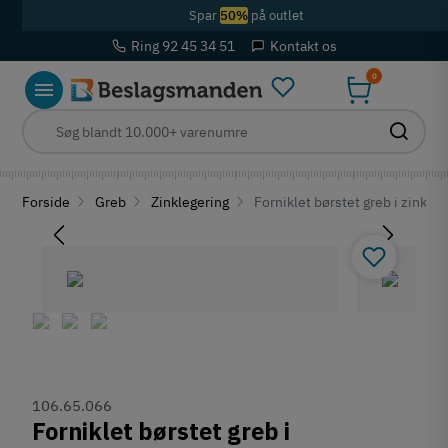
Spar
50%
på outlet
Ring 92 45 34 51
Kontakt os
0
Forside
Greb
Zinklegering
Forniklet børstet greb i zinkl
106.65.066
Forniklet børstet greb i