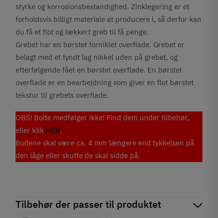
styrke og korrosionsbestandighed. Zinklegering er et
forholdsvis billigt materiale at producere i, så derfor kan
du få et flot og lækkert greb til få penge.
Grebet har en børstet forniklet overflade. Grebet er
belagt med et tyndt lag nikkel uden på grebet, og
efterfølgende fået en børstet overflade. En børstet
overflade er en bearbejdning som giver en flot børstet
tekstur til grebets overflade.
OBS! Bolte medfølger ikke! Find dem under tilbehør,
eller klik
HER
.
Boltene skal være ca. 4 mm længere end tykkelsen på
den låge eller skuffe de skal sidde på.
Tilbehør der passer til produktet