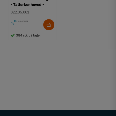
- Tallerkenhoved -
Krydskærv
022.35.081
15
Inkl. moms
1
,
384 stk på lager