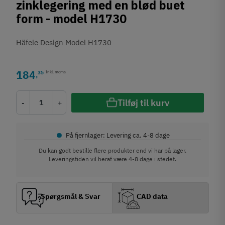
zinklegering med en blød buet
form - model H1730
Häfele Design Model H1730
184
35
Inkl. moms
,
Tilføj til kurv
-
+
•
På fjernlager: Levering ca. 4-8 dage
Du kan godt bestille flere produkter end vi har på lager.
Leveringstiden vil heraf være 4-8 dage i stedet.
Spørgsmål & Svar
CAD data