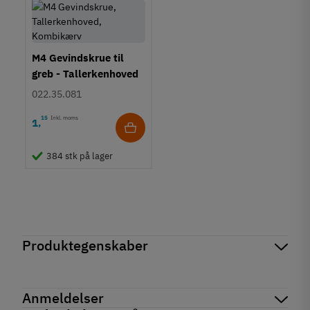
M4 Gevindskrue til
greb - Tallerkenhoved
- Krydskærv
022.35.081
15
Inkl. moms
1
,
384 stk på lager
Produktegenskaber
Mærker
Haefele
Reference
106.65.066
Anmeldelser
Produktinformation