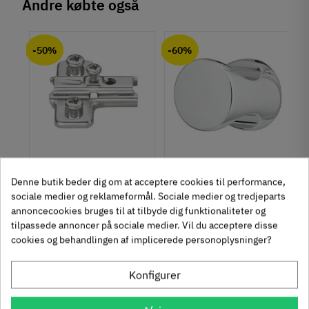
Andre købte også
Materiale
chat
Anmeldelser (0)
Zinklegering
-50%
-60%
Overflade
Børstet
Forniklet
Hulafstand
160 mm
Farve
Metalfarvet
um
Krydsmontageplade -
Knopgreb med to
Montering
Duomatic SL -
uddybninger - rustfrit
Denne butik beder dig om at acceptere cookies til performance,
M4 bolt
sociale medier og reklameformål. Sociale medier og tredjeparts
Euroskruer
stål
329.87.510
136.05.009
Type
annoncecookies bruges til at tilbyde dig funktionaliteter og
Bøjlegreb
tilpassede annoncer på sociale medier. Vil du acceptere disse
9,25 kr
14,40 kr
-50%
-60%
Stil
cookies og behandlingen af implicerede personoplysninger?
63
Inkl. moms
76
Inkl. moms
4
5
,
,
Klassisk
312 stk på lager
1131 stk på lager
Konfigurer
Tilstand
Ny