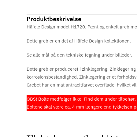
Produktbeskrivelse
Häfele Design model H1720. Pænt og enkelt greb med 
Dette greb er en del af Häfele Design kollektionen.
Se alle mål på den tekniske tegning under billeder.
Dette greb er produceret i zinklegering. Zinklegering 
korrosionsbestandighed. Zinklegering er et forholdsvis 
Grebet har en mat antracitfarvet overflade, hvilket vil
OBS! Bolte medfølger ikke! Find dem under tilbehør, e
Boltene skal være ca. 4 mm længere end tykkelsen på 