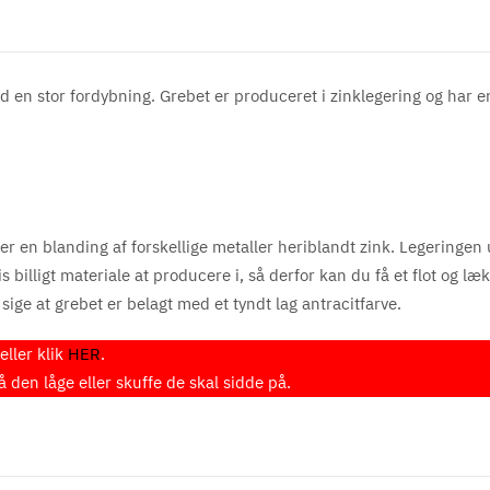
en stor fordybning. Grebet er produceret i zinklegering og har en
er en blanding af forskellige metaller heriblandt zink. Legeringen 
billigt materiale at producere i, så derfor kan du få et flot og læk
 sige at grebet er belagt med et tyndt lag antracitfarve.
ller klik
HER
.
den låge eller skuffe de skal sidde på.