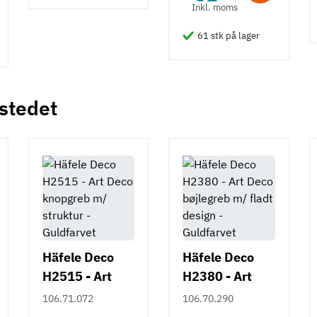
Inkl. moms
61 stk på lager
 stedet
Häfele Deco
Häfele Deco
H2515 - Art
H2380 - Art
Deco knopgreb
Deco bøjlegreb
106.71.072
106.70.290
m/ struktur -
m/ fladt design