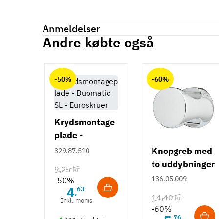
Mærker
Haefele
Reference
106.65.446
Anmeldelser
Produktinformation
Andre købte også
Anmeldelser (0)
Materiale
chat
Zinklegering
-50%
-60%
Hulafstand
160 mm
Farve
Antracit
Krydsmontage
plade -
Montering
Duomatic SL -
M4 bolt
Knopgreb med
329.87.510
Euroskruer
to uddybninger
Type
9,25 kr
Bøjlegreb
- rustfrit stål
136.05.009
-50%
4
63
Stil
,
14,40 kr
Inkl. moms
Klassisk
-60%
76