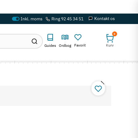
Kontakt os
Ring 92 45 34 51
0
Favorit
Kurv
Guides
Ordbog