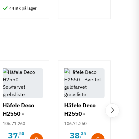
6
Inkl
44 stk på lager
50 
Häfele Deco
Häfele Deco
H2550 -
H2550 -
Häfe
Sølvfarvet
Børstet
106.71.260
106.71.250
H253
grebsliste
guldfarvet
Deco
37
38
50
35
106.7
,
,
grebsliste