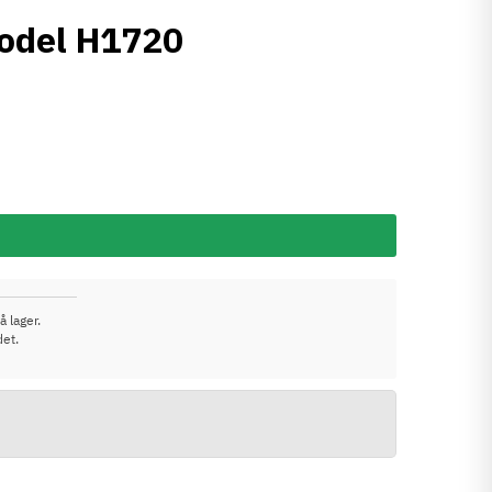
Model H1720
å lager.
det.