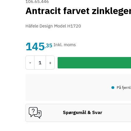
106.65.446
Antracit farvet zinkleg
Häfele Design Model H1720
145
35
Inkl. moms
,
-
+
•
På fjern
Spørgsmål & Svar