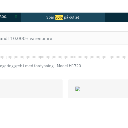
 800,-
Spar
50%
på outlet
klegering greb i med fordybning - Model H1720