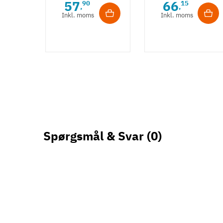
57
66
90
15
,
,
guldfarvet
Bronzefarve
Inkl. moms
Inkl. moms
Spørgsmål & Svar
(0)