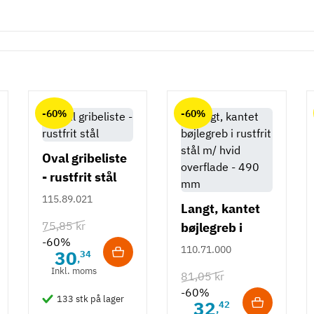
-60%
-60%
Oval gribeliste
- rustfrit stål
115.89.021
Langt, kantet
75,85 kr
bøjlegreb i
-60%
rustfrit stål m/
110.71.000
30
34
,
hvid overflade
Inkl. moms
81,05 kr
- 490 mm
-60%
133 stk på lager
32
42
,