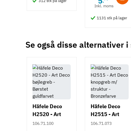
5
,
312 stk på lager
Tilstand
Ny
Inkl. moms
1131 stk på lager
Se også disse alternativer i
Häfele Deco
Häfele Deco
H2520 - Art
H2515 - Art
Deco bøjlegreb
Deco knopgreb
106.71.100
106.71.073
- Børstet
m/ struktur -