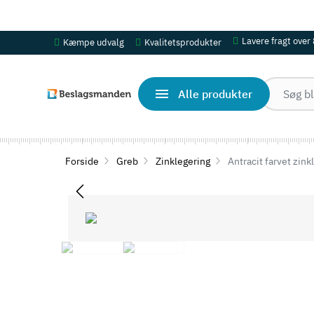
OBS! Se ferie åbningstider her
Lavere fragt over
Kæmpe udvalg
Kvalitetsprodukter
Alle produkter
Forside
Greb
Zinklegering
Antracit farvet zin