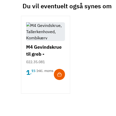
Du vil eventuelt også synes om
M4 Gevindskrue
til greb -
Tallerkenhoved -
022.35.081
Krydskærv
1
15
Inkl. moms
,