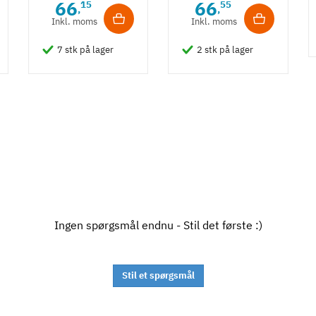
66
66
15
55
,
,
Guldfarvet
- Guldfarvet
Inkl. moms
Inkl. moms
7 stk på lager
2 stk på lager
Ingen spørgsmål endnu - Stil det første :)
Stil et spørgsmål