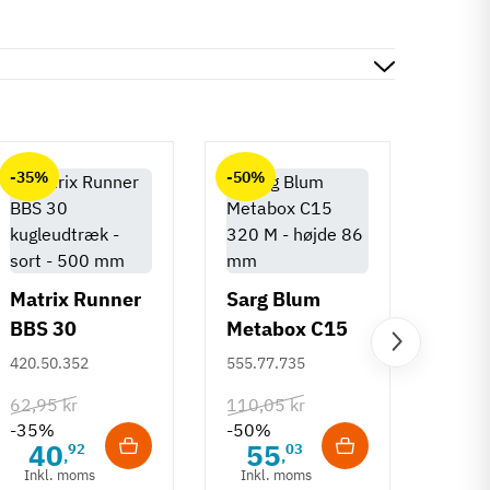
-35%
-50%
-50%
Matrix Runner
Sarg Blum
BBS 30
Metabox C15
Greb 
kugleudtræk -
320 M - højde
420.50.352
555.77.735
Rund
sort - 500 mm
86 mm
mm
108.6
62,95 kr
110,05 kr
-35%
-50%
132,6
40
55
92
03
,
,
-50%
Inkl. moms
Inkl. moms