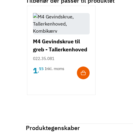
Tilbehør der passer til produktet
M4 Gevindskrue til
greb - Tallerkenhoved
- Krydskærv
022.35.081
1
15
Inkl. moms
,
Produktegenskaber