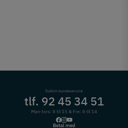
Sublim kundeservice
tlf. 92 45 34 51
Man-tors: 8 til 15 & Fre: 8 til 14
Betal med