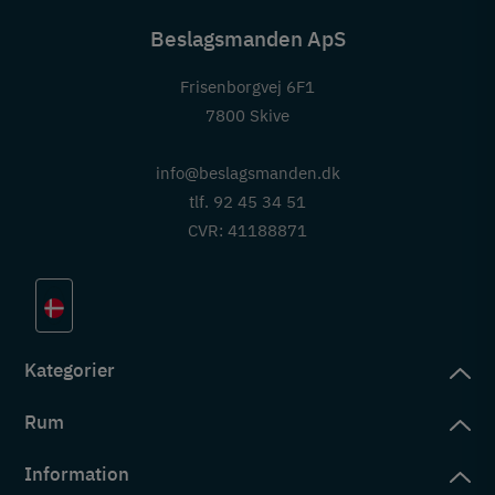
Beslagsmanden ApS
Frisenborgvej 6F1
7800 Skive
info@beslagsmanden.dk
tlf. 92 45 34 51
CVR: 41188871
Kategorier
Rum
slag
rd
Information
deværelse