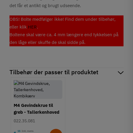
det får et antikt og brugt udseende.
OBS! Bolte medfølger ikke! Find dem under tilbehør,
eller klik
HER
.
Boltene skal være ca. 4 mm længere end tykkelsen på
den låge eller skuffe de skal sidde på.
Tilbehør der passer til produktet
M4 Gevindskrue til
greb - Tallerkenhoved
- Krydskærv
022.35.081
15
Inkl. moms
1
,