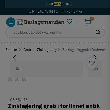
Spar
50%
på outlet
Ring 92 45 34 51
Kontakt os
0
Forside
Greb
Zinklegering
Zinklegering greb i fortinnet 
106.65.146
Zinklegering greb i fortinnet antik