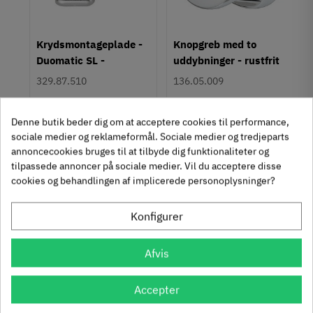
Farve
Metalfarvet
um
Krydsmontageplade -
Knopgreb med to
Montering
Duomatic SL -
uddybninger - rustfrit
M4 bolt
Euroskruer
stål
329.87.510
136.05.009
Type
Bøjlegreb
9,25 kr
14,40 kr
-50%
-60%
Stil
63
Inkl. moms
76
Inkl. moms
4
5
Denne butik beder dig om at acceptere cookies til performance,
,
,
Klassisk
sociale medier og reklameformål. Sociale medier og tredjeparts
annoncecookies bruges til at tilbyde dig funktionaliteter og
312 stk på lager
1131 stk på lager
Tilstand
Ny
tilpassede annoncer på sociale medier. Vil du acceptere disse
cookies og behandlingen af implicerede personoplysninger?
Se også disse alternativer i stedet
Konfigurer
Afvis
Accepter
Häfele Deco H2520 -
Häfele Deco H2515 -
Art Deco bøjlegreb -
Art Deco knopgreb m/