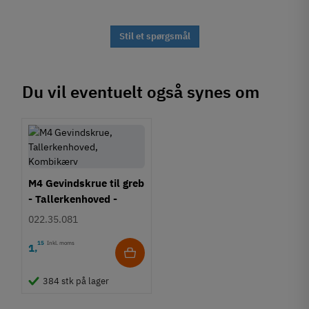
Stil et spørgsmål
Du vil eventuelt også synes om
M4 Gevindskrue til greb
- Tallerkenhoved -
Krydskærv
022.35.081
15
Inkl. moms
1
,
384 stk på lager