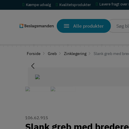
Lavere fragt over
Kæmpe udvalg
Kvalitetsprodukter
Alle produkter
Forside
Greb
Zinklegering
Slank greb med bred
106.62.915
Slank greb med bredere 