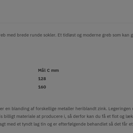
b med brede runde sokler. Et tidløst og moderne greb som kan gå t
Mål C mm
128
160
er en blanding af forskellige metaller heriblandt zink. Legeringen 
billigt materiale at producere i, så derfor kan du få et flot og læk
agt med et tyndt lag tin og er efterfølgende behandlet så det får e