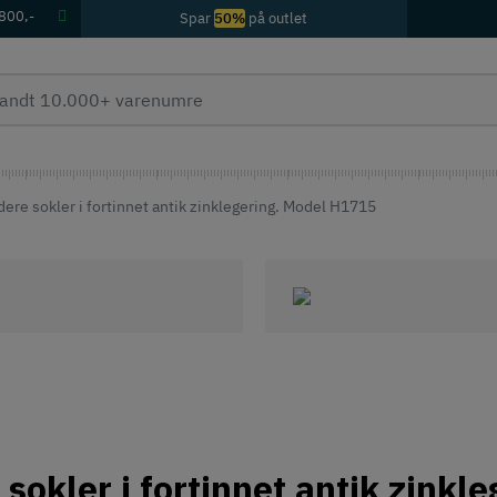
 800,-
Spar
50%
på outlet
ere sokler i fortinnet antik zinklegering. Model H1715
sokler i fortinnet antik zinkl