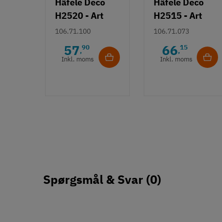
Häfele Deco
Häfele Deco
H2520 - Art
H2515 - Art
Deco bøjlegreb
Deco knopgreb
106.71.100
106.71.073
- Børstet
m/ struktur -
57
66
90
15
,
,
guldfarvet
Bronzefarve
Inkl. moms
Inkl. moms
Spørgsmål & Svar
(0)