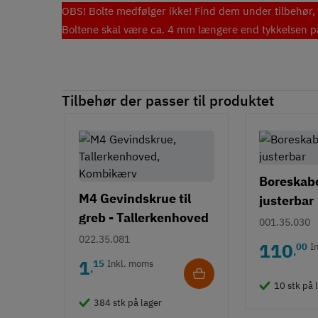
OBS! Bolte medfølger ikke! Find dem under tilbehør, e
Boltene skal være ca. 4 mm længere end tykkelsen på 
Tilbehør der passer til produktet
Boreskabel
M4 Gevindskrue til
justerbar
greb - Tallerkenhoved
001.35.030
- Krydskærv
022.35.081
110
00
I
,
1
15
Inkl. moms
,
10 stk på 
384 stk på lager