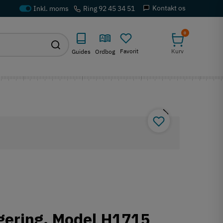
Kontakt os
Ring 92 45 34 51
0
Favorit
Kurv
Guides
Ordbog
egering. Model H1715