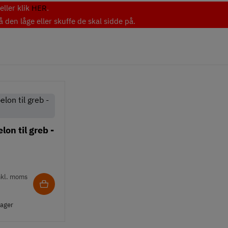
ller klik
HER
.
den låge eller skuffe de skal sidde på.
on til greb -
nkl. moms
lager