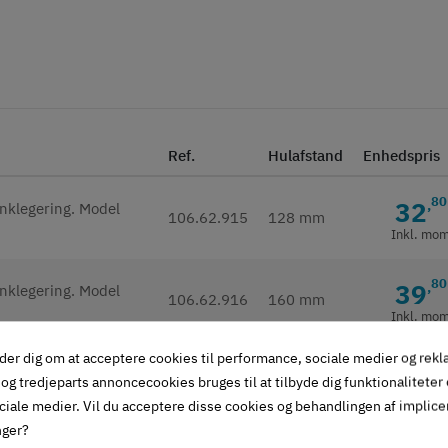
Ref.
Hulafstand
Enhedspris
80
32
,
106.62.915
128 mm
Inkl. mo
80
39
,
106.62.916
160 mm
Inkl. mo
der dig om at acceptere cookies til performance, sociale medier og rek
og tredjeparts annoncecookies bruges til at tilbyde dig funktionaliteter
ciale medier. Vil du acceptere disse cookies og behandlingen af implic
givet i beskrivelse)
nger?