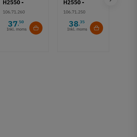
H2550 -
H2550 -
Häfe
Sølvfarvet
Børstet
106.71.260
106.71.250
H253
grebsliste
guldfarvet
Deco
37
38
50
35
106.7
,
,
grebsliste
- Gul
Inkl. moms
Inkl. moms
6
børs
Inkl
17 