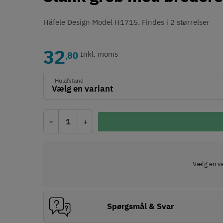
Häfele Design Model H1715. Findes i 2 størrelser
32
80
Inkl. moms
,
Hulafstand
-
+
Vælg en var
Spørgsmål & Svar