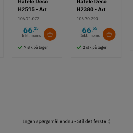
Häfele Deco
Häfele Deco
H2515 - Art
H2380 - Art
Deco knopgreb
Deco bøjlegreb
106.71.072
106.70.290
m/ struktur -
m/ fladt design
66
66
15
55
,
,
Guldfarvet
- Guldfarvet
Inkl. moms
Inkl. moms
7 stk på lager
2 stk på lager
Ingen spørgsmål endnu - Stil det første :)