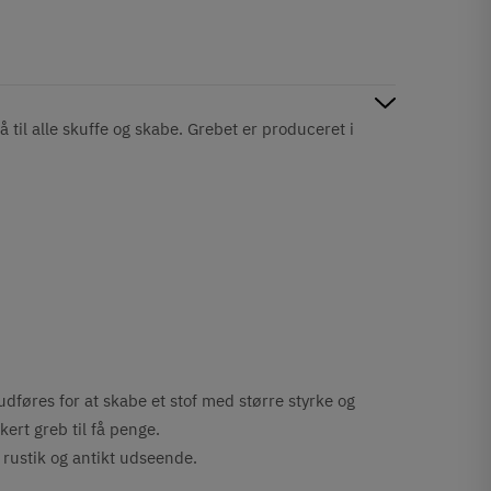
il alle skuffe og skabe. Grebet er produceret i
udføres for at skabe et stof med større styrke og
kert greb til få penge.
t rustik og antikt udseende.