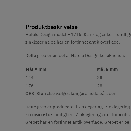
Produktbeskrivelse
Häfele Design model H1715. Slank og enkelt rundt gre
zinklegering og har en
fortinnet antik
overflade.
Dette greb er en del af Häfele Design kollektionen.
Mål A mm
Mål B mm
144
28
176
28
OBS: Størrelse vælges længere nede på siden
Dette greb er produceret i zinklegering. Zinklegering 
korrosionsbestandighed. Zinklegering er et forholdsvis 
Grebet har en fortinnet antik overflade. Grebet er bel