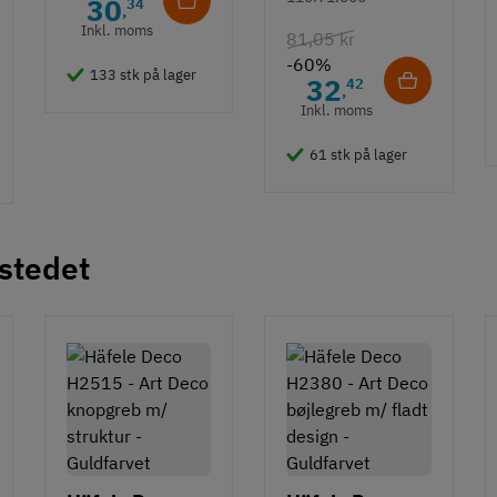
30
34
,
hvid overflade
Inkl. moms
81,05 kr
- 490 mm
-60%
133 stk på lager
32
42
,
Inkl. moms
61 stk på lager
 stedet