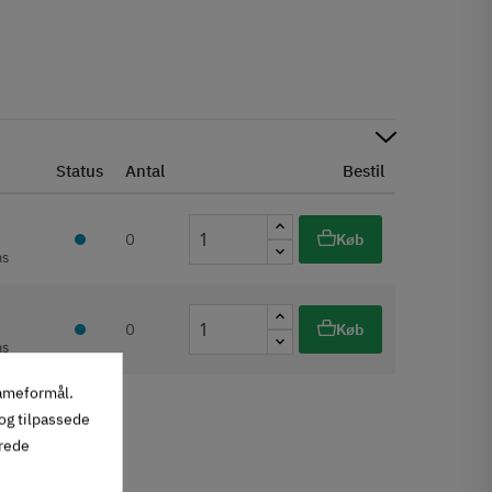
Status
Antal
Bestil
0
Køb
ms
0
Køb
ms
lameformål.
 og tilpassede
erede