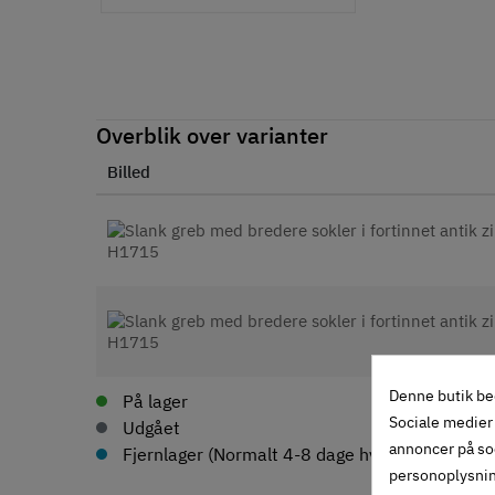
Overblik over varianter
Billed
Denne butik be
På lager
Sociale medier 
Udgået
annoncer på so
Fjernlager (Normalt 4-8 dage hvis ikke andet an
personoplysni