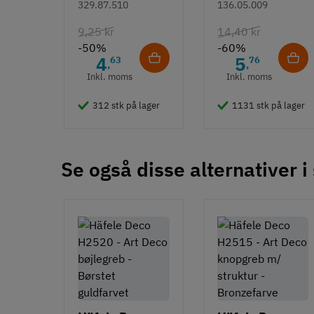
Duomatic SL -
- rustfrit stål
329.87.510
136.05.009
Montering
Euroskruer
9,25 kr
14,40 kr
M4 bolt
-50%
-60%
Type
4
5
63
76
,
,
Bøjlegreb
Inkl. moms
Inkl. moms
Stil
312 stk på lager
1131 stk på lager
Klassisk
Tilstand
Ny
Se også disse alternativer i