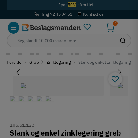
Spar
50%
på outlet
Ring 92 45 34 51
Kontakt os
0
Forside
Greb
Zinklegering
Slank og enkel zinklegering gr
106.61.123
Slank og enkel zinklegering greb