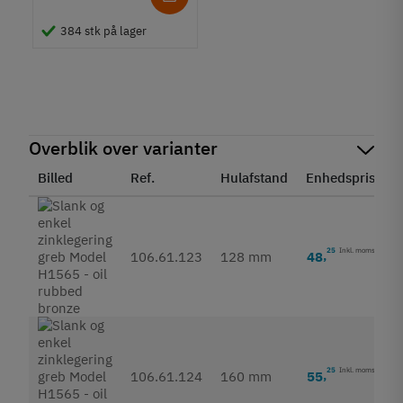
384 stk på lager
Overblik over varianter
Billed
Ref.
Hulafstand
Enhedspris
S
25
Inkl. moms
48
,
106.61.123
128 mm
25
Inkl. moms
55
,
106.61.124
160 mm