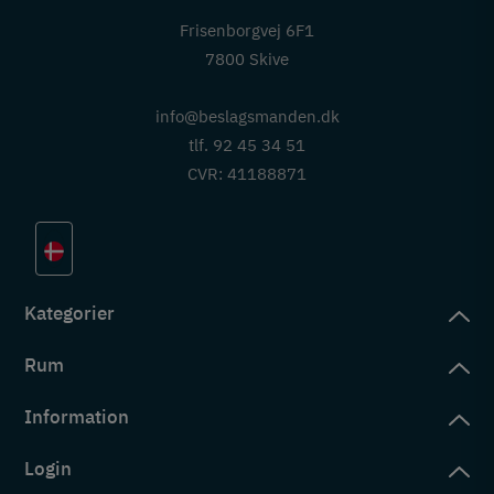
Frisenborgvej 6F1
7800 Skive
info@beslagsmanden.dk
tlf. 92 45 34 51
CVR: 41188871
Kategorier
Rum
slag
rd
Information
deværelse
eb
yggers
Login
vering
ul