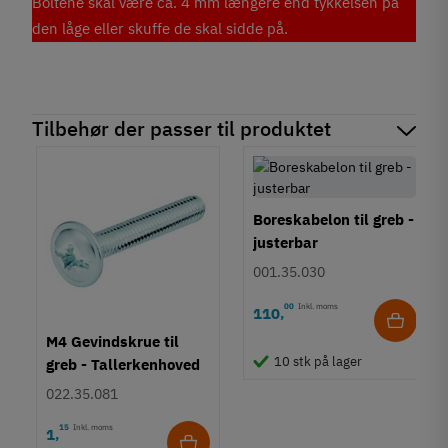
Boltene skal være ca. 4 mm længere end tykkelsen på
den låge eller skuffe de skal sidde på.
Tilbehør der passer til produktet
Boreskabelon til greb -
justerbar
001.35.030
00
Inkl. moms
110
,
M4 Gevindskrue til
10 stk på lager
greb - Tallerkenhoved
- Krydskærv
022.35.081
15
Inkl. moms
1
,