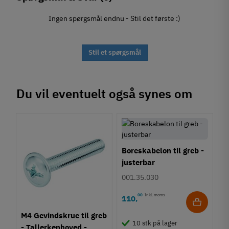
Ingen spørgsmål endnu - Stil det første :)
Stil et spørgsmål
Du vil eventuelt også synes om
Boreskabelon til greb -
justerbar
001.35.030
00
Inkl. moms
110
,
M4 Gevindskrue til greb
10 stk på lager
- Tallerkenhoved -