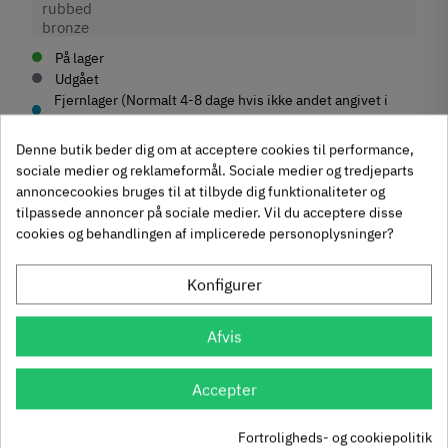
På lager
Udgået
Fjernlager (Normalt 4-8 dage hvis ikke andet angivet i
beskrivelse)
Denne butik beder dig om at acceptere cookies til performance,
sociale medier og reklameformål. Sociale medier og tredjeparts
annoncecookies bruges til at tilbyde dig funktionaliteter og
tilpassede annoncer på sociale medier. Vil du acceptere disse
Produktegenskaber
cookies og behandlingen af implicerede personoplysninger?
Mærker
Haefele
Reference
106.61.123
Konfigurer
Anmeldelser
Produktinformation
Andre købte også
Afvis
Materiale
chat
Anmeldelser (0)
Zinklegering
Accepter
-50%
-60%
Overflade
Børstet
Fortroligheds- og cookiepolitik
Krydsmontageplade -
Knopgreb med to
Hulafstand