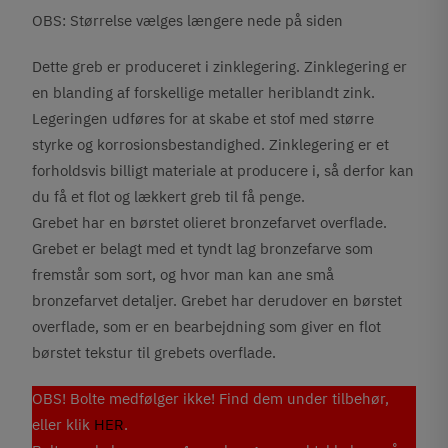
OBS: Størrelse vælges længere nede på siden
Dette greb er produceret i zinklegering. Zinklegering er
en blanding af forskellige metaller heriblandt zink.
Legeringen udføres for at skabe et stof med større
styrke og korrosionsbestandighed. Zinklegering er et
forholdsvis billigt materiale at producere i, så derfor kan
du få et flot og lækkert greb til få penge.
Grebet har en børstet olieret bronzefarvet overflade.
Grebet er belagt med et tyndt lag bronzefarve som
fremstår som sort, og hvor man kan ane små
bronzefarvet detaljer. Grebet har derudover en børstet
overflade, som er en bearbejdning som giver en flot
børstet tekstur til grebets overflade.
OBS! Bolte medfølger ikke! Find dem under tilbehør,
eller klik
HER
.