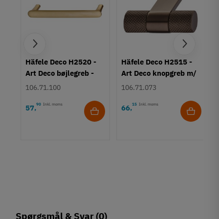
rt
Häfele Deco H2520 -
Häfele Deco H2515 -
Art Deco bøjlegreb -
Art Deco knopgreb m/
Børstet guldfarvet
struktur - Bronzefarve
106.71.100
106.71.073
90
Inkl. moms
15
Inkl. moms
57
66
,
,
Spørgsmål & Svar
(0)