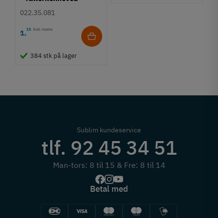
Krydskærv
022.35.081
15
Inkl. moms
1
,
384 stk på lager
Sublim kundeservice
tlf. 92 45 34 51
Man-tors: 8 til 15 & Fre: 8 til 14
Betal med