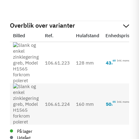
Overblik over varianter
Billed
Ref.
Hulafstand
Enhedspris
S
60
Inkl. moms
43
,
106.61.223
128 mm
05
Inkl. moms
50
,
106.61.224
160 mm
På lager
Udgået