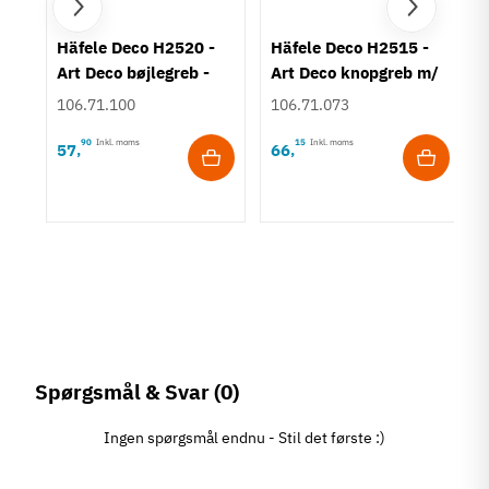
rt
Häfele Deco H2520 -
Häfele Deco H2515 -
Art Deco bøjlegreb -
Art Deco knopgreb m/
Børstet guldfarvet
struktur - Bronzefarve
106.71.100
106.71.073
90
Inkl. moms
15
Inkl. moms
57
66
,
,
Spørgsmål & Svar
(0)
Ingen spørgsmål endnu - Stil det første :)