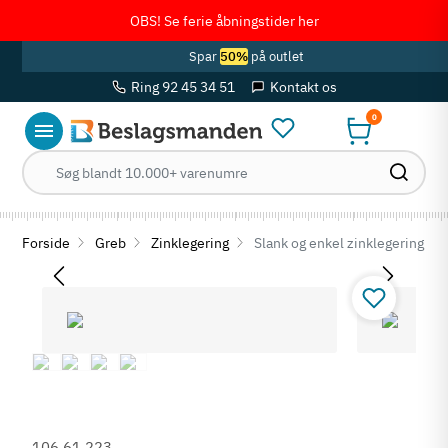
OBS! Se ferie åbningstider her
Spar
50%
på outlet
Ring 92 45 34 51
Kontakt os
0
Forside
Greb
Zinklegering
Slank og enkel zinklegering gr
106.61.223