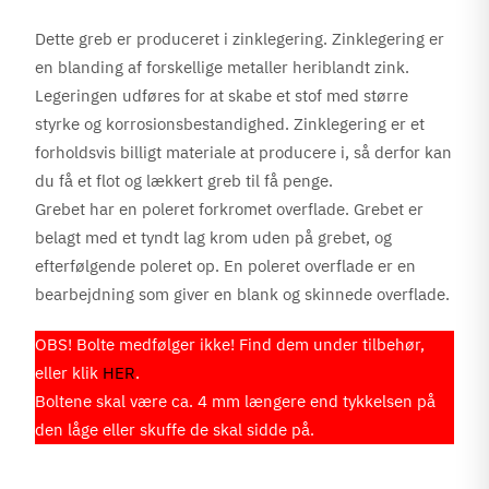
Dette greb er produceret i zinklegering. Zinklegering er
en blanding af forskellige metaller heriblandt zink.
Legeringen udføres for at skabe et stof med større
styrke og korrosionsbestandighed. Zinklegering er et
forholdsvis billigt materiale at producere i, så derfor kan
du få et flot og lækkert greb til få penge.
Grebet har en poleret forkromet overflade. Grebet er
belagt med et tyndt lag krom uden på grebet, og
efterfølgende poleret op. En poleret overflade er en
bearbejdning som giver en blank og skinnede overflade.
OBS! Bolte medfølger ikke! Find dem under tilbehør,
eller klik
HER
.
Boltene skal være ca. 4 mm længere end tykkelsen på
den låge eller skuffe de skal sidde på.