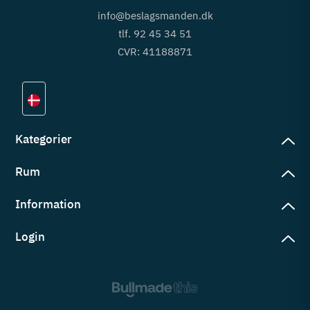
info@beslagsmanden.dk
tlf. 92 45 34 51
CVR: 41188871
Kategorier
Rum
slag
rd
Information
deværelse
eb
yggers
Login
vering
ul
tré
tingelser
ngsler
g ind på konto
rderobe
em er vi
s
ne ordrer
ntor