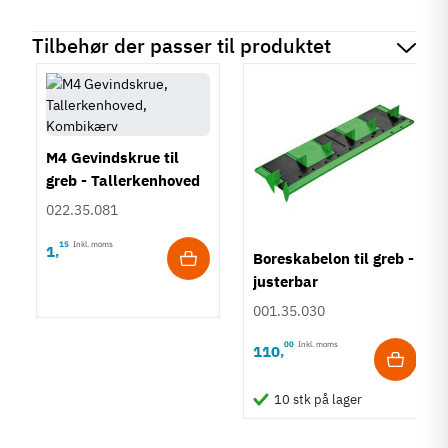
Tilbehør der passer til produktet
M4 Gevindskrue til
greb - Tallerkenhoved
- Krydskærv
022.35.081
15
Inkl. moms
1
,
Boreskabelon til greb -
justerbar
001.35.030
00
Inkl. moms
110
,
10 stk på lager