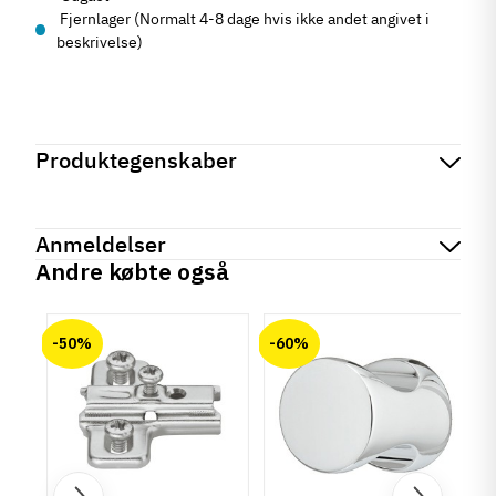
Fjernlager (Normalt 4-8 dage hvis ikke andet angivet i
beskrivelse)
Produktegenskaber
Mærker
Haefele
Reference
106.61.223
Anmeldelser
På lager
0 Enhed
Andre købte også
Produktinformation
chat
Anmeldelser (0)
Materiale
-50%
-60%
Zinklegering
Overflade
Forkromet
Poleret
Hulafstand
128 mm