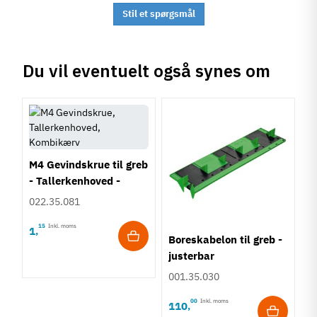
Stil et spørgsmål
Du vil eventuelt også synes om
M4 Gevindskrue til greb
- Tallerkenhoved -
Krydskærv
022.35.081
15
Inkl. moms
1
,
Boreskabelon til greb -
justerbar
001.35.030
00
Inkl. moms
110
,