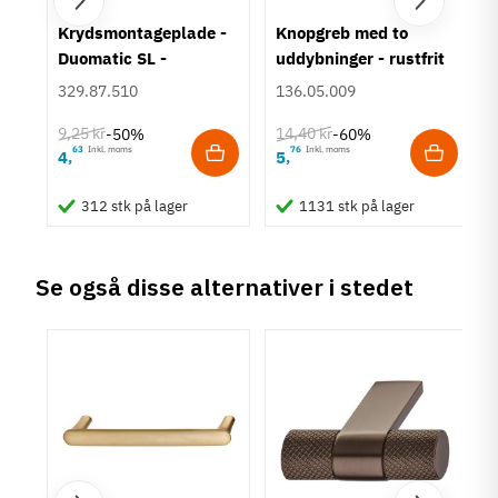
160 mm
um
Krydsmontageplade -
Knopgreb med to
Farve
Duomatic SL -
uddybninger - rustfrit
Krom
Euroskruer
stål
329.87.510
136.05.009
Montering
M4 bolt
9,25 kr
14,40 kr
-50%
-60%
Type
63
Inkl. moms
76
Inkl. moms
4
5
,
,
Bøjlegreb
Stil
312 stk på lager
1131 stk på lager
Moderne
Tilstand
Ny
Se også disse alternativer i stedet