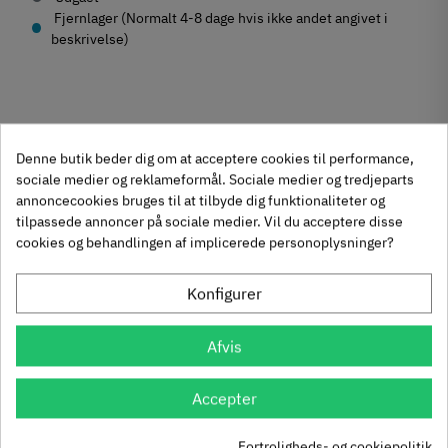
Fjernlager (Normalt 4-8 dage hvis ikke andet angivet i
beskrivelse)
Produktegenskaber
Denne butik beder dig om at acceptere cookies til performance,
Mærker
Haefele
sociale medier og reklameformål. Sociale medier og tredjeparts
Reference
106.61.943
annoncecookies bruges til at tilbyde dig funktionaliteter og
Anmeldelser
tilpassede annoncer på sociale medier. Vil du acceptere disse
Produktinformation
Andre købte også
cookies og behandlingen af implicerede personoplysninger?
Materiale
chat
Anmeldelser (0)
Zinklegering
Konfigurer
-50%
-60%
Overflade
Antik
Afvis
Brugt look
Hulafstand
Accepter
128 mm
160 mm
Fortroligheds- og cookiepolitik