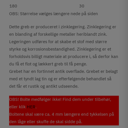
180
30
OBS: Størrelse vælges længere nede på siden
Dette greb er produceret i zinklegering. Zinklegering er
en blanding af forskellige metaller heriblandt zink.
Legeringen udføres for at skabe et stof med større
styrke og korrosionsbestandighed. Zinklegering er et
forholdsvis billigt materiale at producere i, så derfor kan
du få et flot og lækkert greb til få penge.
Grebet har en fortinnet antik overflade. Grebet er belagt
med et tyndt lag tin og er efterfølgende behandlet så
det får et rustik og antikt udseende.
OBS! Bolte medfølger ikke! Find dem under tilbehør,
eller klik
HER
.
Boltene skal være ca. 4 mm længere end tykkelsen på
den låge eller skuffe de skal sidde på.