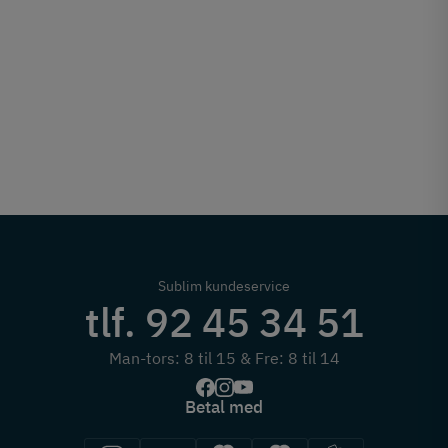
Sublim kundeservice
tlf. 92 45 34 51
Man-tors: 8 til 15 & Fre: 8 til 14
Betal med