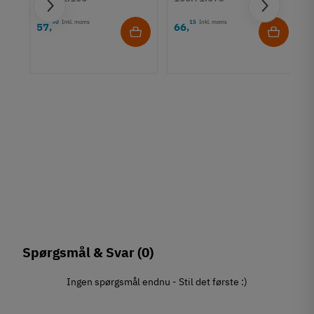
90
Inkl. moms
15
Inkl. moms
57
66
,
,
rt
Spørgsmål & Svar
(0)
Ingen spørgsmål endnu - Stil det første :)