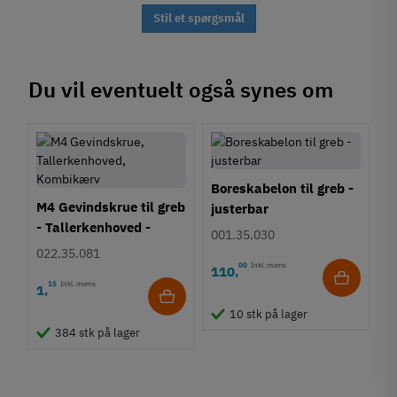
Stil et spørgsmål
Du vil eventuelt også synes om
Boreskabelon til greb -
M4 Gevindskrue til greb
justerbar
- Tallerkenhoved -
001.35.030
Krydskærv
022.35.081
00
Inkl. moms
110
,
15
Inkl. moms
1
,
10 stk på lager
384 stk på lager