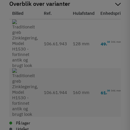
Overblik over varianter
Billed
Ref.
Hulafstand
Enhedspris
10
Inkl. moms
106.61.943
128 mm
49
,
30
Inkl. moms
106.61.944
160 mm
61
,
På lager
Udgået