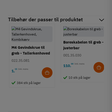
Tilbehør der passer til produktet
Boreskabelon til greb -
M4 Gevindskrue til
justerbar
greb - Tallerkenhoved
001.35.030
- Krydskærv
022.35.081
00
Inkl. moms
110
,
15
Inkl. moms
1
,
10 stk på lager
384 stk på lager