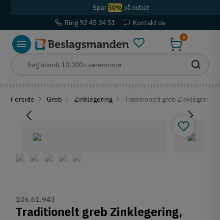
Spar
50%
på outlet
Ring 92 45 34 51
Kontakt os
0
Forside
Greb
Zinklegering
Traditionelt greb Zinklegering,
106.61.943
Traditionelt greb Zinklegering,