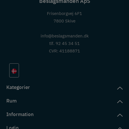
Beslagsmanden ApS
Frisenborgvej 6F1
7800 Skive
info@beslagsmanden.dk
tlf. 92 45 34 51
CVR: 41188871
Kategorier
Rum
slag
rd
Information
deværelse
eb
yggers
Login