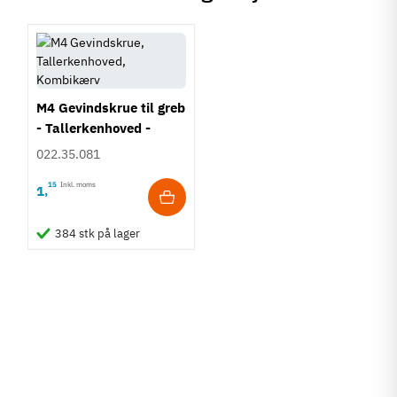
M4 Gevindskrue til greb
- Tallerkenhoved -
Krydskærv
022.35.081
15
Inkl. moms
1
,
384 stk på lager