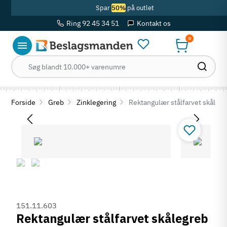
Spar
50%
på outlet
Ring 92 45 34 51
Kontakt os
0
Forside
Greb
Zinklegering
Rektangulær stålfarvet skålegre
151.11.603
Rektangulær stålfarvet skålegreb