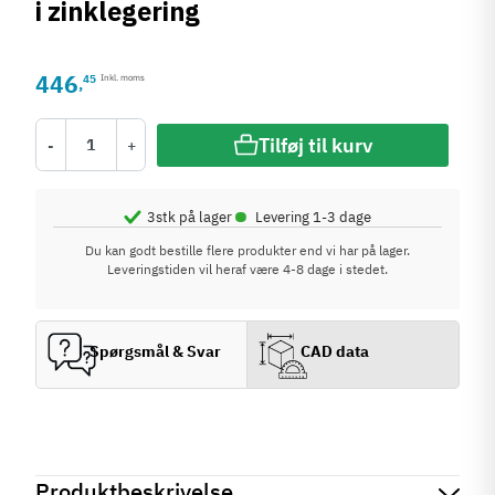
i zinklegering
446
45
Inkl. moms
,
Tilføj til kurv
-
+
•
3
stk på lager
Levering 1-3 dage
Du kan godt bestille flere produkter end vi har på lager.
Leveringstiden vil heraf være 4-8 dage i stedet.
Spørgsmål & Svar
CAD data
Produktbeskrivelse