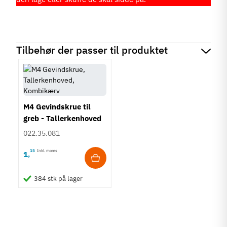
Tilbehør der passer til produktet
M4 Gevindskrue til
greb - Tallerkenhoved
- Krydskærv
022.35.081
15
Inkl. moms
1
,
384 stk på lager