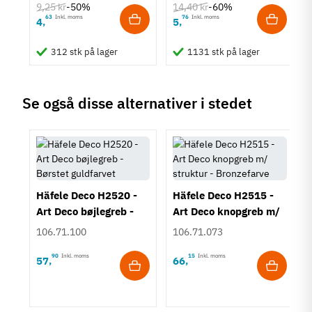
Klassisk
9,25 kr
14,40 kr
-50%
-60%
63
Inkl. moms
76
Inkl. moms
4
5
,
,
Tilstand
Ny
312 stk på lager
1131 stk på lager
Se også disse alternativer i stedet
Häfele Deco H2520 -
Häfele Deco H2515 -
Art Deco bøjlegreb -
Art Deco knopgreb m/
Børstet guldfarvet
struktur - Bronzefarve
106.71.100
106.71.073
90
Inkl. moms
15
Inkl. moms
57
66
,
,
rt