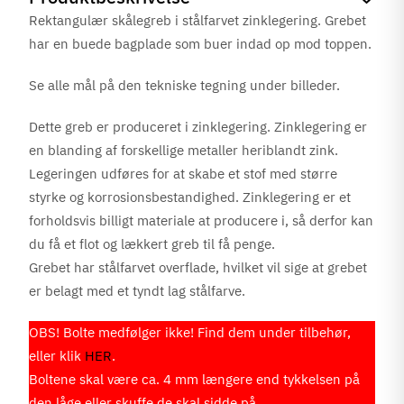
Rektangulær skålegreb i stålfarvet zinklegering. Grebet
har en buede bagplade som buer indad op mod toppen.
Se alle mål på den tekniske tegning under billeder.
Dette greb er produceret i zinklegering. Zinklegering er
en blanding af forskellige metaller heriblandt zink.
Legeringen udføres for at skabe et stof med større
styrke og korrosionsbestandighed. Zinklegering er et
forholdsvis billigt materiale at producere i, så derfor kan
du få et flot og lækkert greb til få penge.
Grebet har stålfarvet overflade, hvilket vil sige at grebet
er belagt med et tyndt lag stålfarve.
OBS! Bolte medfølger ikke! Find dem under tilbehør,
eller klik
HER
.
Boltene skal være ca. 4 mm længere end tykkelsen på
den låge eller skuffe de skal sidde på.