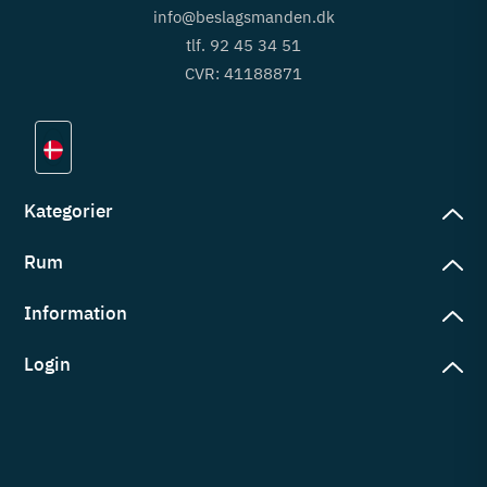
info@beslagsmanden.dk
tlf. 92 45 34 51
CVR: 41188871
Kategorier
Rum
slag
rd
Information
deværelse
eb
yggers
Login
vering
ul
tré
tingelser
ngsler
g ind på konto
rderobe
em er vi
s
ne ordrer
ntor
okie- og privatlivspolitik