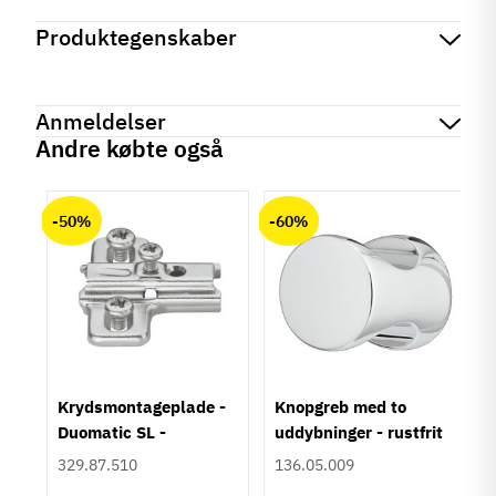
Produktegenskaber
Mærker
Haefele
Reference
151.11.603
Anmeldelser
På lager
3 Varer
Andre købte også
Produktinformation
chat
Anmeldelser (0)
Materiale
-50%
-60%
Zinklegering
Hulafstand
128 mm
Farve
Stålfarvet
Montering
M4 bolt
um
Krydsmontageplade -
Knopgreb med to
Type
Duomatic SL -
uddybninger - rustfrit
Skålegreb
Euroskruer
stål
329.87.510
136.05.009
Stil