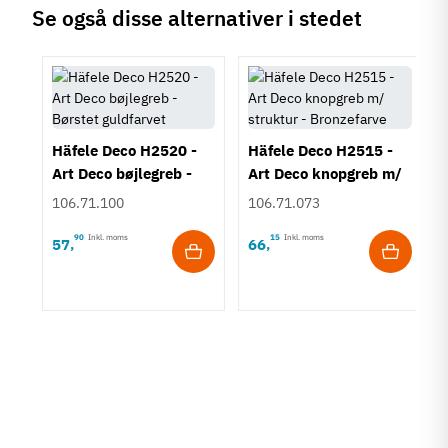
Se også disse alternativer i stedet
Häfele Deco H2520 -
Häfele Deco H2515 -
Art Deco bøjlegreb -
Art Deco knopgreb m/
Børstet guldfarvet
struktur - Bronzefarve
106.71.100
106.71.073
90
Inkl. moms
15
Inkl. moms
57
66
,
,
rt