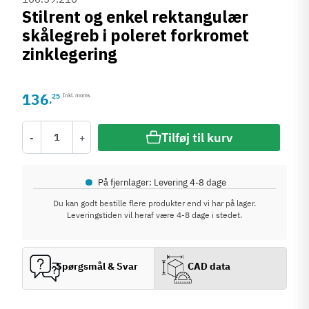
Stilrent og enkel rektangulær
skålegreb i poleret forkromet
zinklegering
136
25
Inkl. moms
,
Tilføj til kurv
-
+
•
På fjernlager: Levering 4-8 dage
Du kan godt bestille flere produkter end vi har på lager.
Leveringstiden vil heraf være 4-8 dage i stedet.
Spørgsmål & Svar
CAD data