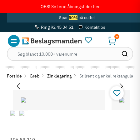
OBS! Se ferie åbningstider her
Spar
50%
på outlet
Ring 92 45 34 51
Kontakt os
0
Forside
Greb
Zinklegering
Stilrent og enkel rektangulær s
106.59.210