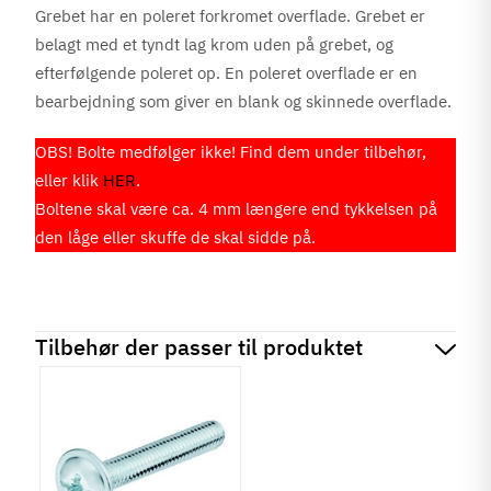
Grebet har en poleret forkromet overflade. Grebet er
belagt med et tyndt lag krom uden på grebet, og
efterfølgende poleret op. En poleret overflade er en
bearbejdning som giver en blank og skinnede overflade.
OBS! Bolte medfølger ikke! Find dem under tilbehør,
eller klik
HER
.
Boltene skal være ca. 4 mm længere end tykkelsen på
den låge eller skuffe de skal sidde på.
Tilbehør der passer til produktet