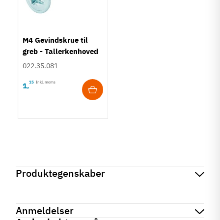
M4 Gevindskrue til
greb - Tallerkenhoved
- Krydskærv
022.35.081
15
Inkl. moms
1
,
Produktegenskaber
Mærker
Haefele
Reference
106.59.210
Anmeldelser
Produktinformation