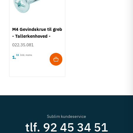
M4 Gevindskrue til greb
- Tallerkenhoved -
Krydskærv
022.35.081
15
Inkl. moms
1
,
Sublim kundeservice
tlf. 92 45 34 51