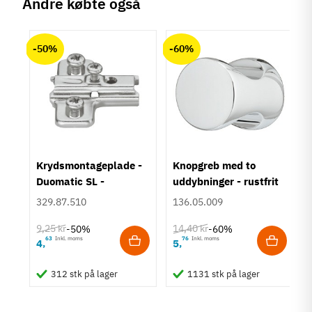
Andre købte også
Materiale
chat
Anmeldelser (0)
Zinklegering
-50%
-60%
Overflade
Forkromet
Poleret
Hulafstand
160 mm
Farve
Krom
um
Krydsmontageplade -
Knopgreb med to
Montering
Duomatic SL -
uddybninger - rustfrit
M4 bolt
Euroskruer
stål
329.87.510
136.05.009
Type
Skålegreb
9,25 kr
14,40 kr
-50%
-60%
Stil
63
Inkl. moms
76
Inkl. moms
4
5
,
,
Klassisk
312 stk på lager
1131 stk på lager
Tilstand
Ny