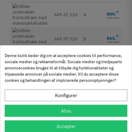
20
809
,
549.37.210
A
Inkl. moms
55
863
,
549.37.710
B
Inkl. moms
Denne butik beder dig om at acceptere cookies til performance,
På lager
sociale medier og reklameformål. Sociale medier og tredjeparts
Udgået
annoncecookies bruges til at tilbyde dig funktionaliteter og
Fjernlager (Normalt 4-8 dage hvis ikke andet angivet i
tilpassede annoncer på sociale medier. Vil du acceptere disse
beskrivelse)
cookies og behandlingen af implicerede personoplysninger?
Konfigurer
Produktegenskaber
Afvis
Mærker
Haefele
Reference
549.37.210
Accepter
Anmeldelser
Tilstand
Ny