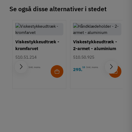
Se også disse alternativer i stedet
Viskestykkeudtræk -
Viskestykkeudtræk -
kromfarvet
2-armet - aluminium
510.51.214
510.50.925
30
Inkl. moms
15
Inkl. moms
268
295
,
,
-