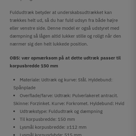
Fuldudtræk betyder at underskabsudtrækket kan
trækkes helt ud, så du har fuld udsyn fra både højre
eller venstre side.
Denne model er også udstyret med
dæmpning så lågen altid lukker stille og roligt når den
nærmer sig den helt lukkede position.
OBS: vær opmærksom på at dette udtræk passer til
korpusbredde 150 mm
Materiale: Udtræk og kurve: Stål. Hyldebund:
Spånplade
Overflade/farve: Udtræk: Pulverlakeret antracit.
Skinne: Forzinket. Kurve: Forkromet. Hyldebund: Hvid
Udtrækstype: Fuldudtræk og dæmpning
Til korpusbredde: 150 mm
Lysmål korpusbredde: ≥112 mm
Lysmål korpusdybde: 515 mm