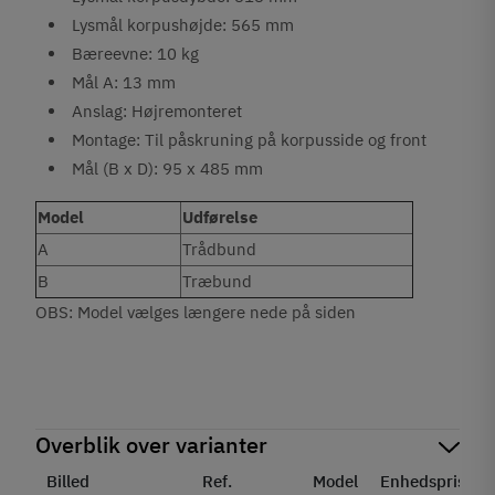
Lysmål korpushøjde: 565 mm
Bæreevne: 10 kg
Mål A: 13 mm
Anslag: Højremonteret
Montage: Til påskruning på korpusside og front
Mål (B x D): 95 x 485 mm
Model
Udførelse
A
Trådbund
B
Træbund
OBS: Model vælges længere nede på siden
Overblik over varianter
Billed
Ref.
Model
Enhedspris