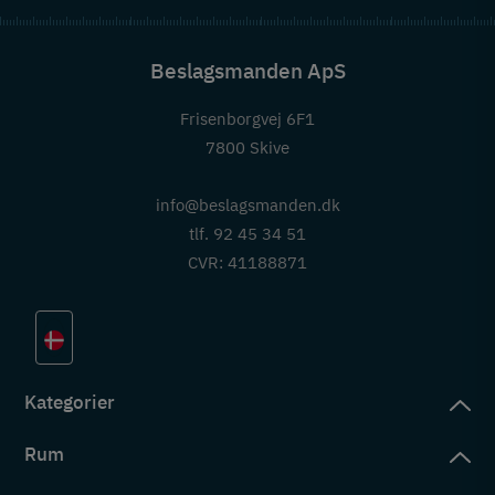
Beslagsmanden ApS
Frisenborgvej 6F1
7800 Skive
info@beslagsmanden.dk
tlf. 92 45 34 51
CVR: 41188871
Kategorier
Rum
slag