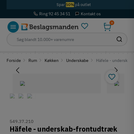
Spar
50%
på outlet
Ring 92 45 34 51
Kontakt os
0
Forside
Rum
Køkken
Underskabe
Häfele - underskab-
549.37.210
Häfele - underskab-frontudtræk