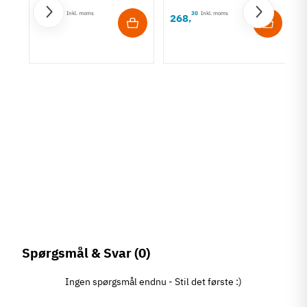
15
Inkl. moms
30
Inkl. moms
295
268
,
,
-
m
Spørgsmål & Svar
(0)
Ingen spørgsmål endnu - Stil det første :)