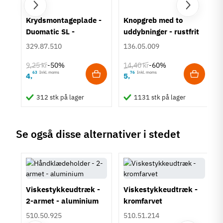
um
Krydsmontageplade -
Knopgreb med to
Duomatic SL -
uddybninger - rustfrit
Euroskruer
stål
329.87.510
136.05.009
9,25 kr
14,40 kr
-50%
-60%
63
Inkl. moms
76
Inkl. moms
4
5
,
,
312 stk på lager
1131 stk på lager
Se også disse alternativer i stedet
Viskestykkeudtræk -
Viskestykkeudtræk -
2-armet - aluminium
kromfarvet
510.50.925
510.51.214