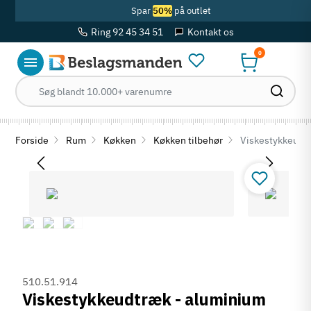
Spar
50%
på outlet
Ring 92 45 34 51
Kontakt os
0
Forside
Rum
Køkken
Køkken tilbehør
Viskestykkeudt
510.51.914
Viskestykkeudtræk - aluminium