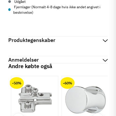
Udgået
Fjernlager (Normalt 4-8 dage hvis ikke andet angivet i
beskrivelse)
Produktegenskaber
Mærker
Haefele
Reference
510.51.914
Anmeldelser
Tilstand
Ny
Andre købte også
chat
Anmeldelser (0)
-50%
-60%