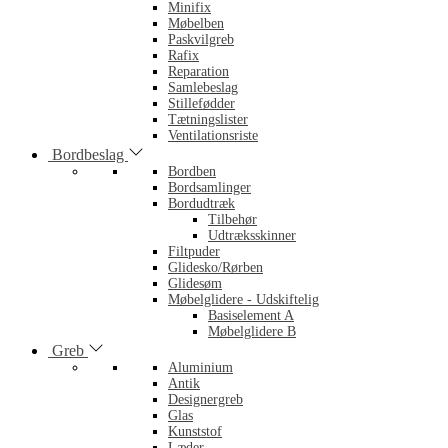
Minifix
Møbelben
Paskvilgreb
Rafix
Reparation
Samlebeslag
Stillefødder
Tætningslister
Ventilationsriste
Bordbeslag
Bordben
Bordsamlinger
Bordudtræk
Tilbehør
Udtræksskinner
Filtpuder
Glidesko/Rørben
Glidesøm
Møbelglidere - Udskiftelig
Basiselement A
Møbelglidere B
Greb
Aluminium
Antik
Designergreb
Glas
Kunststof
Læder