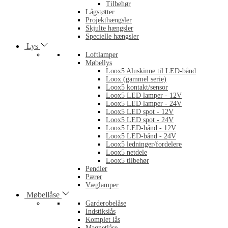
Tilbehør
Lågstøtter
Projekthængsler
Skjulte hængsler
Specielle hængsler
Lys
Loftlamper
Møbellys
Loox5 Aluskinne til LED-bånd
Loox (gammel serie)
Loox5 kontakt/sensor
Loox5 LED lamper - 12V
Loox5 LED lamper - 24V
Loox5 LED spot - 12V
Loox5 LED spot - 24V
Loox5 LED-bånd - 12V
Loox5 LED-bånd - 24V
Loox5 ledninger/fordelere
Loox5 netdele
Loox5 tilbehør
Pendler
Pærer
Væglamper
Møbellåse
Garderobelåse
Indstikslås
Komplet lås
Magnetlåse