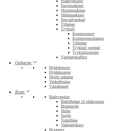
Pladevibrator
Savemaskiner
Skruemaskiner
Slibemaskiner
Specialværktøj
Tilbehør
Trykluft
Kompressore
Kompressorslanger
Tilbehør
Trykluft værktøj
Trykluftpistoler
Værktøjskuffert
Ophæng
Hyldebærere
Hyldeknægte
Skjult ophæng
Vinkelbeslag
Vægskinner
Rum
Badeværelse
Badtilbehør til påskruning
Bruseniche
Skilte
Spejle
Toiletbåse
Vasketøjskurv
Bryggers