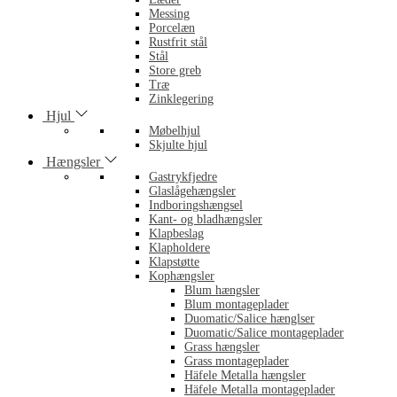
Messing
Porcelæn
Rustfrit stål
Stål
Store greb
Træ
Zinklegering
Hjul
Møbelhjul
Skjulte hjul
Hængsler
Gastrykfjedre
Glaslågehængsler
Indboringshængsel
Kant- og bladhængsler
Klapbeslag
Klapholdere
Klapstøtte
Kophængsler
Blum hængsler
Blum montageplader
Duomatic/Salice hænglser
Duomatic/Salice montageplader
Grass hængsler
Grass montageplader
Häfele Metalla hængsler
Häfele Metalla montageplader