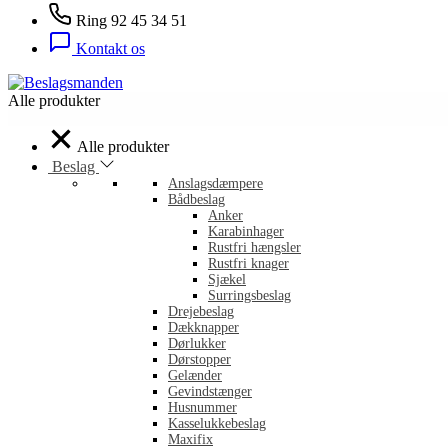
Ring 92 45 34 51
Kontakt os
Alle produkter
Alle produkter
Beslag
Anslagsdæmpere
Bådbeslag
Anker
Karabinhager
Rustfri hængsler
Rustfri knager
Sjækel
Surringsbeslag
Drejebeslag
Dækknapper
Dørlukker
Dørstopper
Gelænder
Gevindstænger
Husnummer
Kasselukkebeslag
Maxifix