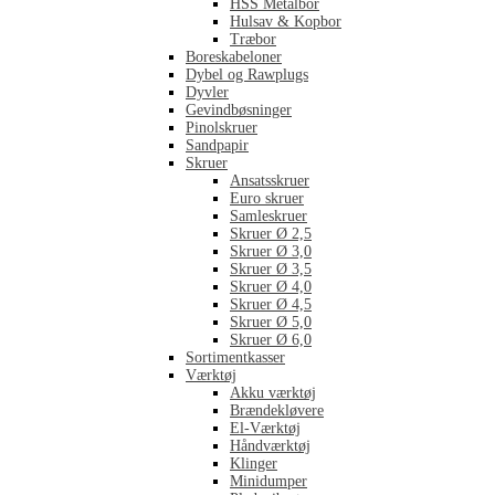
HSS Metalbor
Hulsav & Kopbor
Træbor
Boreskabeloner
Dybel og Rawplugs
Dyvler
Gevindbøsninger
Pinolskruer
Sandpapir
Skruer
Ansatsskruer
Euro skruer
Samleskruer
Skruer Ø 2,5
Skruer Ø 3,0
Skruer Ø 3,5
Skruer Ø 4,0
Skruer Ø 4,5
Skruer Ø 5,0
Skruer Ø 6,0
Sortimentkasser
Værktøj
Akku værktøj
Brændekløvere
El-Værktøj
Håndværktøj
Klinger
Minidumper