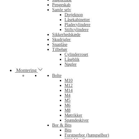
Pengeskab
Samle selv
Drejeknop
Låsekabinetter
Pladecylindere
Stiftcylindere
Sikkerhedskæde
Skudrigler
Snaplåse
Tilbehør
Cylinderroset
Låseblik
Nøgler
Montering
Bolte
M10
M12
M14
M4
M5
M6
M8
Møtrikker
Spændeskiver
Bor & Bits
Bits
Forstnerbor (hængselbor)