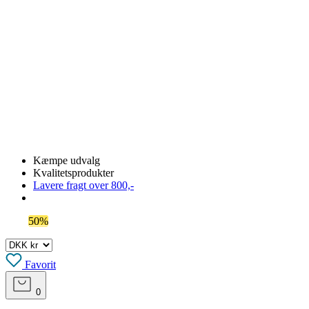
OBS! Se ferie åbningstider her
Kæmpe udvalg
Kvalitetsprodukter
Lavere fragt over 800,-
Spar
50%
på outlet
Favorit
0