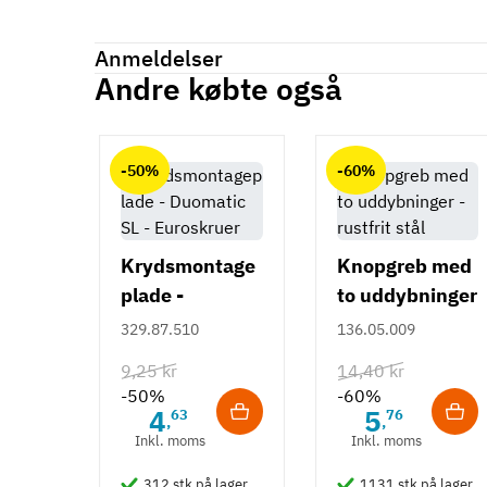
Mærker
Haefele
Reference
106.71.581
Anmeldelser
Produktinformation
Andre købte også
Anmeldelser (0)
Materiale
chat
Træ
-50%
-60%
Overflade
Bejdset
Farve
Sort
Krydsmontage
Knopgreb med
plade -
to uddybninger
Montering
Duomatic SL -
- rustfrit stål
Påskruning
329.87.510
136.05.009
Euroskruer
Type
9,25 kr
14,40 kr
Knopgreb
-50%
-60%
4
5
63
76
Stil
,
,
Inkl. moms
Inkl. moms
Art Deco
Design
312 stk på lager
1131 stk på lager