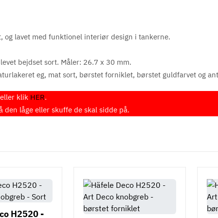
 og lavet med funktionel interiør design i tankerne.
blevet bejdset sort. Måler: 26.7 x 30 mm.
urlakeret eg, mat sort, børstet forniklet, børstet guldfarvet og anti
ller klik
HER
.
den låge eller skuffe de skal sidde på.
co H2520 -