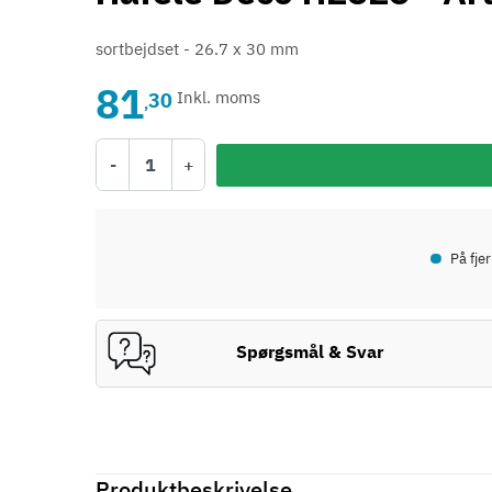
sortbejdset - 26.7 x 30 mm
81
30
Inkl. moms
,
-
+
•
På fje
Spørgsmål & Svar
Produktbeskrivelse