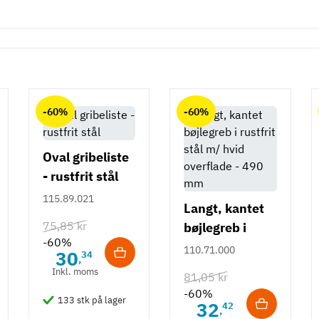
-60%
-60%
Oval gribeliste
- rustfrit stål
115.89.021
Langt, kantet
75,85 kr
bøjlegreb i
-60%
rustfrit stål m/
110.71.000
30
34
,
hvid overflade
Inkl. moms
81,05 kr
- 490 mm
-60%
133 stk på lager
32
42
,