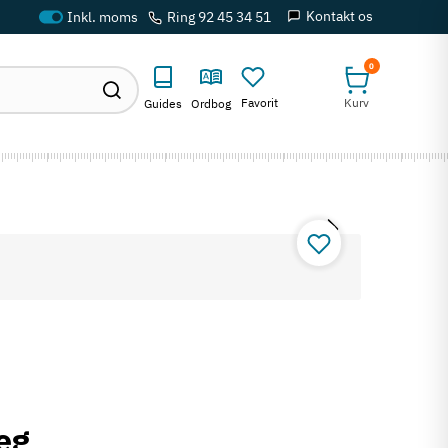
Kontakt os
Ring 92 45 34 51
0
Favorit
Kurv
Guides
Ordbog
eg