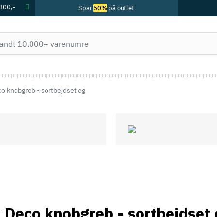
 800,-
Spar
50%
på outlet
o knobgreb - sortbejdset eg
 Deco knobgreb - sortbejdset 