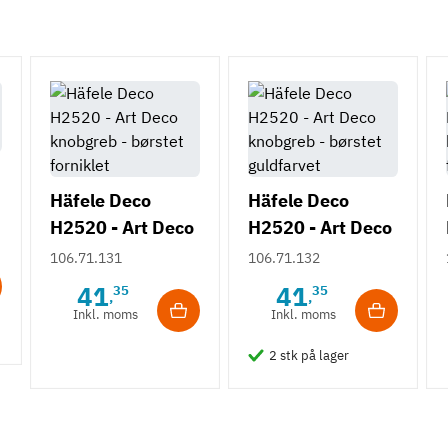
Häfele Deco
Häfele Deco
H2520 - Art Deco
H2520 - Art Deco
knobgreb -
knobgreb -
106.71.131
106.71.132
børstet forniklet
børstet
41
41
35
35
,
,
guldfarvet
Inkl. moms
Inkl. moms
2 stk på lager