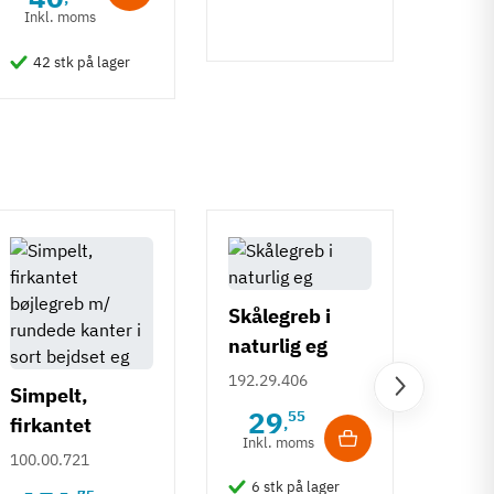
Inkl. moms
Inkl
42 stk på lager
50 
Skålegreb i
naturlig eg
med afrundede
192.29.406
Simpelt,
kanter
Häfe
29
55
firkantet
,
H252
Inkl. moms
bøjlegreb m/
100.00.721
Deco
106.7
rundede kanter
6 stk på lager