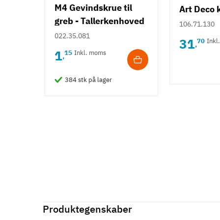
M4 Gevindskrue til
Art Deco 
greb - Tallerkenhoved
Sort
106.71.130
- Krydskærv
022.35.081
31
70
Inkl
,
1
15
Inkl. moms
,
384 stk på lager
Produktegenskaber