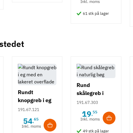
Inkl. moms
61 stk på lager
 stedet
Rund
Rundt
skålegreb i
knopgreb i eg
naturlig bøg
191.67.303
med en lakeret
191.67.121
19
55
,
overflade
54
65
Inkl. moms
,
Inkl. moms
49 stk på lager