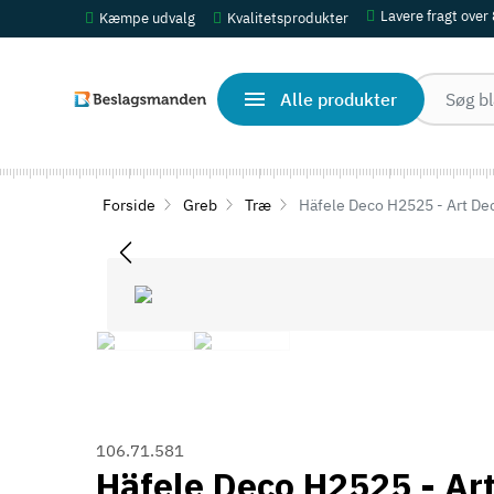
Lavere fragt over
Kæmpe udvalg
Kvalitetsprodukter
Alle produkter
Forside
Greb
Træ
Häfele Deco H2525 - Art Dec
106.71.581
Häfele Deco H2525 - Art