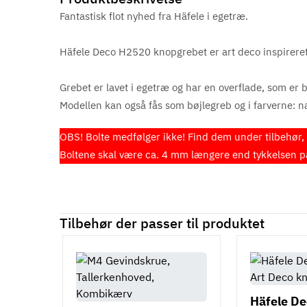
Fantastisk flot nyhed fra Häfele i egetræ.
Häfele Deco H2520 knopgrebet er art deco inspireret,
Grebet er lavet i egetræ og har en overflade, som er 
Modellen kan også fås som bøjlegreb og i farverne: nat
OBS! Bolte medfølger ikke! Find dem under tilbehør, e
Boltene skal være ca. 4 mm længere end tykkelsen på 
Tilbehør der passer til produktet
Häfele De