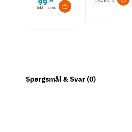
99
54
Inkl. moms
,
i naturlakeret
Inkl. moms
eg
Spørgsmål & Svar
(0)