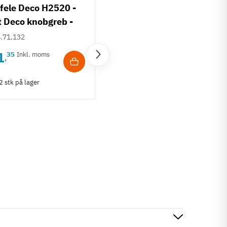
fele Deco H2520 -
t Deco knobgreb -
rstet guldfarvet
.71.132
1
35
Inkl. moms
,
Häfele Deco H2520 -
Art Deco knobgreb -
2 stk på lager
Antik fortinnet
106.71.133
38
60
Inkl. moms
,