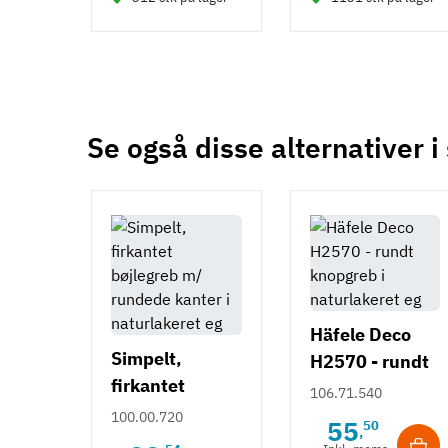
Se også disse alternativer i
Häfele Deco
Simpelt,
H2570 - rundt
firkantet
knopgreb i
106.71.540
bøjlegreb m/
naturlakeret eg
100.00.720
55
50
,
rundede kanter