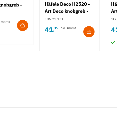
Häfele Deco H2520 -
Hä
knobgreb -
Art Deco knobgreb -
Ar
børstet forniklet
bø
106.71.131
106
. moms
41
4
35
Inkl. moms
,