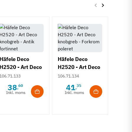
keyboard_arrow_left
keyboard_arrow_right
Forrige
Næste
Häfele Deco
Häfele Deco
H2520 - Art Deco
H2520 - Art Deco
knobgreb - Antik
knobgreb -
Häfel
106.71.133
106.71.134
fortinnet
Forkrom poleret
H2520
38
41
60
35
,
,
knobg
106.71.
Inkl. moms
Inkl. moms
sortbe
16
egetr
Inkl