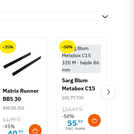
-35%
-50%
-50%
Sarg Blum
Metabox C15
Matrix Runner
Greb 
320 M - højde
555.77.735
BBS 30
Rund
86 mm
kugleudtræk -
mm
420.50.352
108.6
110,05 kr
sort - 500 mm
-50%
62,95 kr
132,6
55
03
,
-35%
-50%
Inkl. moms
40
6
92
,