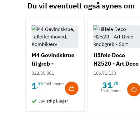
Du vil eventuelt også synes om
M4 Gevindskrue
Häfele Deco
til greb -
H2520 - Art Deco
Tallerkenhoved -
knobgreb - Sort
022.35.081
106.71.130
Krydskærv
31
1
70
15
Inkl. moms
,
,
Inkl. moms
384 stk på lager