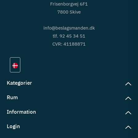
Frisenborgvej 6F1
7800 Skive
info@beslagsmanden.dk
tlf. 92 45 34 51
CVR: 41188871
Kategorier
Rum
slag
rd
Information
deværelse
eb
yggers
Login
vering
ul
tré