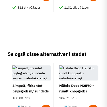
M4 bolt
312 stk på lager
1131 stk på lager
Type
Knopgreb
Stil
Moderne
Tilstand
Ny
Se også disse alternativer i stedet
Simpelt, firkantet
Häfele Deco H2570 -
bøjlegreb m/ rundede
rundt knopgreb i
kanter i naturlakeret
naturlakeret eg
100.00.720
106.71.540
eg
54
Inkl. moms
50
Inkl. moms