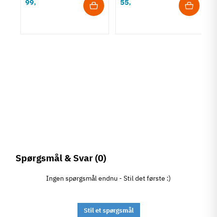
99
55
,
,
æ
Spørgsmål & Svar
(0)
Ingen spørgsmål endnu - Stil det første :)
Stil et spørgsmål