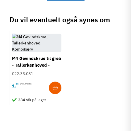
Du vil eventuelt også synes om
M4 Gevindskrue til greb
- Tallerkenhoved -
Krydskærv
022.35.081
15
Inkl. moms
1
,
384 stk på lager