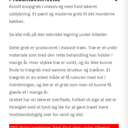
Rundt knopgreb i massiv eg med hvid lakeret
uddybning. Et pænt og moderne greb til det morderne
køkken.
Se alle mål på den tekniske tegning under billeder.
Dette greb er produceret i massivt træk. Træ er et unikt
materiale som med den rette behandling kan holder i
mange år. Hver stykke træ er unikt, og du ikke kunne
finde to trægreb med samme struktur og træårer. Et
trægreb er en enkel måde at få naturen med ind i
indretningen, og det er et greb som man vil kunne få
glæde af i mange år.
Grebet har en lakeret overflade, hvilket vil sige at det er
forseglet med et tynd lag lak for at gøre træet mere
modstandsdygtig over for vand og slid.
OBS! Bolte medfølger ikke! Find dem under tilbehør,