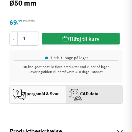
Ø50 mm
69
19
Inkl. moms
,
Tilføj til kurv
-
+
•
1 stk. tilbage på lager
Du kan godt bestille flere produkter end vi har på lager.
Leveringstiden vil heraf være 4-8 dage i stedet.
Spørgsmål & Svar
CAD data
Produktbeskrivelse