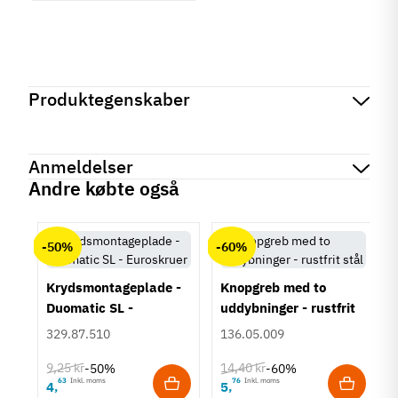
Produktegenskaber
Mærker
Haefele
Reference
196.45.711
Anmeldelser
På lager
1 Enhed
Andre købte også
Produktinformation
chat
Anmeldelser (0)
Materiale
-50%
-60%
Træ
Overflade
Krydsmontageplade -
Knopgreb med to
Lakeret
Duomatic SL -
uddybninger - rustfrit
Farve
Euroskruer
stål
329.87.510
136.05.009
Eg
Hvid
9,25 kr
14,40 kr
-50%
-60%
Montering
63
Inkl. moms
76
Inkl. moms
4
5
,
,
um