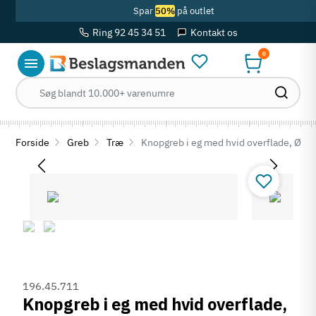
Spar
50%
på outlet
Ring 92 45 34 51
Kontakt os
0
Forside
Greb
Træ
Knopgreb i eg med hvid overflade, Ø5
196.45.711
Knopgreb i eg med hvid overflade,