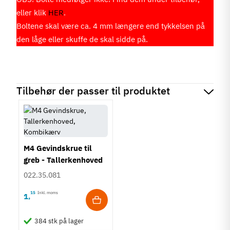
eller klik
HER
.
Boltene skal være ca. 4 mm længere end tykkelsen på
den låge eller skuffe de skal sidde på.
Tilbehør der passer til produktet
M4 Gevindskrue til
greb - Tallerkenhoved
- Krydskærv
022.35.081
15
Inkl. moms
1
,
384 stk på lager