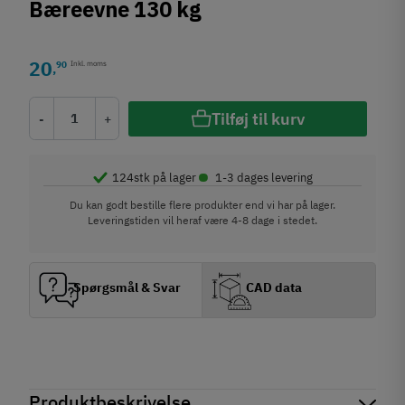
Bæreevne 130 kg
20
90
Inkl. moms
,
Tilføj til kurv
-
+
•
124
stk på lager
1-3 dages levering
Du kan godt bestille flere produkter end vi har på lager.
Leveringstiden vil heraf være 4-8 dage i stedet.
Spørgsmål & Svar
CAD data
Produktbeskrivelse