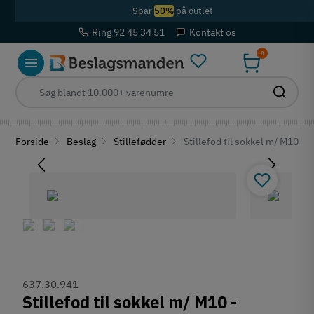
Spar
50%
på outlet
Ring 92 45 34 51
Kontakt os
0
Forside
Beslag
Stillefødder
Stillefod til sokkel m/ M10 -
637.30.941
Stillefod til sokkel m/ M10 -