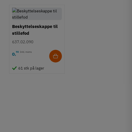
Beskyttelseskappe til
stillefod
637.02.090
90
Inkl. moms
0
,
61 stk på lager