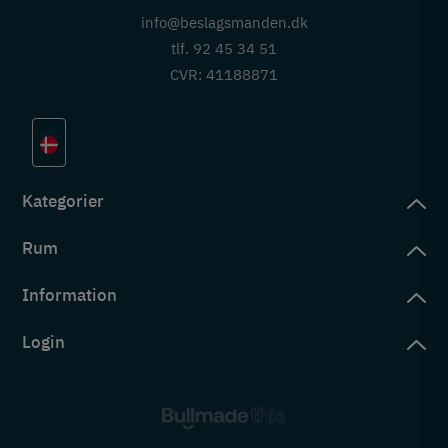
info@beslagsmanden.dk
tlf. 92 45 34 51
CVR: 41188871
Kategorier
Rum
slag
rd
Information
deværelse
eb
yggers
Login
vering
ul
tré
tingelser
ngsler
g ind på konto
rderobe
em er vi
s
ne ordrer
ntor