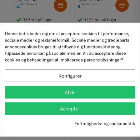
Mål på fod
63
Inkl. moms
76
Inkl. moms
4
5
,
,
30-39 mm
312 stk på lager
1131 stk på lager
Tilstand
Ny
Denne butik beder dig om at acceptere cookies til performance,
sociale medier og reklameformål. Sociale medier og tredjeparts
Se også disse alternativer i stedet
annoncecookies bruges til at tilbyde dig funktionaliteter og
tilpassede annoncer på sociale medier. Vil du acceptere disse
cookies og behandlingen af implicerede personoplysninger?
Konfigurer
Afvis
Accepter
te
Stilleskrue - sort
Fast stillefod m/
plastik fod - M6
islåningsmøtrik - M8
Fortroligheds- og cookiepolitik
71-D20-M6x40-1
637.05.001