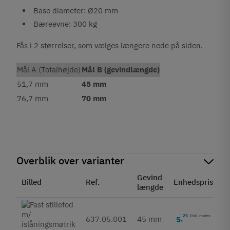
Base diameter: Ø20 mm
Bæreevne: 300 kg
Fås i 2 størrelser, som vælges længere nede på siden.
Mål A (Totalhøjde)
Mål B (gevindlængde)
51,7 mm
45 mm
76,7 mm
70 mm
Overblik over varianter
Gevind
Billed
Ref.
Enhedspris
S
længde
25
Inkl. moms
637.05.001
45 mm
5
,