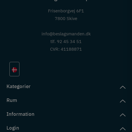
Frisenborgvej 6F1
7800 Skive
info@beslagsmanden.dk
tlf. 92 45 34 51
CVR: 41188871
Kategorier
Rum
slag
rd
Information
deværelse
eb
yggers
Login
vering