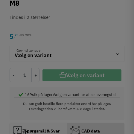
M8
Findes i 2 størrelser
5
25
Inkl. moms
,
Gevind længde
Vælg en variant
-
+
169
stk på lager
Vælg en variant for at se leveringstid
Du kan godt bestille flere produkter end vi har på lager.
Leveringstiden vil heraf være 4-8 dage i stedet.
Spørgsmål & Svar
CAD data