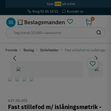
Spar
50%
på outlet
Ring 92 45 34 51
Kontakt os
0
Forside
Beslag
Stillefødder
Fast stillefod m/ islåningsmøt
637.05.001
Fast stillefod m/ islåningsmøtrik -