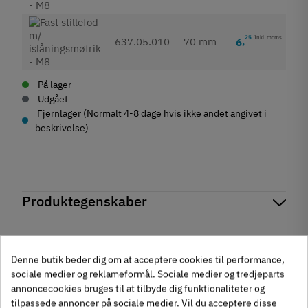
25
Inkl. moms
637.05.010
70 mm
6
,
På lager
Udgået
Fjernlager (Normalt 4-8 dage hvis ikke andet angivet i
beskrivelse)
Produktegenskaber
Mærker
Haefele
Reference
637.05.001
Anmeldelser
På lager
169 Varer
Denne butik beder dig om at acceptere cookies til performance,
Andre købte også
sociale medier og reklameformål. Sociale medier og tredjeparts
Produktinformation
annoncecookies bruges til at tilbyde dig funktionaliteter og
chat
Anmeldelser (0)
tilpassede annoncer på sociale medier. Vil du acceptere disse
Materiale