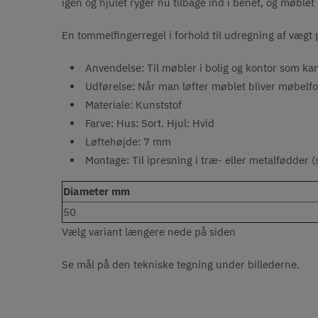
igen og hjulet ryger nu tilbage ind i benet, og møblet 
En tommelfingerregel i forhold til udregning af vægt 
Anvendelse: Til møbler i bolig og kontor som ka
Udførelse: Når man løfter møblet bliver møbelfo
Materiale: Kunststof
Farve: Hus: Sort. Hjul: Hvid
Løftehøjde: 7 mm
Montage: Til ipresning i træ- eller metalfødder (
Diameter mm
50
Vælg variant længere nede på siden
Se mål på den tekniske tegning under billederne.