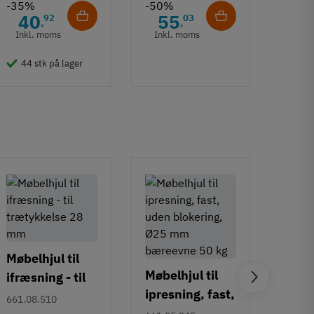
-35%
-50%
-50%
40
55
6
92
03
,
,
Inkl. moms
Inkl. moms
Inkl
44 stk på lager
50 
Møbelhjul til
Møbelhjul til
ifræsning - til
Møbel
ipresning, fast,
trætykkelse 28
661.08.510
ipres
uden