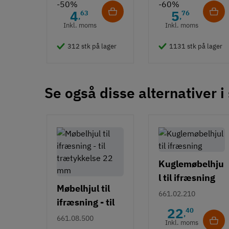
Tilstand
Ny
-50%
-60%
4
5
63
76
,
,
Inkl. moms
Inkl. moms
312 stk på lager
1131 stk på lager
Se også disse alternativer i
Kuglemøbelhju
l til ifræsning
Møbelhjul til
661.02.210
ifræsning - til
22
40
,
trætykkelse 22
661.08.500
Inkl. moms