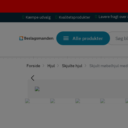
Lavere fragt over
Kæmpe udvalg
Kvalitetsprodukter
Alle produkter
Forside
Hjul
Skjulte hjul
Skjult møbelhjul med 