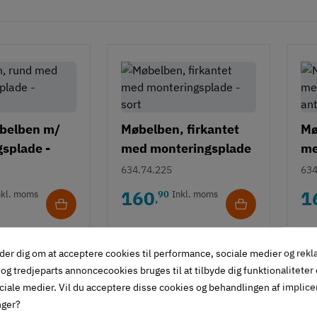
belben m/
Møbelben, firkantet
Mø
splade -
med monteringsplade
me
 kan
- sort
- 
634.74.225
634
es med hjul
160
1
nkl. moms
90
Inkl. moms
,
der dig om at acceptere cookies til performance, sociale medier og rek
og tredjeparts annoncecookies bruges til at tilbyde dig funktionaliteter
ciale medier. Vil du acceptere disse cookies og behandlingen af implic
nger?