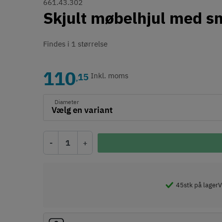
661.43.302
Skjult møbelhjul med sm
Findes i 1 størrelse
110
15
Inkl. moms
,
Diameter
-
+
45
stk på lager
V