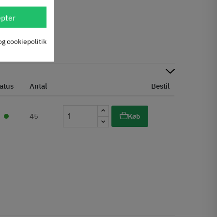
pter
og cookiepolitik
atus
Antal
Bestil
45
Køb