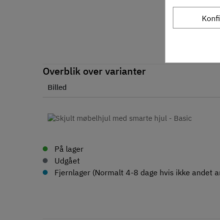
Konf
Overblik over varianter
Billed
På lager
Udgået
Fjernlager (Normalt 4-8 dage hvis ikke andet an