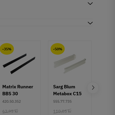
-35%
-50%
-50%
Matrix Runner
Sarg Blum
Greb 
BBS 30
Metabox C15
Rund
kugleudtræk -
320 M - højde
mm
420.50.352
555.77.735
108.6
sort - 500 mm
86 mm
62,95 kr
110,05 kr
132,6