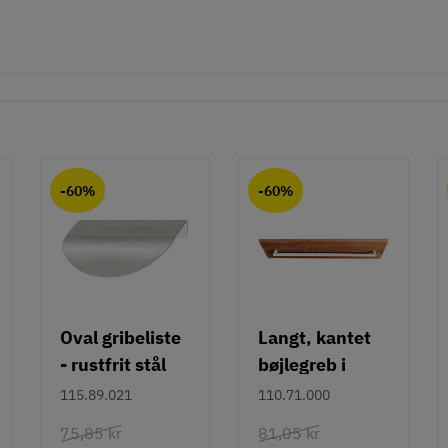
-60%
-60%
Oval gribeliste
Langt, kantet
- rustfrit stål
bøjlegreb i
rustfrit stål m/
115.89.021
110.71.000
hvid overflade
75,85 kr
81,05 kr
- 490 mm