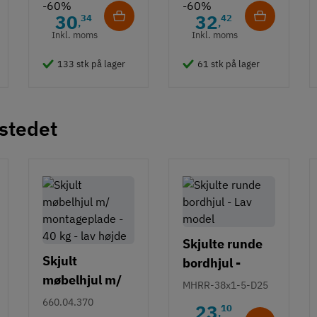
-60%
-60%
30
32
34
42
,
,
Inkl. moms
Inkl. moms
133 stk på lager
61 stk på lager
 stedet
Skjulte runde
Skjult
bordhjul -
møbelhjul m/
Ipresning - Lav
MHRR-38x1-5-D25
montageplade
model
660.04.370
23
10
,