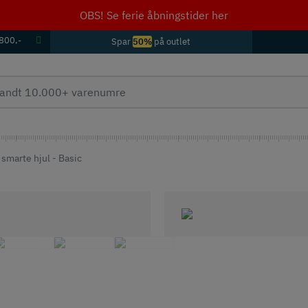
OBS! Se ferie åbningstider her
 800,-
Spar
50%
på outlet
smarte hjul - Basic