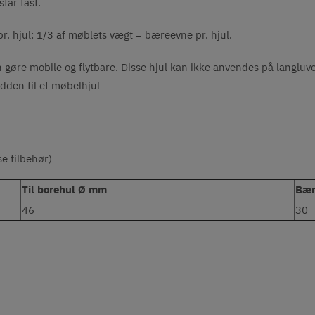
står fast.
pr. hjul: 1/3 af møblets vægt = bæreevne pr. hjul.
n gøre mobile og flytbare. Disse hjul kan ikke anvendes på langlu
dden til et møbelhjul
se tilbehør)
Til borehul Ø mm
Bær
46
30