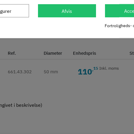
igurer
Afvis
Acce
Fortroligheds- 
Ref.
Diameter
Enhedspris
St
15
Inkl. moms
110
,
661.43.302
50 mm
givet i beskrivelse)