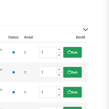
Status
Antal
Bestil
ms
0
Køb
ms
0
Køb
ms
0
Køb