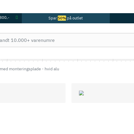
 800,-
Spar
50%
på outlet
 med monteringsplade - hvid alu