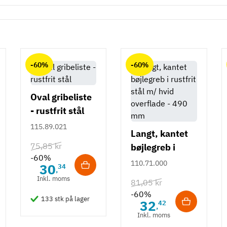
-60%
-60%
Oval gribeliste
- rustfrit stål
115.89.021
Langt, kantet
75,85 kr
bøjlegreb i
-60%
rustfrit stål m/
110.71.000
30
34
,
hvid overflade
Inkl. moms
81,05 kr
- 490 mm
-60%
133 stk på lager
32
42
,
Inkl. moms