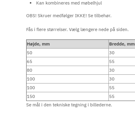
Kan kombineres med møbelhjul
OBS! Skruer medfølger IKKE! Se tilbehør.
Fås i flere størrelser. Vælg længere nede på siden.
Højde, mm
Bredde, mm
50
30
65
55
80
30
100
30
100
55
150
55
Se mål i den tekniske tegning i billederne.