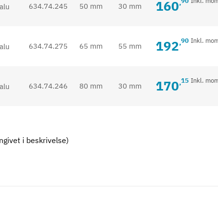
90
Inkl. mo
160
,
634.74.245
50 mm
30 mm
90
Inkl. mo
192
,
634.74.275
65 mm
55 mm
15
Inkl. mo
170
,
634.74.246
80 mm
30 mm
givet i beskrivelse)