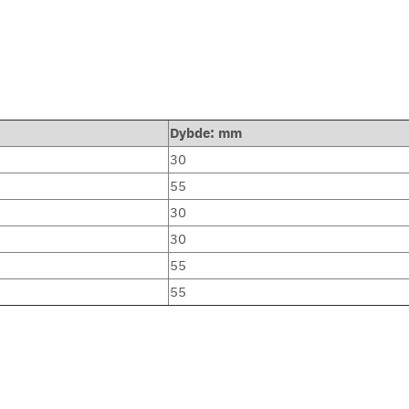
Dybde: mm
30
55
30
30
55
55