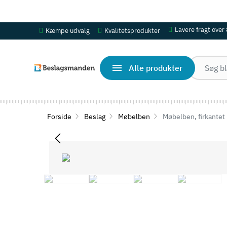
OBS! Se ferie åbningstider her
Lavere fragt over
Kæmpe udvalg
Kvalitetsprodukter
Alle produkter
Forside
Beslag
Møbelben
Møbelben, firkantet