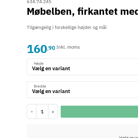
634.74.245
Møbelben, firkantet med
Tilgængelig i forskellige højder og mål
160
90
Inkl. moms
,
Højde
Bredde
-
+
Vælg en var