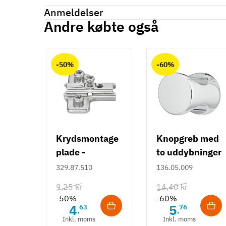
Reference
634.74.245
Anmeldelser
Produktinformation
Andre købte også
Anmeldelser (0)
Materiale
chat
Stål
-50%
-60%
Overflade
Alufarvet
Højde
1-50 mm
51-100 mm
101-150 mm
Krydsmontage
Knopgreb med
Form
plade -
to uddybninger
Firkantet
Duomatic SL -
- rustfrit stål
329.87.510
136.05.009
Euroskruer
Tilstand
Ny
9,25 kr
14,40 kr
-50%
-60%
4
5
63
76
,
,
Inkl. moms
Inkl. moms