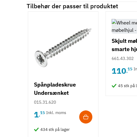
Tilbehør der passer til produktet
Skjult mø
smarte hju
661.43.302
110
15
I
,
Spånpladeskrue
45 stk på 
Undersænket
Fuldgevind Ø3,5 - PZ2
015.31.620
1
15
Inkl. moms
,
434 stk på lager