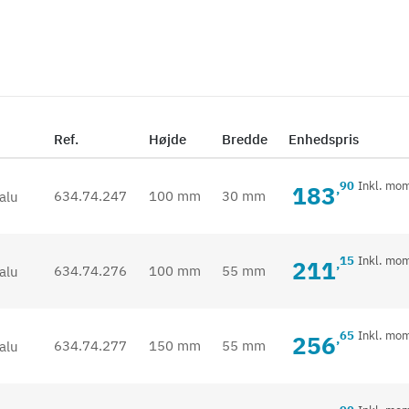
Ref.
Højde
Bredde
Enhedspris
90
Inkl. mo
183
,
634.74.247
100 mm
30 mm
15
Inkl. mo
211
,
634.74.276
100 mm
55 mm
65
Inkl. mo
256
,
634.74.277
150 mm
55 mm