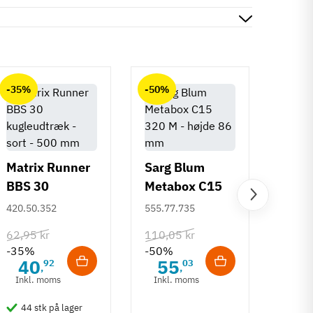
-35%
-50%
-50%
Matrix Runner
Sarg Blum
BBS 30
Metabox C15
Greb 
kugleudtræk -
320 M - højde
420.50.352
555.77.735
Rund
sort - 500 mm
86 mm
mm
108.6
62,95 kr
110,05 kr
-35%
-50%
132,6
40
55
92
03
,
,
-50%
Inkl. moms
Inkl. moms
6
Inkl
44 stk på lager