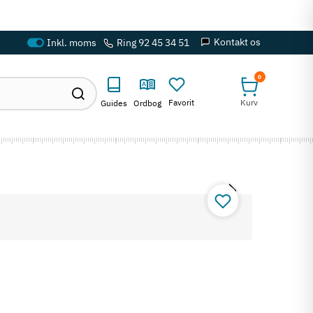
Kontakt os
Ring 92 45 34 51
0
Favorit
Kurv
Guides
Ordbog