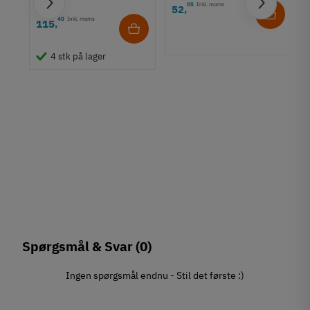
05
Inkl. moms
52
,
40
Inkl. moms
115
,
4 stk på lager
 mm
Spørgsmål & Svar
(0)
Ingen spørgsmål endnu - Stil det første :)