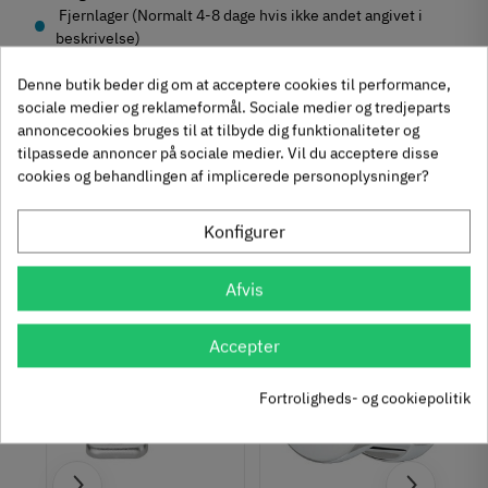
Fjernlager (Normalt 4-8 dage hvis ikke andet angivet i
beskrivelse)
Denne butik beder dig om at acceptere cookies til performance,
sociale medier og reklameformål. Sociale medier og tredjeparts
annoncecookies bruges til at tilbyde dig funktionaliteter og
Produktegenskaber
tilpassede annoncer på sociale medier. Vil du acceptere disse
cookies og behandlingen af implicerede personoplysninger?
Mærker
Haefele
Reference
927.91.554
Konfigurer
Anmeldelser
Tilstand
Ny
Andre købte også
Afvis
chat
Anmeldelser (0)
-50%
-60%
Accepter
Fortroligheds- og cookiepolitik