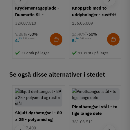
um
Krydsmontageplade -
Knopgreb med to
Duomatic SL -
uddybninger - rustfrit
Euroskruer
stål
329.87.510
136.05.009
9,25 kr
14,40 kr
-50%
-60%
63
Inkl. moms
76
Inkl. moms
4
5
,
,
312 stk på lager
1131 stk på lager
Se også disse alternativer i stedet
Pinolhængsel stål - to
Skjult dørhængsel - 89
lige lange dele
x 25 - polyamid og
361.03.511
rustfri stål
921.07.400