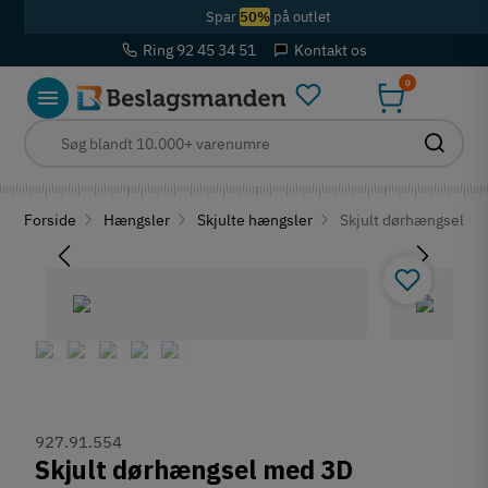
Spar
50%
på outlet
Ring 92 45 34 51
Kontakt os
0
Forside
Hængsler
Skjulte hængsler
Skjult dørhængsel med
927.91.554
Skjult dørhængsel med 3D