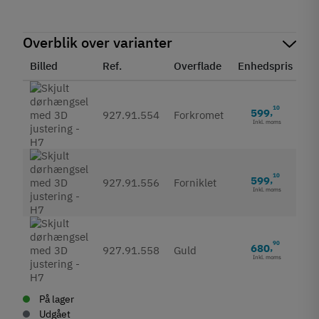
Overblik over varianter
Billed
Ref.
Overflade
Enhedspris
St
10
599
,
927.91.554
Forkromet
Inkl. moms
10
599
,
927.91.556
Forniklet
Inkl. moms
90
680
,
927.91.558
Guld
Inkl. moms
På lager
Udgået