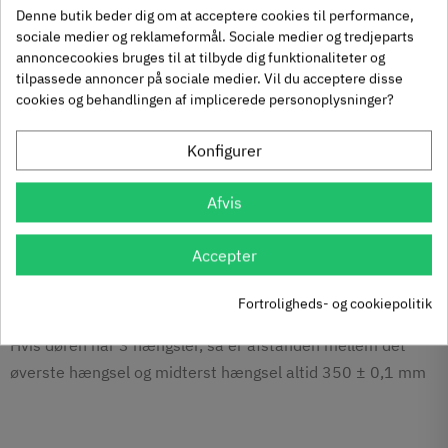
Døren er højrehængt, hvis den synlige del af hængslet
Denne butik beder dig om at acceptere cookies til performance,
sidder i højre side
sociale medier og reklameformål. Sociale medier og tredjeparts
annoncecookies bruges til at tilbyde dig funktionaliteter og
tilpassede annoncer på sociale medier. Vil du acceptere disse
cookies og behandlingen af implicerede personoplysninger?
Placeringen af hængslerne i henhold til DIN 18101
Konfigurer
Afstanden mellem det øverste dørhængsel og dørkarmen
Afvis
er altid 241 ± 1 mm
Accepter
Afstanden mellem det øverste og nederste dørhængsel
afhænger af dørens højde (se nedestående skema)
Fortroligheds- og cookiepolitik
Hvis døren har 3 hængsler, så er afstanden mellem det
øverste hængsel og midterst hængsel altid 350 ± 0,1 mm