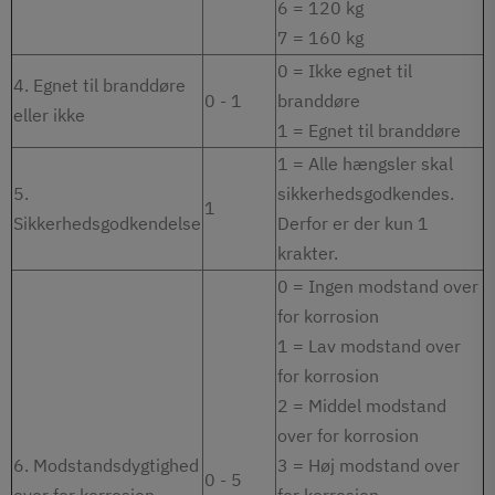
6 = 120 kg
7 = 160 kg
0 = Ikke egnet til
4. Egnet til branddøre
0 - 1
branddøre
eller ikke
1 = Egnet til branddøre
1 = Alle hængsler skal
5.
sikkerhedsgodkendes.
1
Sikkerhedsgodkendelse
Derfor er der kun 1
krakter.
0 = Ingen
modstand over
for korrosion
1 = Lav
modstand over
for korrosion
2 = Middel modstand
over for korrosion
6. Modstandsdygtighed
3 = Høj modstand over
0 - 5