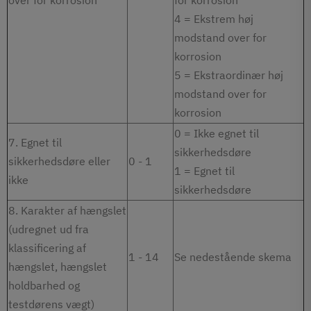
over for korrosion
for korrosion
4 = Ekstrem høj
modstand over for
korrosion
5 = Ekstraordinær høj
modstand over for
korrosion
0 = Ikke egnet til
7. Egnet til
sikkerhedsdøre
sikkerhedsdøre eller
0 - 1
1 = Egnet til
ikke
sikkerhedsdøre
8. Karakter af hængslet
(udregnet ud fra
klassificering af
1 - 14
Se nedestående skema
hængslet, hængslet
holdbarhed og
testdørens vægt)