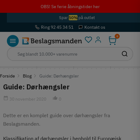
OBS! Se ferie åbningstider her
Spar
50%
på outlet
Ring 92 45 34 51
Kontakt os
0
Log ind
Forside
Blog
Guide: Dørhængsler
Guide: Dørhængsler
date_range
thumb_up_alt
30 november 2020
0
Dette er en komplet guide over dørhængsler fra
Beslagsmanden.
Klassifikation af dørhængsler i henhold til Europæisk