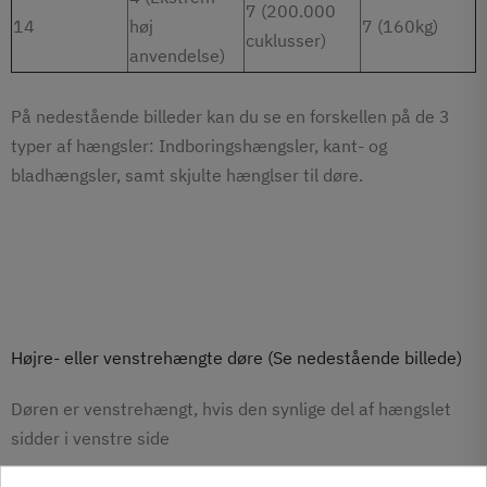
7 (200.000
14
høj
7 (160kg)
cuklusser)
anvendelse)
På nedestående billeder kan du se en forskellen på de 3
typer af hængsler: Indboringshængsler, kant- og
bladhængsler, samt skjulte hænglser til døre.
Højre- eller venstrehængte døre (Se nedestående billede)
Døren er venstrehængt, hvis den synlige del af hængslet
sidder i venstre side