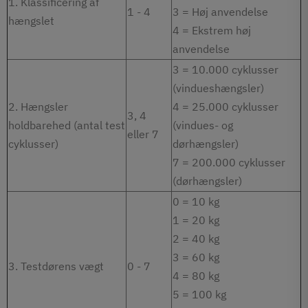
1. Klassificering af
1 - 4
3 = Høj anvendelse
hængslet
4 = Ekstrem høj
anvendelse
3 = 10.000 cyklusser
(vindueshængsler)
2. Hængsler
4 = 25.000 cyklusser
3, 4
holdbarehed (antal test
(vindues- og
eller 7
cyklusser)
dørhængsler)
7 = 200.000 cyklusser
(dørhængsler)
0 = 10 kg
1 = 20 kg
2 = 40 kg
3 = 60 kg
3. Testdørens vægt
0 - 7
4 = 80 kg
5 = 100 kg