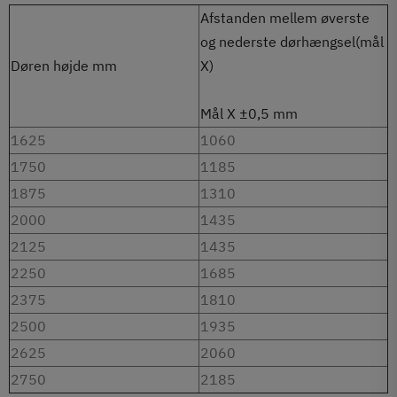
Afstanden mellem øverste
og nederste dørhængsel(mål
Døren højde mm
X)
Mål X ±0,5 mm
1625
1060
1750
1185
1875
1310
2000
1435
2125
1435
2250
1685
2375
1810
2500
1935
2625
2060
2750
2185