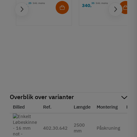
25
Inkl. moms
35
Inkl. moms
378
340
,
,
1
Overblik over varianter
Billed
Ref.
Længde
Montering
Enhe
2500
3
402.30.642
Påskruning
mm
Ink