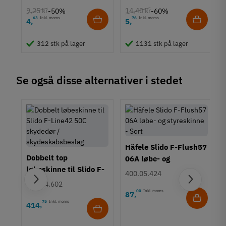
9,25 kr
14,40 kr
-50%
-60%
63
Inkl. moms
76
Inkl. moms
4
5
,
,
312 stk på lager
1131 stk på lager
Se også disse alternativer i stedet
Häfele Slido F-Flush57
Dobbelt top
06A løbe- og
løbeskinne til Slido F-
styreskinne - Sort
400.05.424
Line42 50C
402.54.602
00
Inkl. moms
87
,
a
75
Inkl. moms
414
,