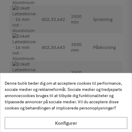
2500
2
402.33.642
Ipresning
mm
Ink
3500
5
402.30.643
Påskruning
mm
Ink
3500
4
402.33.643
Ipresning
mm
Ink
Denne butik beder dig om at acceptere cookies til performance,
sociale medier og reklameformål. Sociale medier og tredjeparts
På lager
annoncecookies bruges til at tilbyde dig funktionaliteter og
Udgået
tilpassede annoncer på sociale medier. Vil du acceptere disse
Fjernlager (Normalt 4-8 dage hvis ikke andet angivet i
cookies og behandlingen af implicerede personoplysninger?
beskrivelse)
Konfigurer