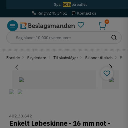
Spar
50%
på outlet
Ring 92 45 34 51
Kontakt os
0
Forside
Skydedøre
Til skabslåger
Skinner til skab
Enke
402.33.642
Enkelt Løbeskinne - 16 mm not -