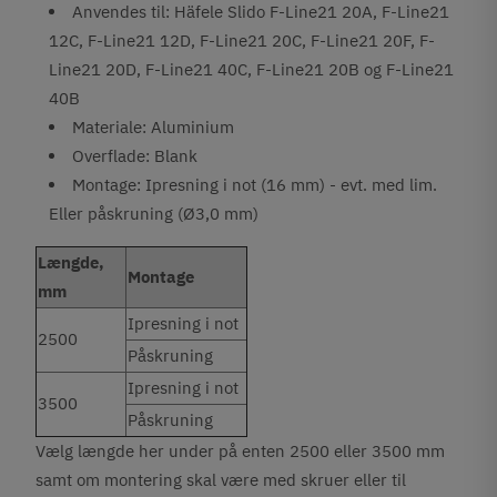
Anvendes til: Häfele Slido F-Line21 20A, F-Line21
12C, F-Line21 12D, F-Line21 20C, F-Line21 20F, F-
Line21 20D, F-Line21 40C, F-Line21 20B og F-Line21
40B
Materiale: Aluminium
Overflade: Blank
Montage: Ipresning i not (16 mm) - evt. med lim.
Eller påskruning (Ø3,0 mm)
Længde,
Montage
mm
Ipresning i not
2500
Påskruning
Ipresning i not
3500
Påskruning
Vælg længde her under på enten 2500 eller 3500 mm
samt om montering skal være med skruer eller til