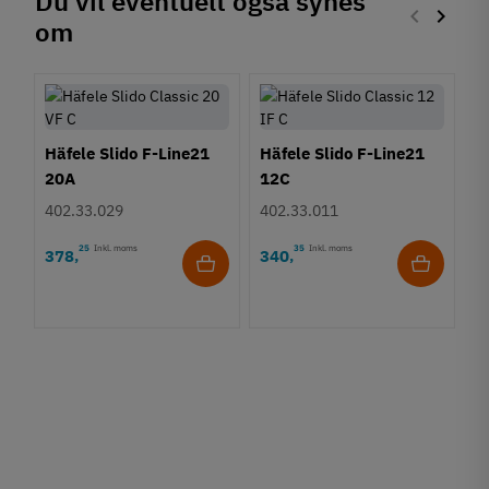
Du vil eventuelt også synes
keyboard_arrow_left
keyboard_arrow_right
om
Forrige
Næste
Häfele Slido F-Line21
Häfele Slido F-Line21
20A
12C
402.33.029
402.33.011
25
Inkl. moms
35
Inkl. moms
378
340
,
,
H
12
g
4
4