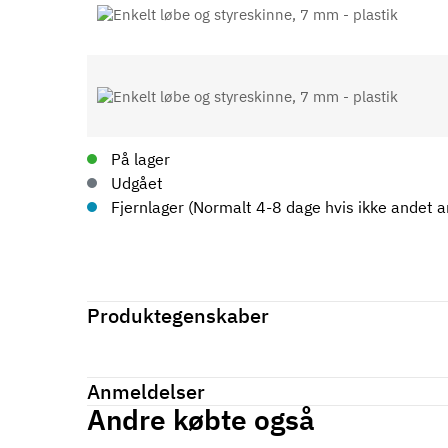
På lager
Udgået
Fjernlager (Normalt 4-8 dage hvis ikke andet an
Produktegenskaber
Mærker
Haefele
Reference
404.14.713
Anmeldelser
Tilstand
Ny
Andre købte også