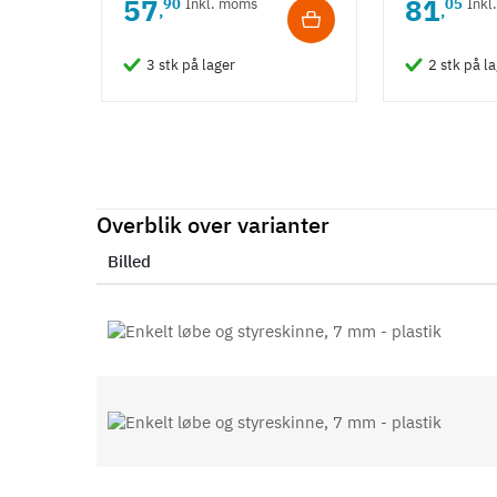
57
81
90
Inkl. moms
05
Inkl
,
,
3 stk på lager
2 stk på l
Overblik over varianter
Billed