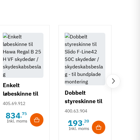
Enke
Enkelt
styre
Dobbelt
løbeskinne til
Hawa
404.3
styreskinne til
Hawa Regal B
405.69.912
52
Slido F-Line42
25 H VF
400.63.904
834
75
,
Inkl
50C
193
Inkl. moms
20
,
Inkl. moms