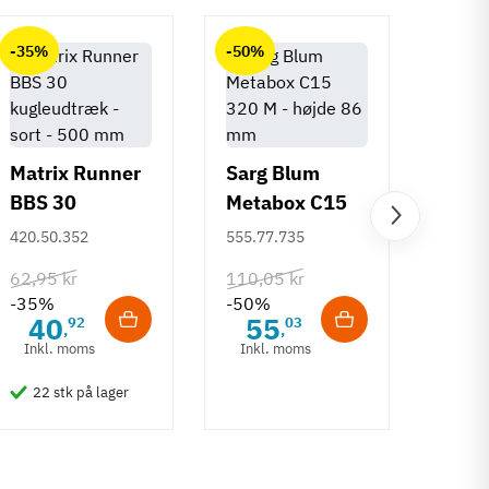
-35%
-50%
-50%
Matrix Runner
Sarg Blum
BBS 30
Metabox C15
Greb 
kugleudtræk -
320 M - højde
420.50.352
555.77.735
Rund
sort - 500 mm
86 mm
mm
108.6
62,95 kr
110,05 kr
-35%
-50%
132,6
40
55
92
03
,
,
-50%
Inkl. moms
Inkl. moms
6
Inkl
22 stk på lager
50 