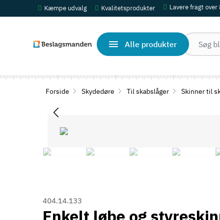
Lavere fragt over
Kæmpe udvalg
Kvalitetsprodukter
Alle produkter
Forside
Skydedøre
Til skabslåger
Skinner til s
404.14.133
Enkelt løbe og styreskin