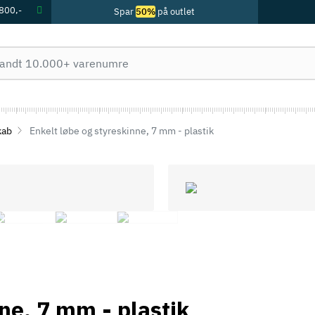
 800,-
Spar
50%
på outlet
kab
Enkelt løbe og styreskinne, 7 mm - plastik
ne, 7 mm - plastik