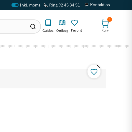
Kontakt os
Ring 92 45 34 51
0
Favorit
Kurv
Guides
Ordbog