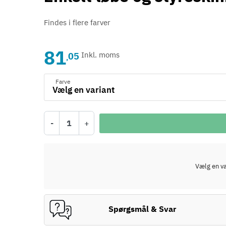
Findes i flere farver
81
05
Inkl. moms
,
Farve
-
+
Vælg en var
Spørgsmål & Svar