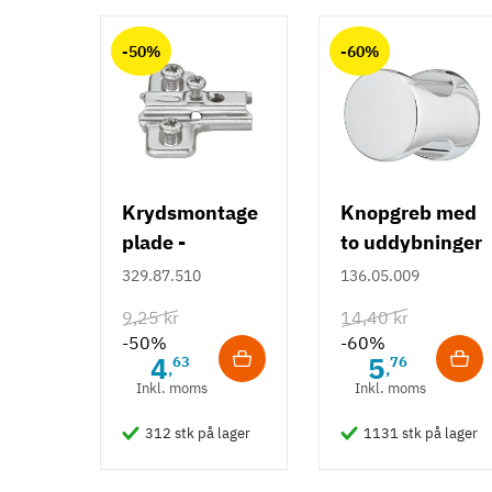
Anmeldelser (0)
chat
-50%
-60%
Krydsmontage
Knopgreb med
plade -
to uddybninger
Duomatic SL -
- rustfrit stål
329.87.510
136.05.009
Euroskruer
9,25 kr
14,40 kr
-50%
-60%
4
5
63
76
,
,
Inkl. moms
Inkl. moms
312 stk på lager
1131 stk på lager