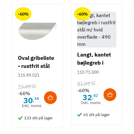
-60%
-60%
Langt, kantet
Oval gribeliste
bøjlegreb i
- rustfrit stål
rustfrit stål m/
110.71.000
115.89.021
hvid overflade
81,05 kr
75,85 kr
- 490 mm
-60%
-60%
32
42
,
30
34
,
Inkl. moms
Inkl. moms
61 stk på lager
133 stk på lager