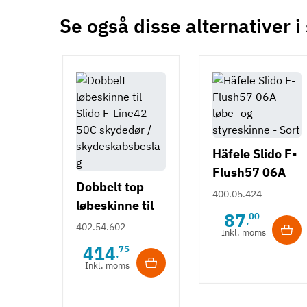
Se også disse alternativer i
Häfele Slido F-
Flush57 06A
Dobbelt top
løbe- og
400.05.424
løbeskinne til
styreskinne -
87
00
,
Slido F-Line42
Sort
402.54.602
Inkl. moms
50C
414
75
,
Inkl. moms