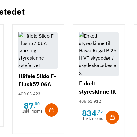
 stedet
Häfele Slido F-
Enkelt
Flush57 06A
styreskinne til
løbe- og
400.05.423
Hawa Regal B
styreskinne -
405.61.912
87
00
,
25 H VF
sølvfarvet
834
Inkl. moms
75
,
Inkl. moms