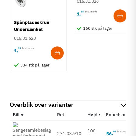
015.31.826
15
Inkl. moms
1
,
Spånpladeskrue
160 stk på lager
Undersænket
Fuldgevind Ø3,5 - PZ2
015.31.620
15
Inkl. moms
1
,
334 stk på lager
Overblik over varianter
Billed
Ref.
Højde
Enhedspris
100
60
Inkl. moms
271.03.910
56
,