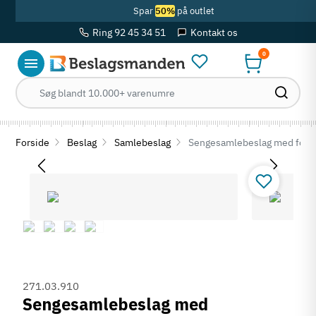
Spar
50%
på outlet
Ring 92 45 34 51
Kontakt os
0
Forside
Beslag
Samlebeslag
Sengesamlebeslag med forkrø
271.03.910
Sengesamlebeslag med