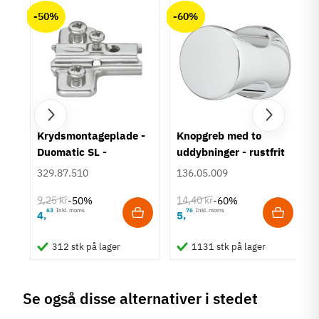
-50%
-60%
um
Krydsmontageplade -
Knopgreb med to
Duomatic SL -
uddybninger - rustfrit
Euroskruer
stål
329.87.510
136.05.009
9,25 kr
14,40 kr
-50%
-60%
63
Inkl. moms
76
Inkl. moms
4
5
,
,
312 stk på lager
1131 stk på lager
Se også disse alternativer i stedet