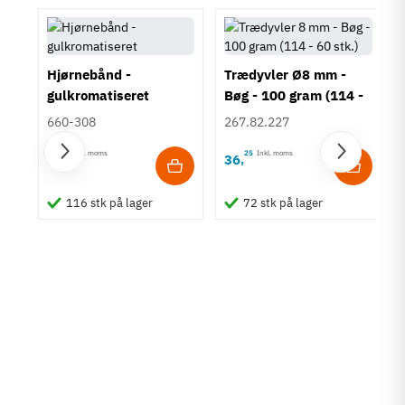
Hjørnebånd -
Trædyvler Ø8 mm -
gulkromatiseret
Bøg - 100 gram (114 -
60 stk.)
660-308
267.82.227
00
Inkl. moms
25
Inkl. moms
8
36
,
,
en
116 stk på lager
72 stk på lager