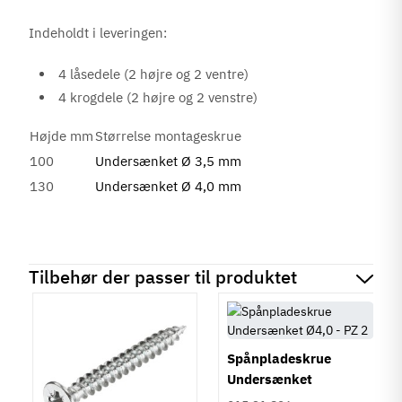
Indeholdt i leveringen:
4 låsedele (2 højre og 2 ventre)
4 krogdele (2 højre og 2 venstre)
Højde mm
Størrelse montageskrue
100
Undersænket Ø 3,5 mm
130
Undersænket Ø 4,0 mm
Tilbehør der passer til produktet
Spånpladeskrue
Undersænket
Fuldgevind Ø4,0 - PZ2