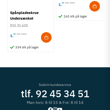
15
Inkl. moms
1
,
Spånpladeskrue
160 stk på lager
Undersænket
Fuldgevind Ø3,5 - PZ2
015.31.620
15
Inkl. moms
1
,
334 stk på lager
Sublim kundeservice
tlf. 92 45 34 51
Man-tors: 8 til 15 & Fre: 8 til 14