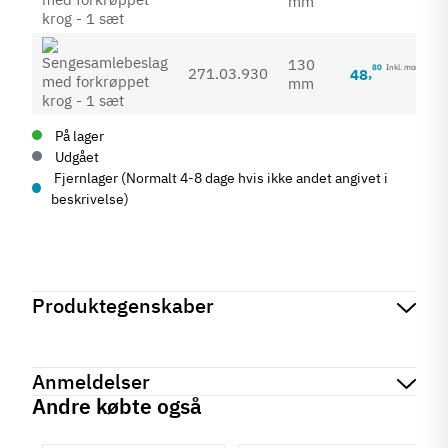
mm
130
80
Inkl. moms
271.03.930
48
,
mm
På lager
Udgået
Fjernlager (Normalt 4-8 dage hvis ikke andet angivet i
beskrivelse)
Produktegenskaber
Mærker
Haefele
Reference
271.03.910
Anmeldelser
På lager
0 Varer
Andre købte også
Tilstand
Ny
chat
Anmeldelser (0)