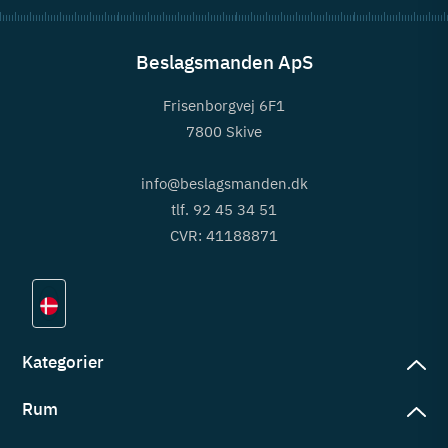
Beslagsmanden ApS
Frisenborgvej 6F1
7800 Skive
info@beslagsmanden.dk
tlf. 92 45 34 51
CVR: 41188871
Kategorier
Rum
slag