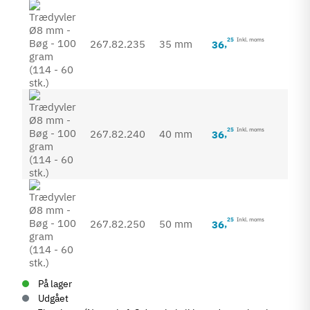
25
Inkl. moms
267.82.235
35 mm
36
,
25
Inkl. moms
267.82.240
40 mm
36
,
25
Inkl. moms
267.82.250
50 mm
36
,
På lager
Udgået