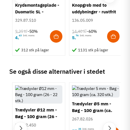
um
Krydsmontageplade -
Knopgreb med to
Duomatic SL -
uddybninger - rustfrit
Euroskruer
stål
329.87.510
136.05.009
9,25 kr
14,40 kr
-50%
-60%
63
Inkl. moms
76
Inkl. moms
4
5
,
,
312 stk på lager
1131 stk på lager
Se også disse alternativer i stedet
Trædyvler Ø5 mm -
Trædyvler Ø12 mm -
Bøg - 100 gram (ca.
Bøg - 100 gram (26 -
320 stk.)
267.82.026
22 stk.)
267.82.450
35
Inkl. moms