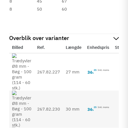
8
45
67
8
50
60
Overblik over varianter
Billed
Ref.
Længde
Enhedspris
Status
25
Inkl. moms
267.82.227
27 mm
36
,
25
Inkl. moms
267.82.230
30 mm
36
,