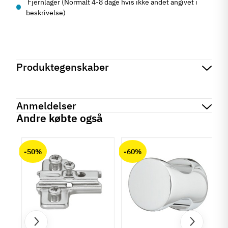
Fjernlager (Normalt 4-8 dage hvis ikke andet angivet i
beskrivelse)
Produktegenskaber
Mærker
Haefele
Reference
267.82.227
Anmeldelser
På lager
72 Varer
Andre købte også
Tilstand
Ny
chat
Anmeldelser (0)
-50%
-60%