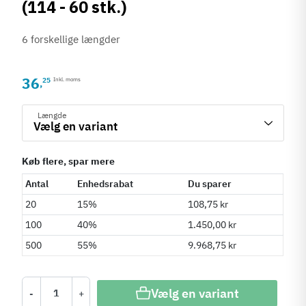
(114 - 60 stk.)
6 forskellige længder
36
25
Inkl. moms
,
Længde
Køb flere, spar mere
Antal
Enhedsrabat
Du sparer
20
15%
108,75 kr
100
40%
1.450,00 kr
500
55%
9.968,75 kr
Vælg en variant
-
+