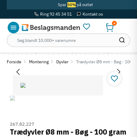
Spar
50%
på outlet
Ring 92 45 34 51
Kontakt os
0
Forside
Montering
Dyvler
Trædyvler Ø8 mm - Bøg - 100 gra
267.82.227
Trædyvler Ø8 mm - Bøg - 100 gram