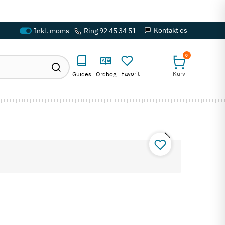
Kontakt os
Ring 92 45 34 51
0
Favorit
Kurv
Guides
Ordbog