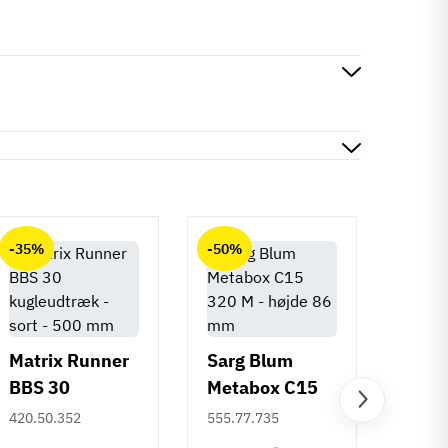
-35%
-50%
-50%
Matrix Runner
Sarg Blum
BBS 30
Metabox C15
Greb 
kugleudtræk -
320 M - højde
420.50.352
555.77.735
Rund
sort - 500 mm
86 mm