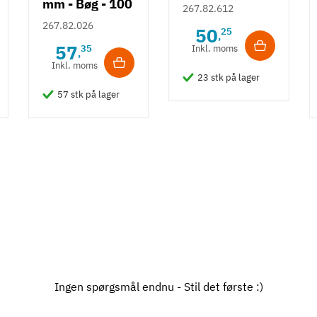
mm - Bøg - 100
gram - 13 stk.
267.82.612
gram (ca. 320
267.82.026
50
25
,
stk.)
57
35
Inkl. moms
,
Inkl. moms
23 stk på lager
57 stk på lager
Ingen spørgsmål endnu - Stil det første :)