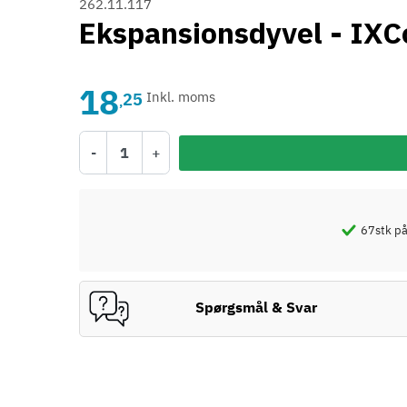
262.11.117
Ekspansionsdyvel - IXC
18
25
Inkl. moms
,
-
+
67
stk på
Spørgsmål & Svar