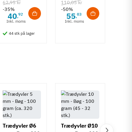
mm
108.6
62,95 kr
110,05 kr
-35%
-50%
132,6
40
55
92
03
,
,
-50%
Inkl. moms
Inkl. moms
6
Inkl
44 stk på lager
50 
Trædyvler Ø6
Trædyvler Ø10