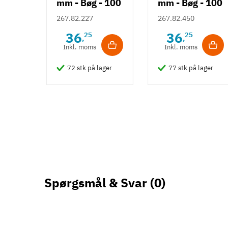
mm - Bøg - 100
mm - Bøg - 100
gram (114 - 60
gram (26 - 22
267.82.227
267.82.450
stk.)
stk.)
36
36
25
25
,
,
Inkl. moms
Inkl. moms
72 stk på lager
77 stk på lager
Spørgsmål & Svar
(0)