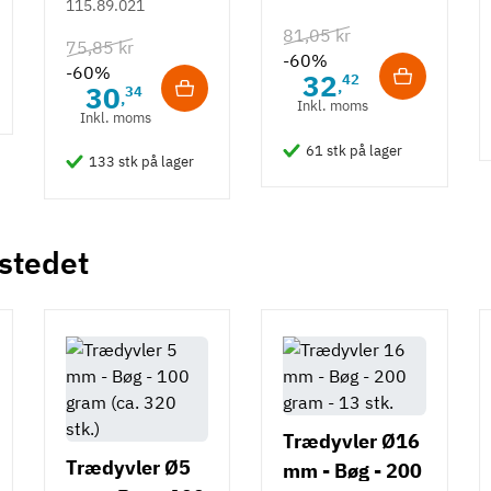
115.89.021
hvid overflade
81,05 kr
75,85 kr
- 490 mm
-60%
-60%
32
42
,
30
34
,
Inkl. moms
Inkl. moms
61 stk på lager
133 stk på lager
 stedet
Trædyvler Ø16
Trædyvler Ø5
mm - Bøg - 200