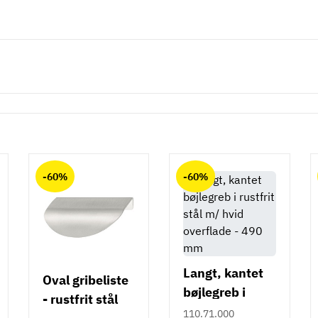
-60%
-60%
Langt, kantet
Oval gribeliste
bøjlegreb i
- rustfrit stål
rustfrit stål m/
110.71.000