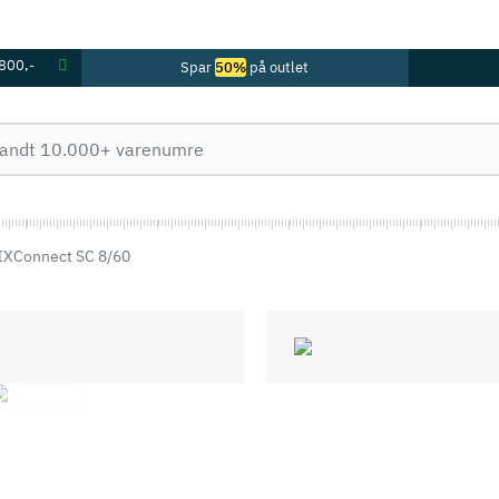
 800,-
Spar
50%
på outlet
 IXConnect SC 8/60