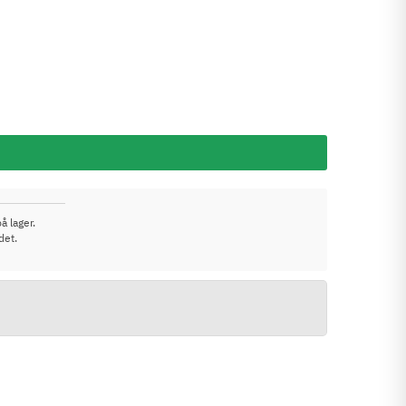
å lager.
det.