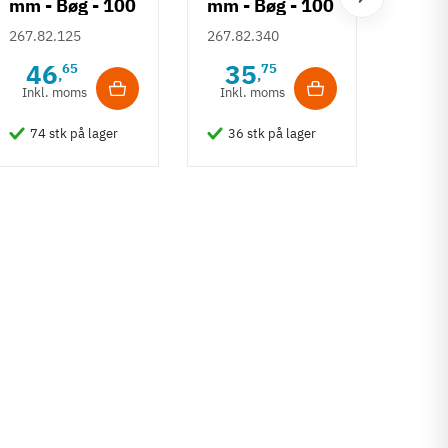
mm - Bøg - 100
mm - Bøg - 100
Eksp
gram (132 -
gram (45 - 32
267.82.125
267.82.340
vel 
215 stk.)
stk.)
- 8 
46
35
65
75
262.1
,
,
Inkl. moms
Inkl. moms
4
Inkl
74 stk på lager
36 stk på lager
64 