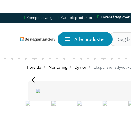
OBS! Se ferie åbningstider her
Lavere fragt over
Kæmpe udvalg
Kvalitetsprodukter
Alle produkter
Forside
Montering
Dyvler
Ekspansionsdyvel -