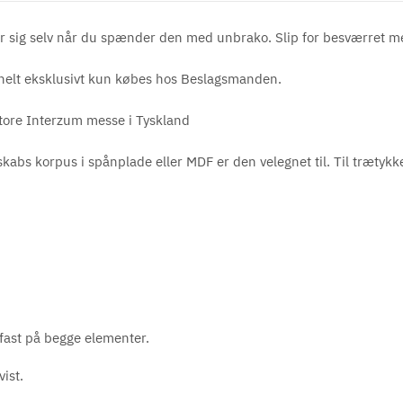
r sig selv når du spænder den med unbrako. Slip for besværret med
 helt eksklusivt kun købes hos Beslagsmanden.
store Interzum messe i Tyskland
 skabs korpus i spånplade eller MDF er den velegnet til. Til trætyk
r
 fast på begge elementer.
ist.