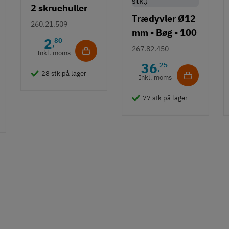
2 skruehuller
Trædyvler Ø12
260.21.509
mm - Bøg - 100
2
80
,
gram (26 - 22
267.82.450
Inkl. moms
stk.)
36
25
,
28 stk på lager
Inkl. moms
77 stk på lager