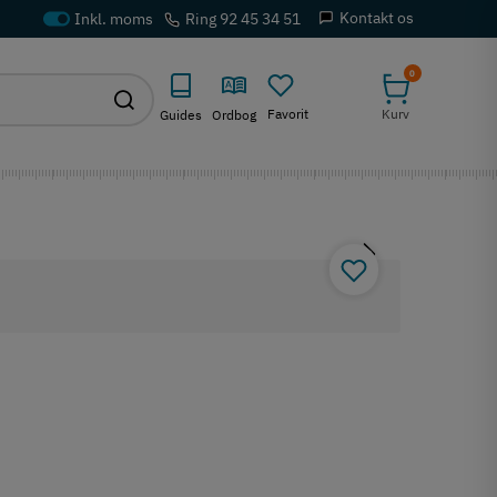
Kontakt os
Ring 92 45 34 51
0
Favorit
Kurv
Guides
Ordbog