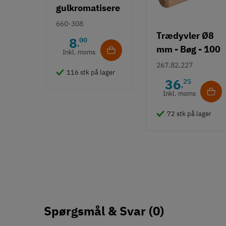
gulkromatisere
t
660-308
Trædyvler Ø8
8
00
,
mm - Bøg - 100
Inkl. moms
gram (114 - 60
267.82.227
116 stk på lager
stk.)
36
25
,
Inkl. moms
72 stk på lager
Spørgsmål & Svar
(0)