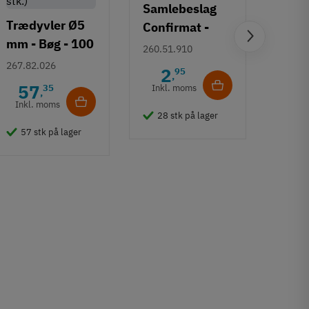
Samlebeslag
Trædyvler Ø5
Confirmat -
mm - Bøg - 100
halvmånebesla
Saml
260.51.910
gram (ca. 320
g
267.82.026
6 skr
2
95
,
stk.)
57
35
Inkl. moms
260.1
,
Inkl. moms
9
28 stk på lager
Inkl
57 stk på lager
23 