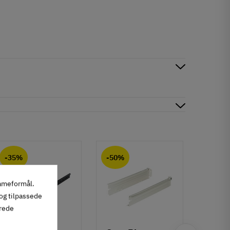
-35%
-50%
-50%
lameformål.
 og tilpassede
erede