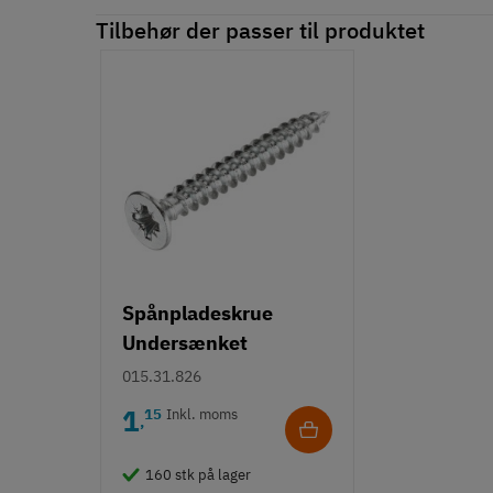
Tilbehør der passer til produktet
Spånpladeskrue
Undersænket
Fuldgevind Ø4,0 - PZ2
015.31.826
1
15
Inkl. moms
,
160 stk på lager