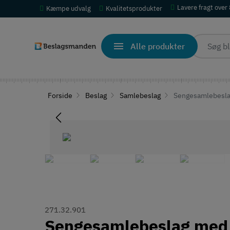
Lavere fragt over
Kæmpe udvalg
Kvalitetsprodukter
Alle produkter
Forside
Beslag
Samlebeslag
Sengesamlebeslag
271.32.901
Sengesamlebeslag med 