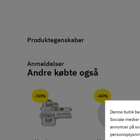
Produktegenskaber
Mærker
Haefele
Reference
271.32.901
Anmeldelser
Tilstand
Ny
Andre købte også
Anmeldelser (0)
chat
-50%
-60%
Denne butik be
Sociale medier 
annoncer på so
personoplysni