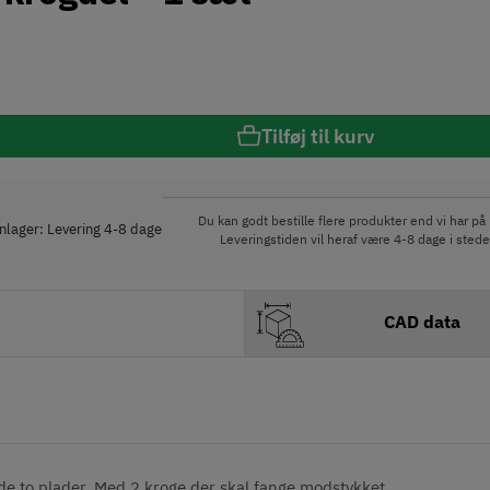
Tilføj til kurv
Du kan godt bestille flere produkter end vi har på 
rnlager: Levering 4-8 dage
Leveringstiden vil heraf være 4-8 dage i stede
CAD data
de to plader. Med 2 kroge der skal fange modstykket.