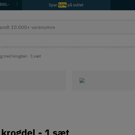
 800,-
Spar
50%
på outlet
 med krogdel - 1 sæt
krogdel - 1 sæt