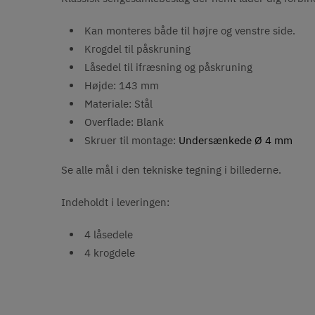
Kan monteres både til højre og venstre side.
Krogdel til påskruning
Låsedel til ifræsning og påskruning
Højde: 143 mm
Materiale: Stål
Overflade: Blank
Skruer til montage:
Undersænkede Ø 4 mm
Se alle mål i den tekniske tegning i billederne.
Indeholdt i leveringen:
4 låsedele
4 krogdele