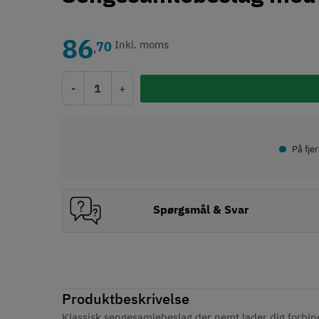
86
70
Inkl. moms
,
-
+
•
På fje
Spørgsmål & Svar
Produktbeskrivelse
Klassisk sengesamlebeslag der nemt lader dig forbin