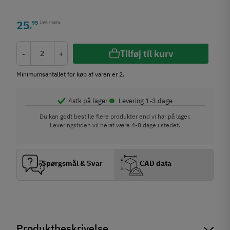
25
95
Inkl. moms
,
Tilføj til kurv
-
+
Minimumsantallet for køb af varen er 2.
•
4
stk på lager
Levering 1-3 dage
Du kan godt bestille flere produkter end vi har på lager.
Leveringstiden vil heraf være 4-8 dage i stedet.
Spørgsmål & Svar
CAD data
Produktbeskrivelse