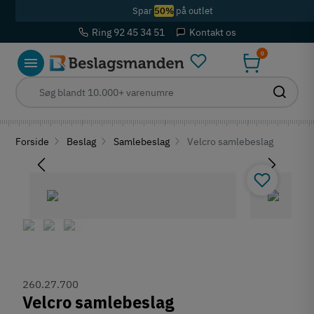
Spar
50%
på outlet
Ring 92 45 34 51
Kontakt os
0
Forside
Beslag
Samlebeslag
Velcro samlebeslag
260.27.700
Velcro samlebeslag