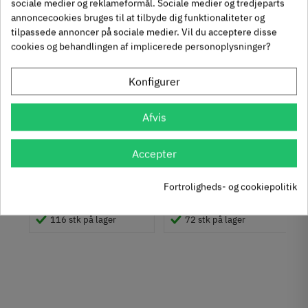
sociale medier og reklameformål. Sociale medier og tredjeparts
annoncecookies bruges til at tilbyde dig funktionaliteter og
tilpassede annoncer på sociale medier. Vil du acceptere disse
Se også disse alternativer i stedet
cookies og behandlingen af implicerede personoplysninger?
Konfigurer
Afvis
Hjørnebånd -
Trædyvler Ø8 mm -
gulkromatiseret
Bøg - 100 gram (114 -
Accepter
60 stk.)
660-308
267.82.227
00
Inkl. moms
25
Inkl. moms
8
36
Fortroligheds- og cookiepolitik
,
,
en
116 stk på lager
72 stk på lager