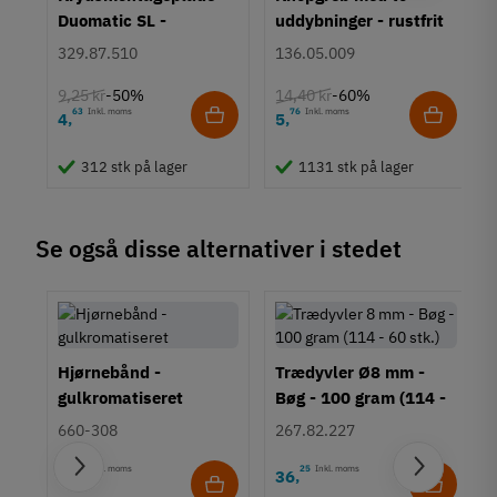
Duomatic SL -
uddybninger - rustfrit
Euroskruer
stål
329.87.510
136.05.009
9,25 kr
14,40 kr
-50%
-60%
63
Inkl. moms
76
Inkl. moms
4
5
,
,
312 stk på lager
1131 stk på lager
Se også disse alternativer i stedet
Hjørnebånd -
Trædyvler Ø8 mm -
gulkromatiseret
Bøg - 100 gram (114 -
60 stk.)
660-308
267.82.227
00
Inkl. moms
25
Inkl. moms
8
36
,
,