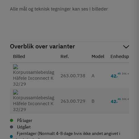
Alle mål og teknisk tegninger kan ses i billeder
Overblik over varianter
Billed
Ref.
Model
Enhedspris
45
Inkl. moms
263.00.738
A
42
,
45
Inkl. moms
263.00.729
B
42
,
På lager
Udgået
Fjernlager (Normalt 4-8 dage hvis ikke andet angivet i