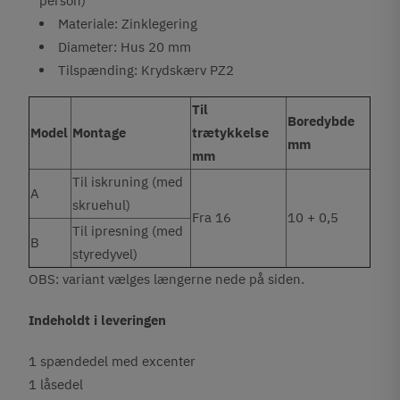
person)
Materiale: Zinklegering
Diameter: Hus 20 mm
Tilspænding: Krydskærv PZ2
Til
Boredybde
Model
Montage
trætykkelse
mm
mm
Til iskruning (med
A
skruehul)
Fra 16
10 + 0,5
Til ipresning (med
B
styredyvel)
OBS: variant vælges længerne nede på siden.
Indeholdt i leveringen
1 spændedel med excenter
1 låsedel