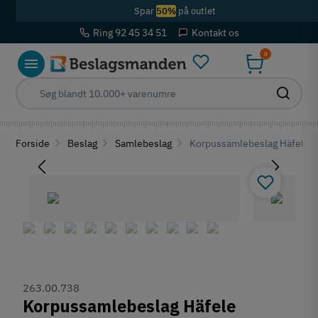
Spar
50%
på outlet
Ring 92 45 34 51
Kontakt os
0
Forside
Beslag
Samlebeslag
Korpussamlebeslag Häfele I
263.00.738
Korpussamlebeslag Häfele