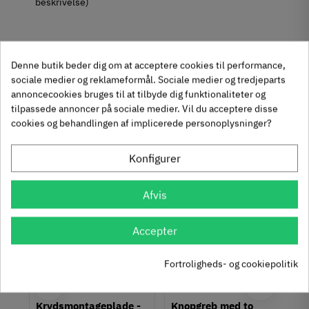
beskrivelse)
Denne butik beder dig om at acceptere cookies til performance,
Produktegenskaber
sociale medier og reklameformål. Sociale medier og tredjeparts
Mærker
Haefele
annoncecookies bruges til at tilbyde dig funktionaliteter og
tilpassede annoncer på sociale medier. Vil du acceptere disse
Reference
263.00.738
cookies og behandlingen af implicerede personoplysninger?
Anmeldelser
På lager
0 Varer
Andre købte også
Tilstand
Ny
Konfigurer
chat
Anmeldelser (0)
-50%
-60%
Afvis
Accepter
Fortroligheds- og cookiepolitik
um
Krydsmontageplade -
Knopgreb med to