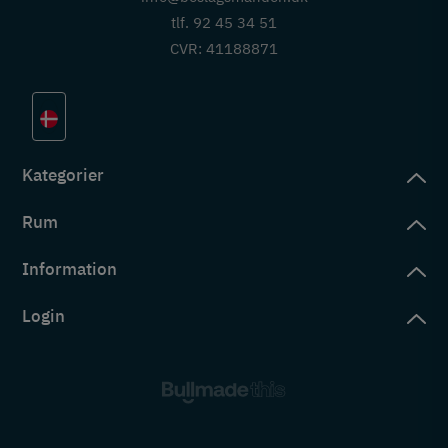
tlf. 92 45 34 51
CVR: 41188871
Kategorier
Rum
slag
rd
Information
deværelse
eb
yggers
Login
vering
ul
tré
tingelser
ngsler
g ind på konto
rderobe
em er vi
s
ne ordrer
ntor
okie- og privatlivspolitik
s
ne adresser