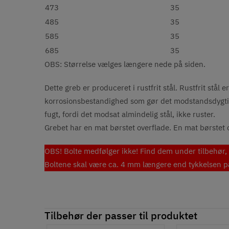
473
35
485
35
585
35
685
35
OBS: Størrelse vælges længere nede på siden.
Dette greb er produceret i rustfrit stål. Rustfrit stå
korrosionsbestandighed som gør det modstandsdygtig o
fugt, fordi det modsat almindelig stål, ikke ruster.
Grebet har en mat børstet overflade. En mat børstet o
OBS! Bolte medfølger ikke! Find dem under tilbehør, 
Boltene skal være ca. 4 mm længere end tykkelsen på 
Tilbehør der passer til produktet