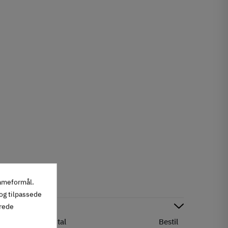
lameformål.
 og tilpassede
erede
Status
Antal
Bestil