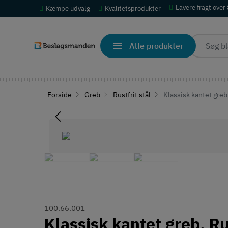
Lavere fragt over
Kæmpe udvalg
Kvalitetsprodukter
Alle produkter
Forside
Greb
Rustfrit stål
Klassisk kantet greb
100.66.001
Klassisk kantet greb, Ru