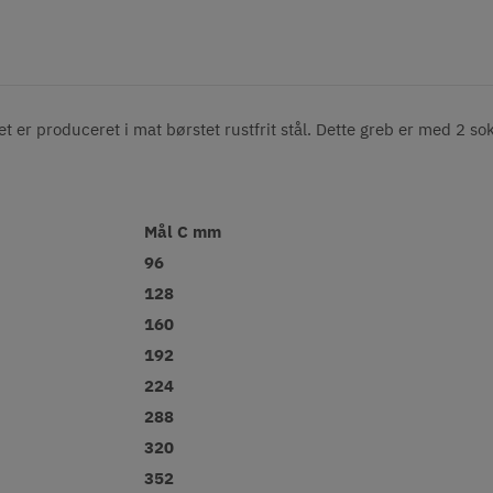
bet er produceret i mat børstet rustfrit stål. Dette greb er med 2 sok
Mål C mm
96
128
160
192
224
288
320
352