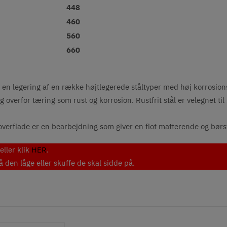
448
460
560
660
l er en legering af en række højtlegerede ståltyper med høj korrosio
verfor tæring som rust og korrosion. Rustfrit stål er velegnet t
verflade er en bearbejdning som giver en flot matterende og børste
eller klik
HER
.
den låge eller skuffe de skal sidde på.