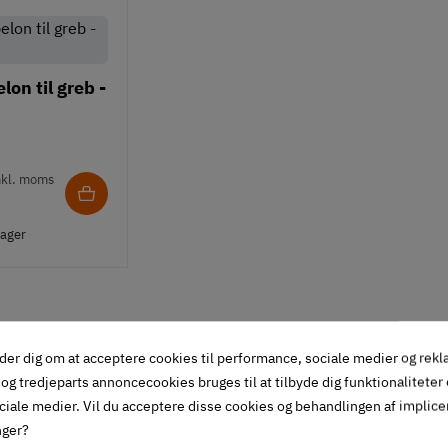
on til greb -
nkl. moms
lager
der dig om at acceptere cookies til performance, sociale medier og rek
og tredjeparts annoncecookies bruges til at tilbyde dig funktionaliteter
ciale medier. Vil du acceptere disse cookies og behandlingen af implic
nger?
Ref.
Hulafstand
Enhedspris