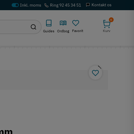
Kontakt os
Ring 92 45 34 51
0
Favorit
Kurv
Guides
Ordbog
 mm