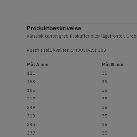
Produktbeskrivelse
Klassisk kantet greb til skuffer eller lågefronter. Gre
Rustfrit stål, kvalitet: 1.4305/AISI 303
Mål A mm
Mål B mm
121
35
153
35
185
35
217
35
249
35
313
35
345
35
377
35