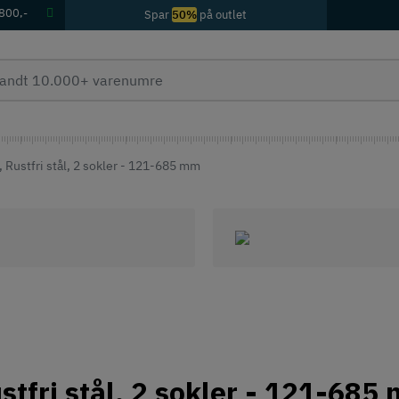
 800,-
Spar
50%
på outlet
, Rustfri stål, 2 sokler - 121-685 mm
stfri stål, 2 sokler - 121-685