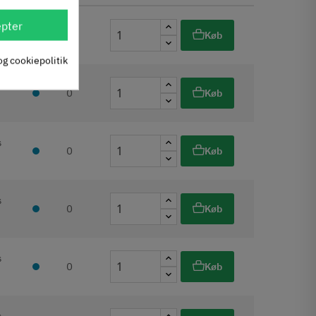
pter
s
0
Køb
og cookiepolitik
s
0
Køb
s
0
Køb
s
0
Køb
s
0
Køb