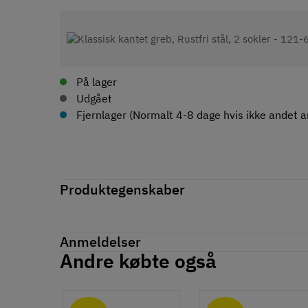
På lager
Udgået
Fjernlager (Normalt 4-8 dage hvis ikke andet an
Produktegenskaber
Mærker
Haefele
Reference
100.66.001
Anmeldelser
Produktinformation
Andre købte også
Anmeldelser (0)
Materiale
chat
Rustfrit stål