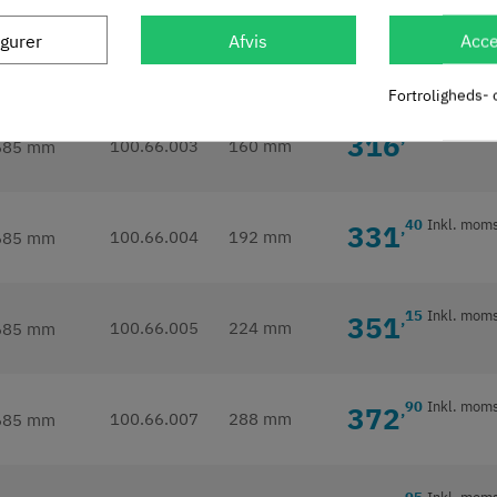
igurer
Afvis
Acce
25
Inkl. mom
303
,
100.66.002
128 mm
Fortroligheds- 
70
Inkl. mom
316
,
100.66.003
160 mm
40
Inkl. mom
331
,
100.66.004
192 mm
15
Inkl. mom
351
,
100.66.005
224 mm
90
Inkl. mom
372
,
100.66.007
288 mm