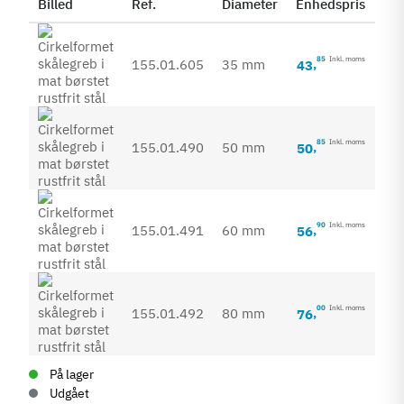
Billed
Ref.
Diameter
Enhedspris
Sta
85
Inkl. moms
155.01.605
35 mm
43
,
85
Inkl. moms
155.01.490
50 mm
50
,
90
Inkl. moms
155.01.491
60 mm
56
,
00
Inkl. moms
155.01.492
80 mm
76
,
På lager
Udgået