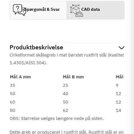
Spørgsmål & Svar
CAD data
Produktbeskrivelse
Cirkelformet skålegreb i mat børstet rustfrit stål (kvalitet
1.4301/AISI 304).
Mål A mm
Mål B mm
Mål C 
35
25
9
50
40
12
60
50
12
80
62
14
OBS: Størrelse vælges længere nede på siden.
Dette greb er produceret i rustfrit stål. Rustfrit stål er en