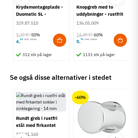
Type
um
Krydsmontageplade -
Knopgreb med to
Skålegreb
Duomatic SL -
uddybninger - rustfrit
Stil
Euroskruer
stål
329.87.510
136.05.009
Moderne
9,25 kr
14,40 kr
-50%
-60%
Tilstand
Ny
63
Inkl. moms
76
Inkl. moms
4
5
,
,
312 stk på lager
1131 stk på lager
Se også disse alternativer i stedet
-60%
Rundt greb i rustfri
stål med firkantet
sokler i zinklegering -
155.01.160