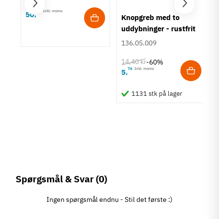
14 mm
55
Inkl. moms
50
,
Knopgreb med to
tet
uddybninger - rustfrit
stål
136.05.009
14,40 kr
-60%
76
Inkl. moms
5
,
1131 stk på lager
Spørgsmål & Svar
(0)
Ingen spørgsmål endnu - Stil det første :)