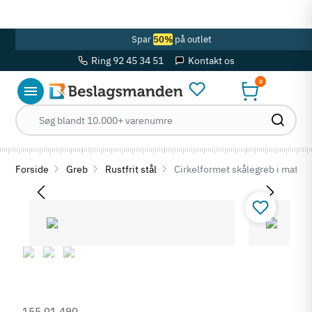
OBS! Se ferie åbningstider her
Spar
50%
på outlet
Ring 92 45 34 51
Kontakt os
0
Forside
Greb
Rustfrit stål
Cirkelformet skålegreb i mat børs
155.01.490