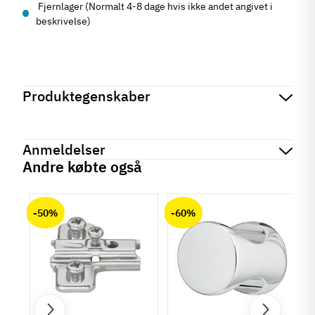
Fjernlager (Normalt 4-8 dage hvis ikke andet angivet i
beskrivelse)
Produktegenskaber
Mærker
Haefele
Reference
155.01.490
Anmeldelser
Produktinformation
Andre købte også
Materiale
chat
Anmeldelser (0)
Rustfrit stål
-50%
-60%
Overflade
Mat børstet
Farve
Metalfarvet
Montering
Påskruning