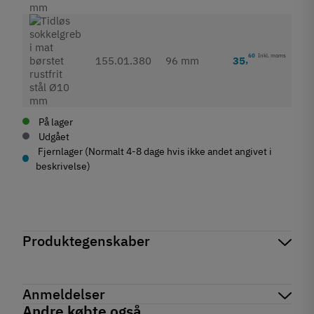
60
Inkl. moms
35
,
155.01.380
96 mm
På lager
Udgået
Fjernlager (Normalt 4-8 dage hvis ikke andet angivet i
beskrivelse)
Produktegenskaber
Mærker
Haefele
Reference
155.01.380
Anmeldelser
På lager
1 Varer
Andre købte også