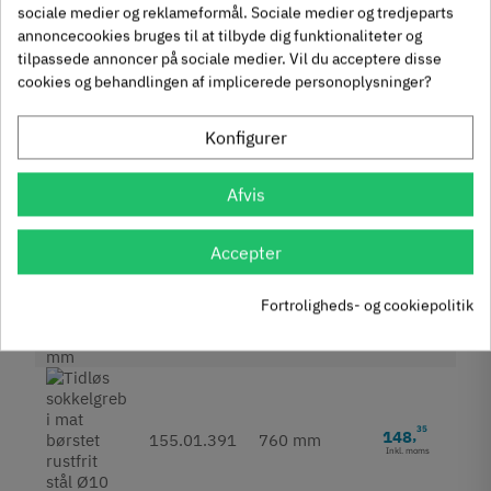
89
,
155.01.388
448 mm
sociale medier og reklameformål. Sociale medier og tredjeparts
annoncecookies bruges til at tilbyde dig funktionaliteter og
tilpassede annoncer på sociale medier. Vil du acceptere disse
cookies og behandlingen af implicerede personoplysninger?
Konfigurer
30
110
,
155.01.389
560 mm
Inkl. moms
Afvis
Accepter
25
123
,
155.01.390
660 mm
Fortroligheds- og cookiepolitik
Inkl. moms
35
148
,
155.01.391
760 mm
Inkl. moms