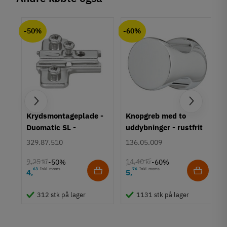
Produktinformation
chat
Anmeldelser (0)
Materiale
-50%
-60%
Rustfrit stål
Overflade
Mat børstet
Hulafstand
96 mm
128 mm
160 mm
192 mm
um
Krydsmontageplade -
Knopgreb med to
224 mm
Duomatic SL -
uddybninger - rustfrit
288 mm
Euroskruer
stål
329.87.510
136.05.009
320 mm
352 mm
9,25 kr
14,40 kr
-50%
-60%
448 mm
63
Inkl. moms
76
Inkl. moms
4
5
,
,
560 mm
660 mm
312 stk på lager
1131 stk på lager
760 mm
Farve
Metalfarvet