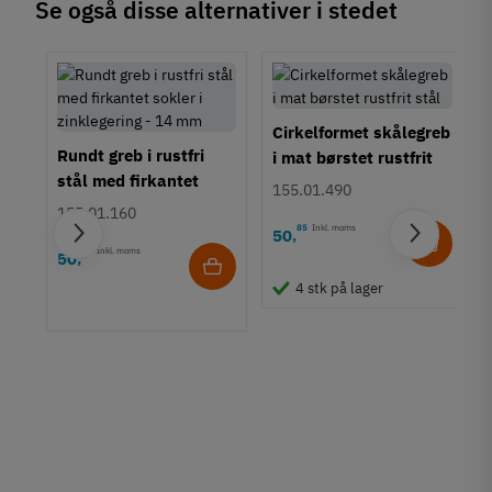
Se også disse alternativer i stedet
Montering
M4 bolt
Type
Bøjlegreb
Cirkelformet skålegreb
Stil
Rundt greb i rustfri
i mat børstet rustfrit
Klassisk
stål med firkantet
stål
155.01.490
Tilstand
Ny
sokler i zinklegering -
155.01.160
14 mm
85
Inkl. moms
50
,
55
Inkl. moms
50
,
b i
4 stk på lager