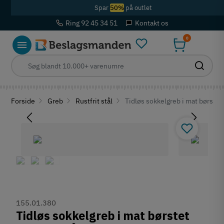
Spar
50%
på outlet
Ring 92 45 34 51
Kontakt os
0
Forside
Greb
Rustfrit stål
Tidløs sokkelgreb i mat børstet
155.01.380
Tidløs sokkelgreb i mat børstet