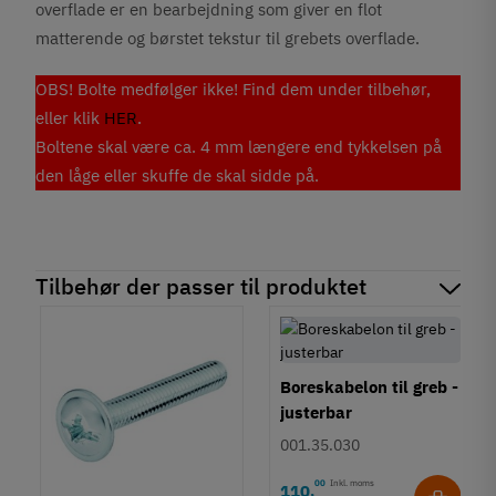
overflade er en bearbejdning som giver en flot
matterende og børstet tekstur til grebets overflade.
OBS! Bolte medfølger ikke! Find dem under tilbehør,
eller klik
HER
.
Boltene skal være ca. 4 mm længere end tykkelsen på
den låge eller skuffe de skal sidde på.
Tilbehør der passer til produktet
Boreskabelon til greb -
justerbar
001.35.030
00
Inkl. moms
110
,