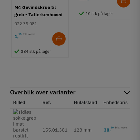
M4 Gevindskrue til
10 stk på lager
greb - Tallerkenhoved
- Krydskærv
022.35.081
15
Inkl. moms
1
,
384 stk på lager
Overblik over varianter
Billed
Ref.
Hulafstand
Enhedspris
St
80
Inkl. moms
38
,
155.01.381
128 mm