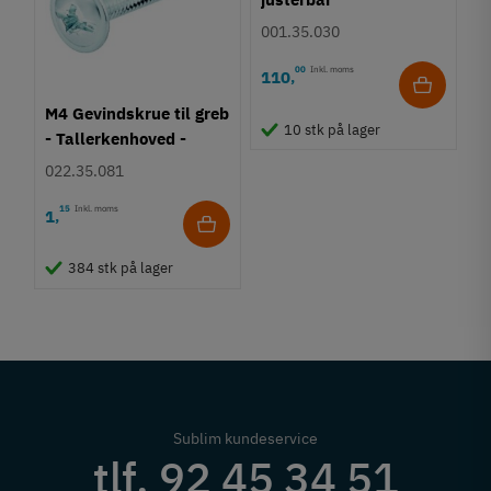
001.35.030
00
Inkl. moms
110
,
M4 Gevindskrue til greb
10 stk på lager
- Tallerkenhoved -
Krydskærv
022.35.081
15
Inkl. moms
1
,
384 stk på lager
Sublim kundeservice
tlf. 92 45 34 51