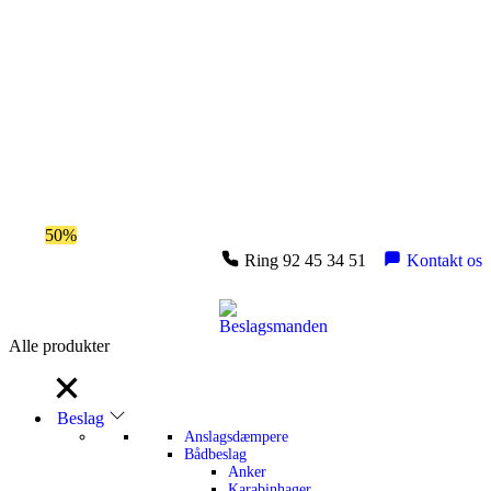
Spar
50%
på outlet
Ring 92 45 34 51
Kontakt os
Alle produkter
Alle produkter
Beslag
Anslagsdæmpere
Bådbeslag
Anker
Karabinhager