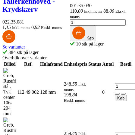
Tallerkenhoved -
001.35.030
Krydskærv
110
,
00
88
,
00
Inkl. moms
Ekskl.
moms
022.35.081
1
,
15
0
,
92
Inkl. moms
Ekskl. moms
Køb
10 stk på lager
Se varianter
384 stk på lager
Overblik over varianter
Billed
Ref.
Hulafstand
Enhedspris
Status
Antal
Bestil
248
,
55
Inkl.
moms
112.49.002
128 mm
0
198
,
84
Køb
Ekskl. moms
259
,
40
Inkl.