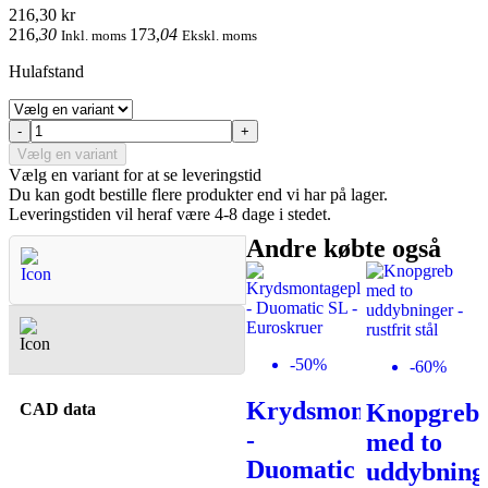
216,30 kr
216
,
30
173
,
04
Inkl. moms
Ekskl. moms
Hulafstand
-
+
Vælg en variant
Vælg en variant for at se leveringstid
Du kan godt bestille flere produkter end vi har på lager.
Leveringstiden vil heraf være 4-8 dage i stedet.
Andre købte også
Spørgsmål & Svar
-50%
-60%
Krydsmontageplade
-50%
-50%
Knopgreb
CAD data
-
med to
Greb
Greb i
Duomatic
uddybning
Stål,
sort