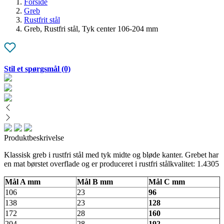
Forside
Greb
Rustfrit stål
Greb, Rustfri stål, Tyk center 106-204 mm
Stil et spørgsmål
(0)
Produktbeskrivelse
Klassisk greb i rustfri stål med tyk midte og bløde kanter. Grebet har
en mat børstet overflade og er produceret i rustfri stålkvalitet: 1.4305
Mål A mm
Mål B mm
Mål C mm
106
23
96
138
23
128
172
28
160
204
28
192