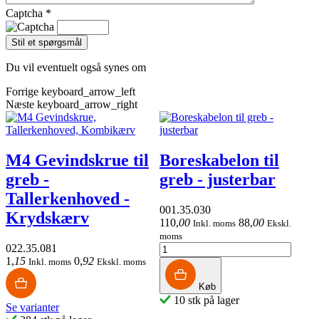
Captcha
*
Du vil eventuelt også synes om
Forrige
keyboard_arrow_left
Næste
keyboard_arrow_right
M4 Gevindskrue til
Boreskabelon til
greb -
greb - justerbar
Tallerkenhoved -
001.35.030
Krydskærv
110
,
00
88
,
00
Inkl. moms
Ekskl.
moms
022.35.081
1
,
15
0
,
92
Inkl. moms
Ekskl. moms
Køb
10 stk på lager
Se varianter