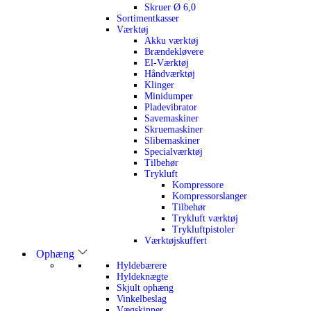
Skruer Ø 6,0
Sortimentkasser
Værktøj
Akku værktøj
Brændekløvere
El-Værktøj
Håndværktøj
Klinger
Minidumper
Pladevibrator
Savemaskiner
Skruemaskiner
Slibemaskiner
Specialværktøj
Tilbehør
Trykluft
Kompressore
Kompressorslanger
Tilbehør
Trykluft værktøj
Trykluftpistoler
Værktøjskuffert
Ophæng
Hyldebærere
Hyldeknægte
Skjult ophæng
Vinkelbeslag
Vægskinner