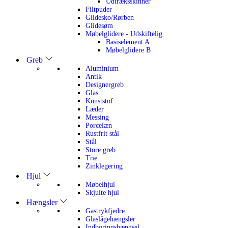
Udtræksskinner
Filtpuder
Glidesko/Rørben
Glidesøm
Møbelglidere - Udskiftelig
Basiselement A
Møbelglidere B
Greb
Aluminium
Antik
Designergreb
Glas
Kunststof
Læder
Messing
Porcelæn
Rustfrit stål
Stål
Store greb
Træ
Zinklegering
Hjul
Møbelhjul
Skjulte hjul
Hængsler
Gastrykfjedre
Glaslågehængsler
Indboringshængsel