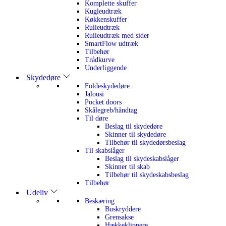
Komplette skuffer
Kugleudtræk
Køkkenskuffer
Rulleudtræk
Rulleudtræk med sider
SmartFlow udtræk
Tilbehør
Trådkurve
Underliggende
Skydedøre
Foldeskydedøre
Jalousi
Pocket doors
Skålegreb/håndtag
Til døre
Beslag til skydedøre
Skinner til skydedøre
Tilbehør til skydedørsbeslag
Til skabslåger
Beslag til skydeskabslåger
Skinner til skab
Tilbehør til skydeskabsbeslag
Tilbehør
Udeliv
Beskæring
Buskryddere
Grensakse
Hækkeklippere