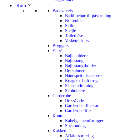
Rum
Badeværelse
Badtilbehør til påskruning
Bruseniche
Skilte
Spejle
Toiletbåse
Vasketøjskurv
Bryggers
Entré
Bøjleholdere
Bøjlestang
Bøjlestangsholder
Dørspioner
Håndsprit dispensere
Knager / Loftkroge
Skabsindretning
Skoholdere
Garderobe
DressCode
Garderobe tilbehør
Garderobelifte
Kontor
Kabelgennemføringer
Strømudtag
Køkken
Affaldssortering