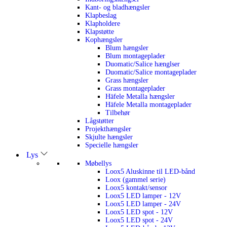
Kant- og bladhængsler
Klapbeslag
Klapholdere
Klapstøtte
Kophængsler
Blum hængsler
Blum montageplader
Duomatic/Salice hænglser
Duomatic/Salice montageplader
Grass hængsler
Grass montageplader
Häfele Metalla hængsler
Häfele Metalla montageplader
Tilbehør
Lågstøtter
Projekthængsler
Skjulte hængsler
Specielle hængsler
Lys
Møbellys
Loox5 Aluskinne til LED-bånd
Loox (gammel serie)
Loox5 kontakt/sensor
Loox5 LED lamper - 12V
Loox5 LED lamper - 24V
Loox5 LED spot - 12V
Loox5 LED spot - 24V