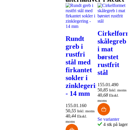
Cirkelfor
Rundt
skålegreb
Ovalformet
Ovalformet
greb i
i mat
skålegreb
skålegreb
rustfri
børstet
i mat
i mat
stål med
rustfrit
børstet
børstet
firkantet
stål
rustfrit
rustfrit
sokler i
stål -
stål -
zinklegering
155.01.490
175x60
102x50
50
,
85
Inkl. moms
- 14 mm
40
,
68
Ekskl.
mm
mm
moms
155.01.160
50
,
55
155.01.507
155.01.506
Inkl. moms
40
,
44
106
,
70
81
,
90
Ekskl.
Inkl.
Inkl. moms
Se varianter
85
,
36
65
,
52
moms
moms
Ekskl.
4 stk på lager
Ekskl. moms
moms