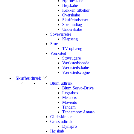
Hjørneskabe
Højskabe
Køkken tilbehør
Overskabe
Skuffeindsatser
Strømudtag
Underskabe
Soveværelse
Klapseng
Stue
TV-ophæng
Værksted
Støvsugere
Værkstedsborde
Værkstedsskabe
Værkstedsvogne
Skuffeudtræk
Blum udtræk
Blum Servo-Drive
Legrabox
Metabox
Movento
Tandem
Tandembox Antaro
Glideskinner
Grass udtræk
Dynapro
Højskab