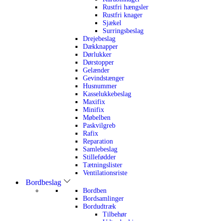
Rustfri hængsler
Rustfri knager
Sjækel
Surringsbeslag
Drejebeslag
Dækknapper
Dørlukker
Dørstopper
Gelænder
Gevindstænger
Husnummer
Kasselukkebeslag
Maxifix
Minifix
Møbelben
Paskvilgreb
Rafix
Reparation
Samlebeslag
Stillefødder
Tætningslister
Ventilationsriste
Bordbeslag
Bordben
Bordsamlinger
Bordudtræk
Tilbehør