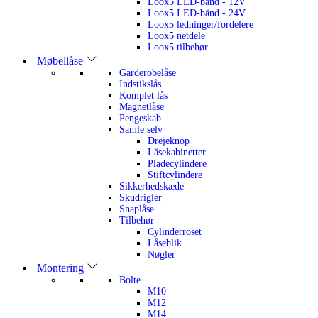
Loox5 LED-bånd - 12V
Loox5 LED-bånd - 24V
Loox5 ledninger/fordelere
Loox5 netdele
Loox5 tilbehør
Møbellåse
Garderobelåse
Indstikslås
Komplet lås
Magnetlåse
Pengeskab
Samle selv
Drejeknop
Låsekabinetter
Pladecylindere
Stiftcylindere
Sikkerhedskæde
Skudrigler
Snaplåse
Tilbehør
Cylinderroset
Låseblik
Nøgler
Montering
Bolte
M10
M12
M14