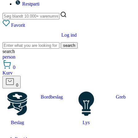
Restparti
Favorit
Log ind
search
search
person
0
Kurv
0
Bordbeslag
Greb
Beslag
Lys