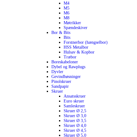
M4
M5
M6
M8
Møtrikker
Spændeskiver
Bor & Bits
Bits
Forstnerbor (hængselbor)
HSS Metalbor
Hulsav & Kopbor
Træbor
Boreskabeloner
Dybel og Rawplugs
Dyvler
Gevindbøsninger
Pinolskruer
Sandpapir
Skruer
Ansatsskruer
Euro skruer
Samleskruer
Skruer Ø 2,5
Skruer Ø 3,0
Skruer Ø 3,5
Skruer Ø 4,0
Skruer Ø 4,5
Skruer Ø 5,0