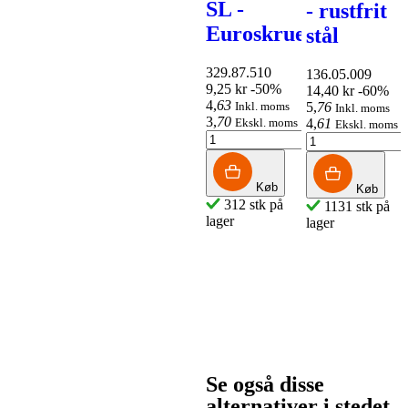
SL -
- rustfrit
Rund.
aluminium
Euroskruer
stål
176-240
og
mm
forkromet
329.87.510
136.05.009
9,25 kr
-50%
sokkel
14,40 kr
-60%
4
,
63
Inkl. moms
5
,
76
108.65.002
Inkl. moms
3
,
70
Ekskl. moms
4
,
61
132,65 kr
-50%
Ekskl. moms
106.69.227
66
,
33
Inkl. moms
167,60 kr
-50%
53
,
06
Ekskl.
83
,
80
Inkl. moms
moms
67
,
04
Ekskl.
Køb
Køb
moms
312 stk på
1131 stk på
lager
lager
Køb
50 stk på
Køb
lager
34 stk på
lager
Se også disse
alternativer i stedet