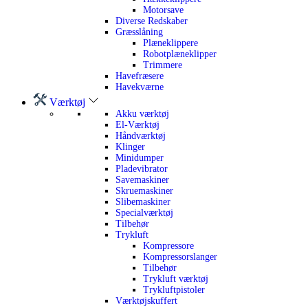
Motorsave
Diverse Redskaber
Græsslåning
Plæneklippere
Robotplæneklipper
Trimmere
Havefræsere
Havekværne
Værktøj
Akku værktøj
El-Værktøj
Håndværktøj
Klinger
Minidumper
Pladevibrator
Savemaskiner
Skruemaskiner
Slibemaskiner
Specialværktøj
Tilbehør
Trykluft
Kompressore
Kompressorslanger
Tilbehør
Trykluft værktøj
Trykluftpistoler
Værktøjskuffert