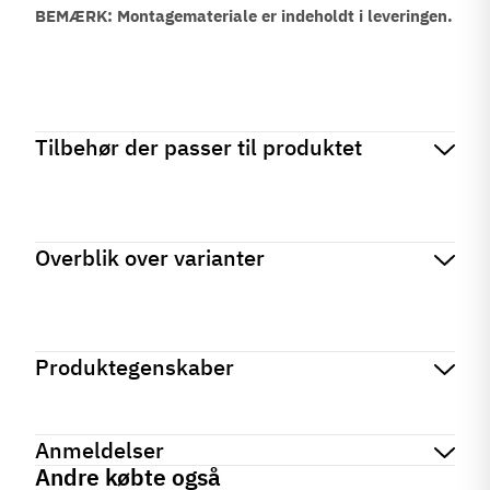
BEMÆRK: Montagemateriale er indeholdt i leveringen.
Tilbehør der passer til produktet
Overblik over varianter
Produktegenskaber
Mærker
Haefele
Reference
151.38.111
Anmeldelser
På lager
1 Enhed
Andre købte også
Produktinformation