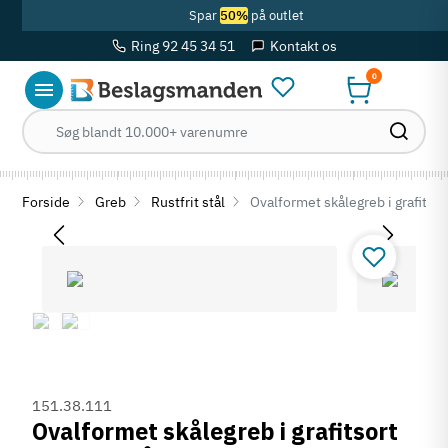
Spar
50%
på outlet
Ring 92 45 34 51
Kontakt os
0
Forside
Greb
Rustfrit stål
Ovalformet skålegreb i grafitsort
151.38.111
Ovalformet skålegreb i grafitsort