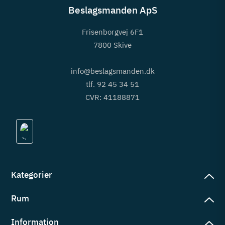
Beslagsmanden ApS
Frisenborgvej 6F1
7800 Skive
info@beslagsmanden.dk
tlf. 92 45 34 51
CVR: 41188871
Kategorier
Rum
slag
rd
Information
deværelse