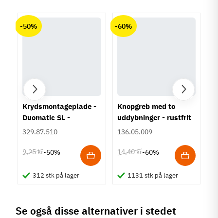
chat
Anmeldelser (0)
Materiale
-50%
-60%
Rustfrit stål
Der er ingen kundeanmeldelser endnu.
Farve
Sort
Montering
Ipresning
Type
Skålegreb
Krydsmontageplade -
Knopgreb med to
Duomatic SL -
uddybninger - rustfrit
Tilstand
Ny
Euroskruer
stål
329.87.510
136.05.009
9,25 kr
14,40 kr
-50%
-60%
312 stk på lager
1131 stk på lager
Se også disse alternativer i stedet
-60%
-35%
-50%
-60%
-50%
-50%