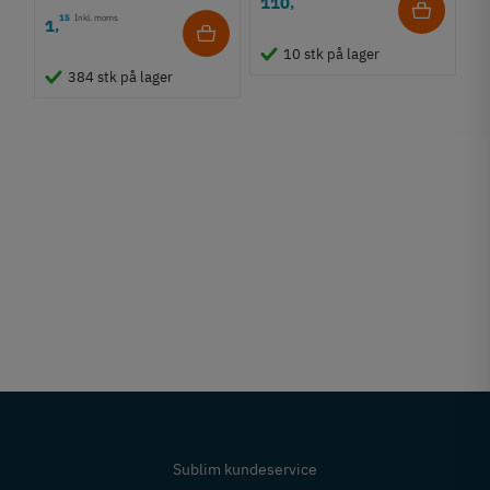
110
,
15
Inkl. moms
1
,
10 stk på lager
384 stk på lager
Sublim kundeservice