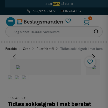
Spar
50%
på outlet
Ring 92 45 34 51
Kontakt os
0
Forside
Greb
Rustfrit stål
Tidløs sokkelgreb i mat børstet
115.48.601
Tidløs sokkelgreb i mat børstet