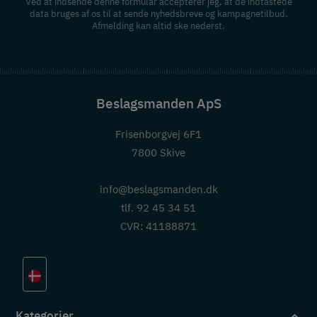
Ved at indsende denne formular accepterer jeg, at de indtastede
data bruges af os til at sende nyhedsbreve og kampagnetilbud.
Afmelding kan altid ske nederst.
Beslagsmanden ApS
Frisenborgvej 6F1
7800 Skive
info@beslagsmanden.dk
tlf. 92 45 34 51
CVR: 41188871
Kategorier