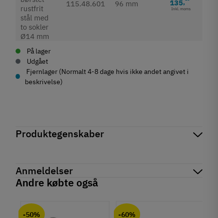
135
,
115.48.601
96 mm
Inkl. moms
På lager
Udgået
Fjernlager (Normalt 4-8 dage hvis ikke andet angivet i
beskrivelse)
Produktegenskaber
Mærker
Haefele
Reference
115.48.601
Anmeldelser
På lager
0 Varer
Andre købte også
Produktinformation
chat
Anmeldelser (0)
Materiale
-50%
-60%
Rustfrit stål