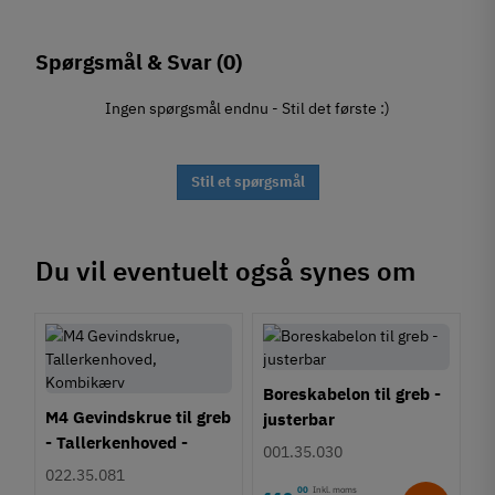
Spørgsmål & Svar
(0)
Ingen spørgsmål endnu - Stil det første :)
Stil et spørgsmål
Du vil eventuelt også synes om
Boreskabelon til greb -
M4 Gevindskrue til greb
justerbar
- Tallerkenhoved -
001.35.030
Krydskærv
022.35.081
00
Inkl. moms