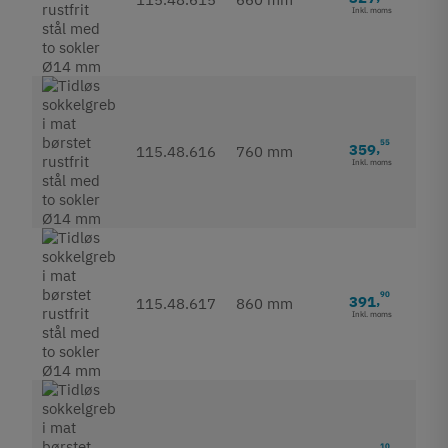
Inkl. moms
55
359
,
115.48.616
760 mm
Inkl. moms
90
391
,
115.48.617
860 mm
Inkl. moms
10