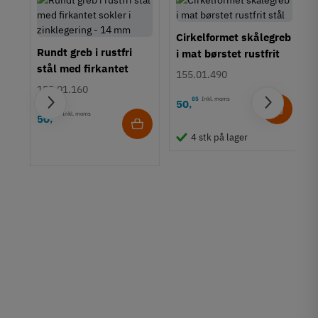
Metalfarvet
Montering
Cirkelformet skålegreb
M4 bolt
Rundt greb i rustfri
i mat børstet rustfrit
Type
stål med firkantet
stål
155.01.490
Bøjlegreb
sokler i zinklegering -
155.01.160
14 mm
Stil
85
Inkl. moms
50
,
Klassisk
55
Inkl. moms
50
,
b i
4 stk på lager
Tilstand
Ny