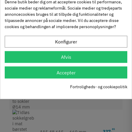
Denne butik beder dig om at acceptere cookies til performance,
Inkl. moms
sociale medier og reklameformål. Sociale medier og tredjeparts
annoncecookies bruges til at tilbyde dig funktionaliteter og
tilpassede annoncer på sociale medier. Vil du acceptere disse
cookies og behandlingen af implicerede personoplysninger?
65
253
,
Konfigurer
115.48.613
460 mm
Inkl. moms
Afvis
Accepter
10
296
,
Fortroligheds- og cookiepolitik
115.48.614
560 mm
Inkl. moms
85
327
,
115.48.615
660 mm