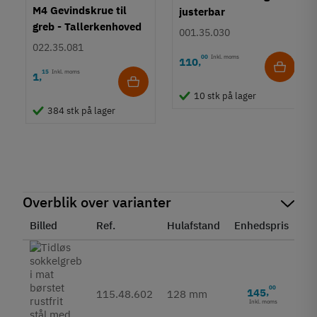
M4 Gevindskrue til
justerbar
greb - Tallerkenhoved
001.35.030
- Krydskærv
022.35.081
00
Inkl. moms
110
,
15
Inkl. moms
1
,
10 stk på lager
384 stk på lager
Overblik over varianter
Billed
Ref.
Hulafstand
Enhedspris
St
00
145
,
115.48.602
128 mm
Inkl. moms