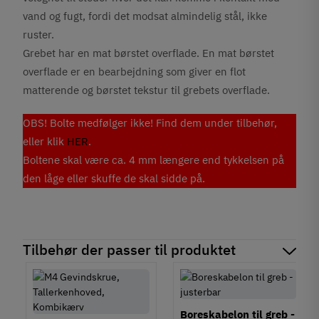
vand og fugt, fordi det modsat almindelig stål, ikke
ruster.
Grebet har en mat børstet overflade. En mat børstet
overflade er en bearbejdning som giver en flot
matterende og børstet tekstur til grebets overflade.
OBS! Bolte medfølger ikke! Find dem under tilbehør,
eller klik
HER
.
Boltene skal være ca. 4 mm længere end tykkelsen på
den låge eller skuffe de skal sidde på.
Tilbehør der passer til produktet
Boreskabelon til greb -