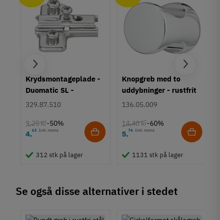
Overflade
Mat børstet
Hulafstand
96 mm
128 mm
160 mm
192 mm
um
Krydsmontageplade -
Knopgreb med to
210 mm
Duomatic SL -
uddybninger - rustfrit
260 mm
Euroskruer
stål
329.87.510
136.05.009
288 mm
310 mm
9,25 kr
14,40 kr
-50%
-60%
352 mm
63
Inkl. moms
76
Inkl. moms
4
5
,
,
360 mm
410 mm
312 stk på lager
1131 stk på lager
460 mm
560 mm
660 mm
Se også disse alternativer i stedet
760 mm
860 mm
Farve