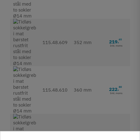
65
219
,
115.48.609
352 mm
Inkl. moms
80
222
,
115.48.610
360 mm
Inkl. moms
20
238
,
115.48.611
410 mm