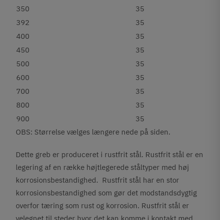
350
35
392
35
400
35
450
35
500
35
600
35
700
35
800
35
900
35
OBS: Størrelse vælges længere nede på siden.
Dette greb er produceret i rustfrit stål. Rustfrit stål er en
legering af en række højtlegerede ståltyper med høj
korrosionsbestandighed. Rustfrit stål har en stor
korrosionsbestandighed som gør det modstandsdygtig
overfor tæring som rust og korrosion. Rustfrit stål er
velegnet til steder hvor det kan komme i kontakt med