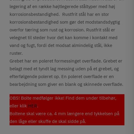
legering af en række højtlegerede ståltyper med høj
korrosionsbestandighed. Rustfrit stål har en stor
korrosionsbestandighed som gør det modstandsdygtig
overfor tæring som rust og korrosion. Rustfrit stål er
velegnet til steder hvor det kan komme i kontakt med
vand og fugt, fordi det modsat almindelig stål, ikke
ruster.
Grebet har en poleret formessinget overflade. Grebet er
belagt med et tyndt lag messing uden på et grebet, og
efterfølgende poleret op. En poleret overflade er en
bearbejdning som giver en blank og skinnede overflade.
OBS! Bolte medfølger ikke! Find dem under tilbehør,
eller klik
HER
.
Boltene skal være ca. 4 mm længere end tykkelsen på
den låge eller skuffe de skal sidde på.