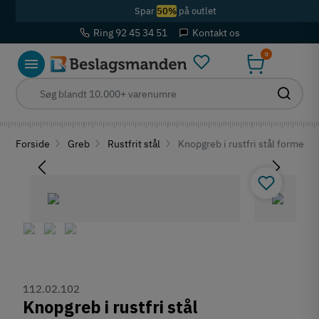
Spar
50%
på outlet
Ring 92 45 34 51
Kontakt os
0
Forside
Greb
Rustfrit stål
Knopgreb i rustfri stål formess
112.02.102
Knopgreb i rustfri stål