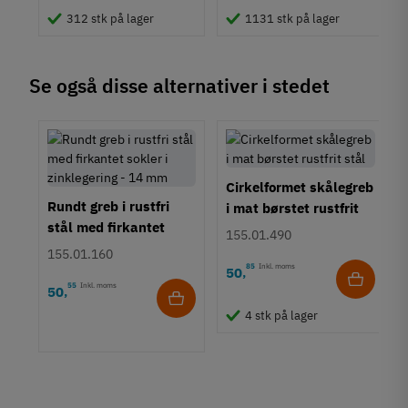
Tilstand
Ny
312 stk på lager
1131 stk på lager
Se også disse alternativer i stedet
Cirkelformet skålegreb
Rundt greb i rustfri
i mat børstet rustfrit
stål med firkantet
stål
155.01.490
sokler i zinklegering -
155.01.160
14 mm
85
Inkl. moms
50
,
55
Inkl. moms
50
,
b i
4 stk på lager