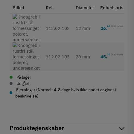
Billed
Ref.
Diameter
Enhedspris
St
65
Inkl. moms
26
,
112.02.102
12 mm
10
Inkl. moms
45
,
112.02.103
20 mm
På lager
Udgået
Fjernlager (Normalt 4-8 dage hvis ikke andet angivet i
beskrivelse)
Produktegenskaber