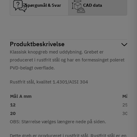
Spørgsmål & Svar
CAD data
Produktbeskrivelse
Klassisk knopgreb med uddybning. Grebet er
produceret i rustfrit stål og har en formessinget poleret
PVD-belagt overflade.
Rustfrit stål, kvalitet 1.4301/AISI 304
Mål A mm
Mål B
12
25
20
30
OBS: Størrelse vælges længere nede på siden.
Dette greb er produceret i rustfrit stål. Rustfrit stål er en