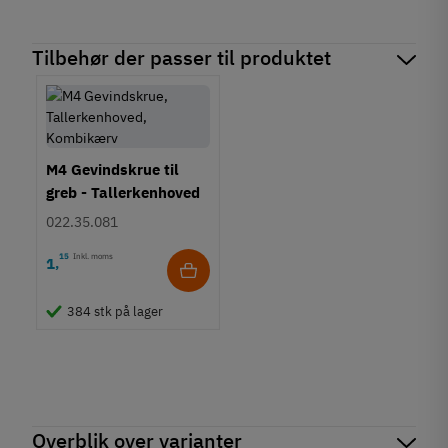
Tilbehør der passer til produktet
M4 Gevindskrue til
greb - Tallerkenhoved
- Krydskærv
022.35.081
15
Inkl. moms
1
,
384 stk på lager
Overblik over varianter