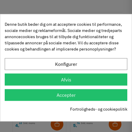
Mærker
Haefele
Reference
112.02.102
Anmeldelser
På lager
6 Varer
Andre købte også
Denne butik beder dig om at acceptere cookies til performance,
Produktinformation
sociale medier og reklameformål. Sociale medier og tredjeparts
chat
Anmeldelser (0)
annoncecookies bruges til at tilbyde dig funktionaliteter og
Materiale
tilpassede annoncer på sociale medier. Vil du acceptere disse
-50%
-60%
Rustfrit stål
cookies og behandlingen af implicerede personoplysninger?
Overflade
Formessinget
Konfigurer
Poleret
Farve
Messing
Afvis
Montering
um
Krydsmontageplade -
Knopgreb med to
M4 bolt
Accepter
Duomatic SL -
uddybninger - rustfrit
Type
Euroskruer
stål
329.87.510
136.05.009
Knopgreb
Fortroligheds- og cookiepolitik
Stil
9,25 kr
14,40 kr
-50%
-60%
Klassisk
63
Inkl. moms
76
Inkl. moms
4
5
,
,