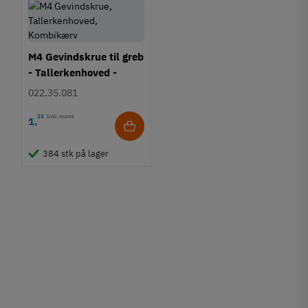
M4 Gevindskrue til greb
- Tallerkenhoved -
Krydskærv
022.35.081
15
Inkl. moms
1
,
384 stk på lager