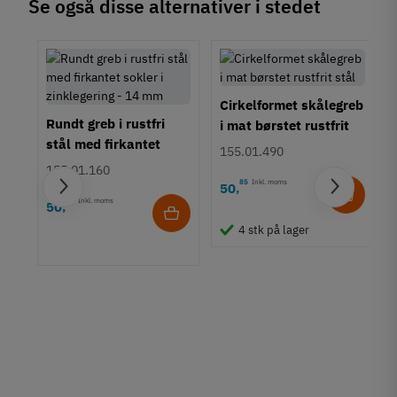
Se også disse alternativer i stedet
Cirkelformet skålegreb
Rundt greb i rustfri
i mat børstet rustfrit
stål med firkantet
stål
155.01.490
sokler i zinklegering -
155.01.160
14 mm
85
Inkl. moms
50
,
55
Inkl. moms
50
,
b i
4 stk på lager