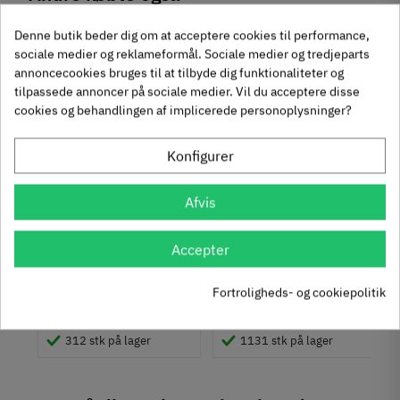
Produktinformation
chat
Anmeldelser (0)
Denne butik beder dig om at acceptere cookies til performance,
Materiale
-50%
-60%
sociale medier og reklameformål. Sociale medier og tredjeparts
Rustfrit stål
annoncecookies bruges til at tilbyde dig funktionaliteter og
Overflade
tilpassede annoncer på sociale medier. Vil du acceptere disse
Mat
cookies og behandlingen af implicerede personoplysninger?
Hulafstand
96 mm
Konfigurer
128 mm
Farve
um
Krydsmontageplade -
Knopgreb med to
Afvis
Sort
Duomatic SL -
uddybninger - rustfrit
Montering
Euroskruer
stål
Accepter
329.87.510
136.05.009
M4 bolt
Type
9,25 kr
14,40 kr
-50%
-60%
Fortroligheds- og cookiepolitik
Bøjlegreb
63
Inkl. moms
76
Inkl. moms
4
5
,
,
Stil
Klassisk
312 stk på lager
1131 stk på lager
Tilstand
Ny