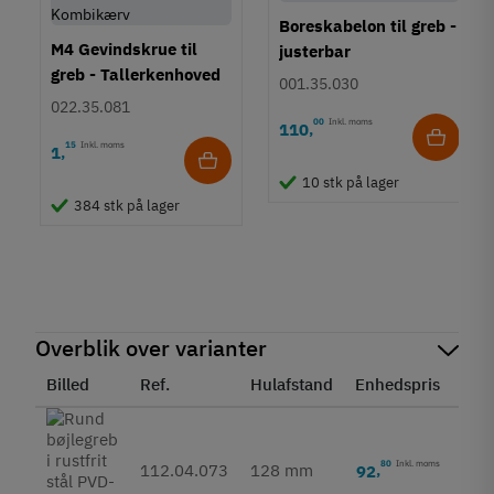
Boreskabelon til greb -
M4 Gevindskrue til
justerbar
greb - Tallerkenhoved
001.35.030
- Krydskærv
022.35.081
00
Inkl. moms
110
,
15
Inkl. moms
1
,
10 stk på lager
384 stk på lager
Overblik over varianter
Billed
Ref.
Hulafstand
Enhedspris
Sta
80
Inkl. moms
112.04.073
128 mm
92
,