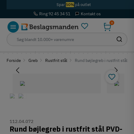
Spar
50%
på outlet
Ring 92 45 34 51
Kontakt os
0
Forside
Greb
Rustfrit stål
Rund bøjlegreb i rustfrit stål PV
112.04.072
Rund bøjlegreb i rustfrit stål PVD-