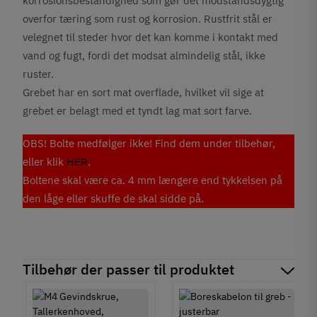
korrosionsbestandighed som gør det modstandsdygtig
overfor tæring som rust og korrosion. Rustfrit stål er
velegnet til steder hvor det kan komme i kontakt med
vand og fugt, fordi det modsat almindelig stål, ikke
ruster.
Grebet har en sort mat overflade, hvilket vil sige at
grebet er belagt med et tyndt lag mat sort farve.
OBS! Bolte medfølger ikke! Find dem under tilbehør,
eller klik
HER
.
Boltene skal være ca. 4 mm længere end tykkelsen på
den låge eller skuffe de skal sidde på.
Tilbehør der passer til produktet