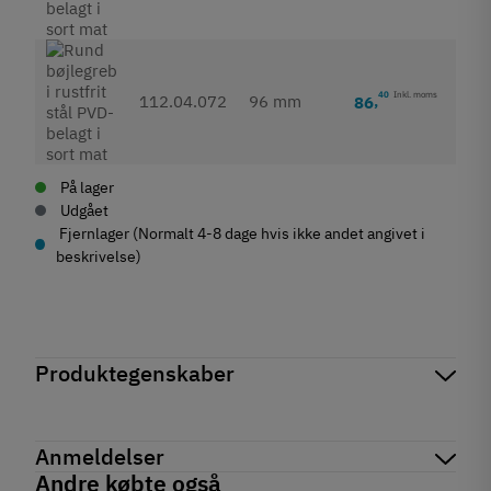
40
Inkl. moms
112.04.072
96 mm
86
,
På lager
Udgået
Fjernlager (Normalt 4-8 dage hvis ikke andet angivet i
beskrivelse)
Produktegenskaber
Mærker
Haefele
Reference
112.04.072
Anmeldelser
På lager
1 Enhed
Andre købte også