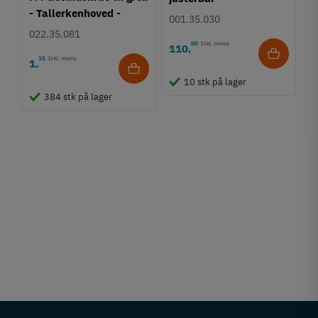
- Tallerkenhoved -
001.35.030
Krydskærv
022.35.081
00
Inkl. moms
110
,
15
Inkl. moms
1
,
10 stk på lager
384 stk på lager