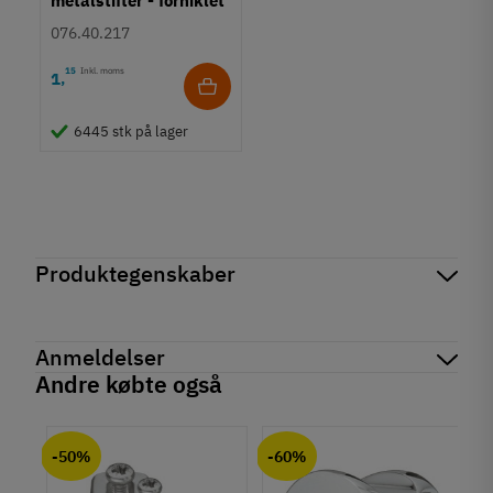
metalstifter - forniklet
eller formessinget
076.40.217
15
Inkl. moms
1
,
6445 stk på lager
Produktegenskaber
Mærker
Haefele
Reference
152.57.000
Anmeldelser
Produktinformation
Andre købte også
Materiale
chat
Anmeldelser (0)
Rustfrit stål
-50%
-60%
Overflade
Mat børstet