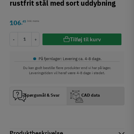
rustfrit stål med sort uddybning
106
45
Inkl. moms
,
Tilføj til kurv
-
+
•
På fjernlager: Levering ca. 4-8 dage.
Du kan godt bestille flere produkter end vi har på lager.
Leveringstiden vil heraf være 4-8 dage i stedet.
Spørgsmål & Svar
CAD data
Produktbeskrivelse