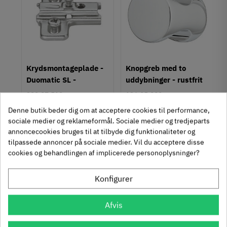
Farve
Metalfarvet
Sort
Montering
Påskruning
um
Krydsmontageplade -
Knopgreb med to
Type
Duomatic SL -
uddybninger - rustfrit
Skålegreb
Euroskruer
stål
329.87.510
136.05.009
Stil
Klassisk
Denne butik beder dig om at acceptere cookies til performance,
9,25 kr
14,40 kr
-50%
-60%
sociale medier og reklameformål. Sociale medier og tredjeparts
63
Inkl. moms
76
Inkl. moms
4
5
,
,
Tilstand
Ny
annoncecookies bruges til at tilbyde dig funktionaliteter og
tilpassede annoncer på sociale medier. Vil du acceptere disse
312 stk på lager
1131 stk på lager
cookies og behandlingen af implicerede personoplysninger?
Konfigurer
Se også disse alternativer i stedet
Afvis