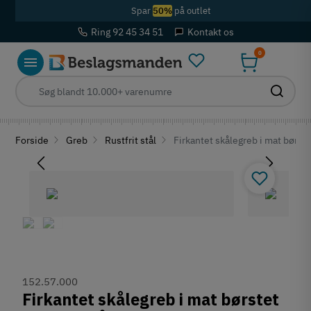
Spar
50%
på outlet
Ring 92 45 34 51
Kontakt os
0
Forside
Greb
Rustfrit stål
Firkantet skålegreb i mat børste
152.57.000
Firkantet skålegreb i mat børstet