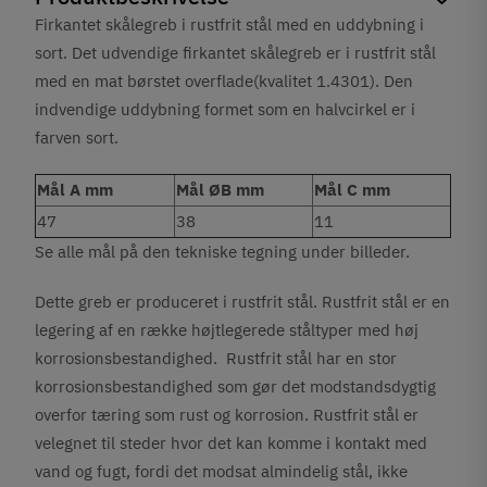
Firkantet skålegreb i rustfrit stål med en uddybning i
sort. Det udvendige firkantet skålegreb er i rustfrit stål
med en mat børstet overflade(kvalitet 1.4301). Den
indvendige uddybning formet som en halvcirkel er i
farven sort.
Mål A mm
Mål ØB mm
Mål C mm
47
38
11
Se alle mål på den tekniske tegning under billeder.
Dette greb er produceret i rustfrit stål. Rustfrit stål er en
legering af en række højtlegerede ståltyper med høj
korrosionsbestandighed. Rustfrit stål har en stor
korrosionsbestandighed som gør det modstandsdygtig
overfor tæring som rust og korrosion. Rustfrit stål er
velegnet til steder hvor det kan komme i kontakt med
vand og fugt, fordi det modsat almindelig stål, ikke