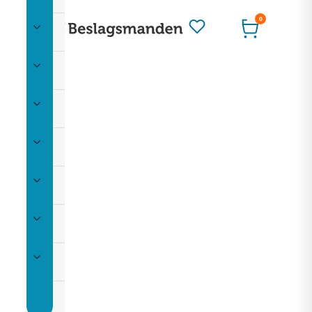
0
Montering
Ophæng
Rum
Skuffeudtræk
Skydedøre
Udeliv
Værktøj
Restparti