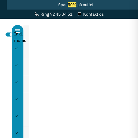
Spar
50%
på outlet
Ring 92 45 34 51
Kontakt os
Beslag
Bordbeslag
Greb
Hjul
Hængsler
Lys
Møbellåse