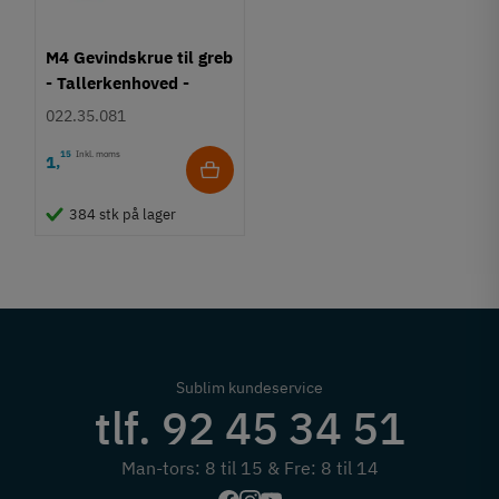
M4 Gevindskrue til greb
- Tallerkenhoved -
Krydskærv
022.35.081
15
Inkl. moms
1
,
384 stk på lager
Sublim kundeservice
tlf. 92 45 34 51
Man-tors: 8 til 15 & Fre: 8 til 14