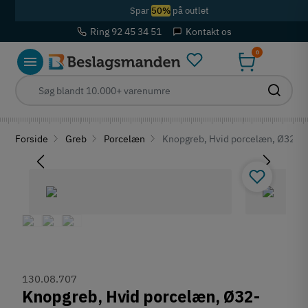
Spar
50%
på outlet
Ring 92 45 34 51
Kontakt os
0
Forside
Greb
Porcelæn
Knopgreb, Hvid porcelæn, Ø32-
130.08.707
Knopgreb, Hvid porcelæn, Ø32-