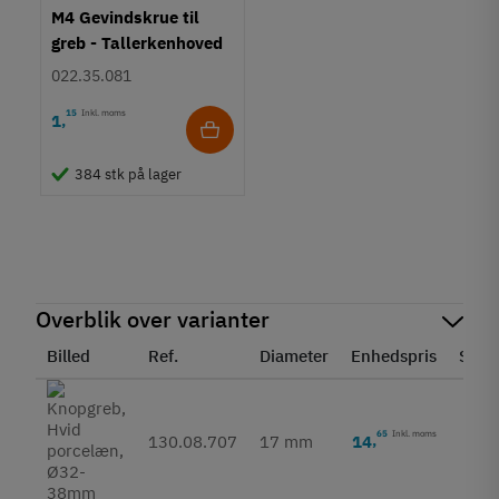
M4 Gevindskrue til
greb - Tallerkenhoved
- Krydskærv
022.35.081
15
Inkl. moms
1
,
384 stk på lager
Overblik over varianter
Billed
Ref.
Diameter
Enhedspris
Stat
65
Inkl. moms
14
,
130.08.707
17 mm