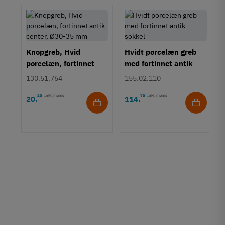
Knopgreb, Hvid
Hvidt porcelæn greb
porcelæn, fortinnet
med fortinnet antik
antik center, Ø30-35
sokkel
130.51.764
155.02.110
mm
25
Inkl. moms
75
Inkl. moms
20
114
,
,