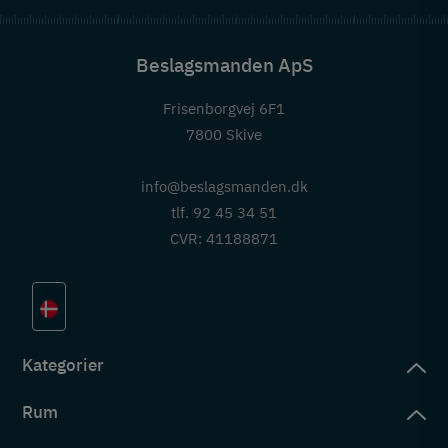
Beslagsmanden ApS
Frisenborgvej 6F1
7800 Skive
info@beslagsmanden.dk
tlf. 92 45 34 51
CVR: 41188871
Kategorier
Rum
slag