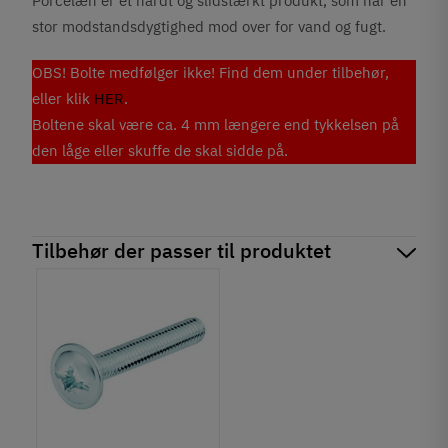
Porcelæn er et hårdt og slidstærkt produkt, som har en
stor modstandsdygtighed mod over for vand og fugt.
OBS! Bolte medfølger ikke! Find dem under tilbehør,
eller klik
HER
.
Boltene skal være ca. 4 mm længere end tykkelsen på
den låge eller skuffe de skal sidde på.
Tilbehør der passer til produktet