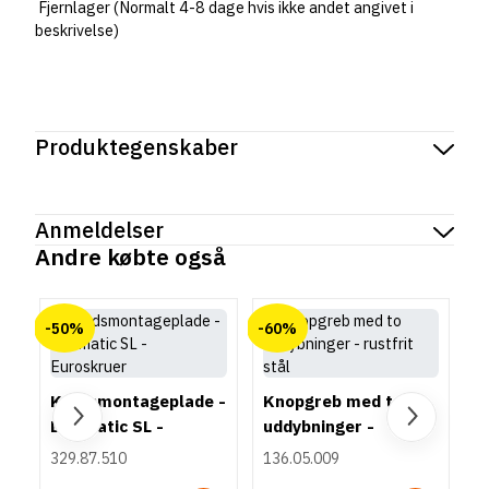
Fjernlager (Normalt 4-8 dage hvis ikke andet angivet i
beskrivelse)
Produktegenskaber
Mærker
Haefele
Reference
262.12.822
Anmeldelser
Produktinformation
Andre købte også
Materiale
chat
Anmeldelser (0)
Stål
-50%
-60%
Borehul
Der er ingen kundeanmeldelser endnu.
Ø7 mm
Gevind
Krydsmontageplade -
Knopgreb med to
Specialgevind
Duomatic SL -
uddybninger -
Samlebolt minifix mål
Euroskruer
rustfrit stål
329.87.510
136.05.009
24 mm
44 mm