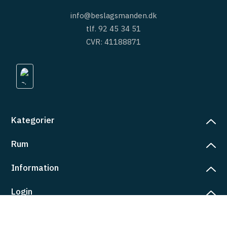
info@beslagsmanden.dk
tlf. 92 45 34 51
CVR: 41188871
Kategorier
Rum
slag
rd
Information
deværelse
eb
yggers
Login
vering
ul
tré
tingelser
ngsler
g ind på konto
rderobe