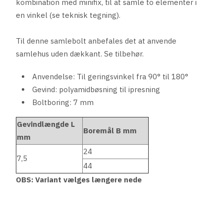
kombination med minifix, til at samle to elementer i
en vinkel (se teknisk tegning).
Til denne samlebolt anbefales det at anvende
samlehus uden dækkant. Se tilbehør.
Anvendelse: Til geringsvinkel fra 90° til 180°
Gevind: polyamidbøsning til ipresning
Boltboring: 7 mm
Gevindlængde L
Boremål B mm
mm
24
7,5
44
OBS: Variant vælges længere nede