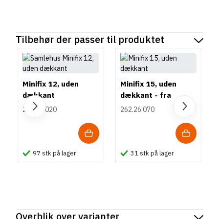
Tilbehør der passer til produktet
Minifix 12, uden
Minifix 15, uden
dækkant
dækkant - fra
trætykkelse 12 mm
262.17.020
262.26.070
97 stk på lager
31 stk på lager
Overblik over varianter