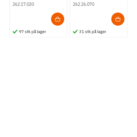
trætykkelse 12 mm
262.17.020
262.26.070
M
97 stk på lager
31 stk på lager
d
t
2