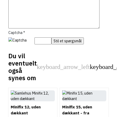
Captcha
*
Du vil
eventuelt
keyboard_arrow_left
keyboard_
også
Forrige
synes om
Minifix 12, uden
Minifix 15, uden
dækkant
dækkant - fra