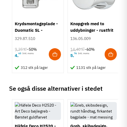
Montering
M4 bolt
Type
um
Krydsmontageplade -
Knopgreb med to
Knopgreb
Duomatic SL -
uddybninger - rustfrit
Stil
Euroskruer
stål
329.87.510
136.05.009
Antik
Klassisk
9,25 kr
14,40 kr
-50%
-60%
63
Inkl. moms
76
Inkl. moms
4
5
,
,
Tilstand
Ny
312 stk på lager
1131 stk på lager
Se også disse alternativer i stedet
Häfele Deco H2520 -
Greb, skibsdesign,