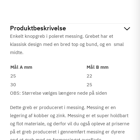
Produktbeskrivelse
Enkelt knopgreb i poleret messing. Grebet har et
klassisk design med en bred top og bund, og en smal
midte.
Mål A mm
Mål B mm
25
22
30
25
OBS: Størrelse vælges længere nede på siden
Dette greb er produceret i messing. Messing er en
legering af kobber og zink. Messing er et super holdbart
og flot materiale, og derfor vil du også opleve at priserne
på et greb produceret i gennemført messing er dyrere
end et greb med en formessinget overflade.