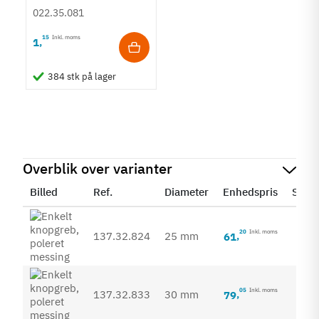
- Krydskærv
022.35.081
15
Inkl. moms
1
,
384 stk på lager
Overblik over varianter
Billed
Ref.
Diameter
Enhedspris
Statu
20
Inkl. moms
137.32.824
25 mm
61
,
05
Inkl. moms
137.32.833
30 mm
79
,