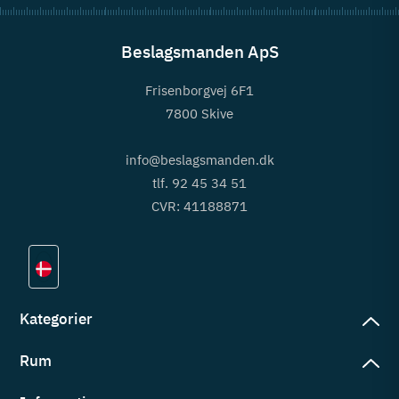
Beslagsmanden ApS
Frisenborgvej 6F1
7800 Skive
info@beslagsmanden.dk
tlf. 92 45 34 51
CVR: 41188871
Kategorier
Rum
slag
rd