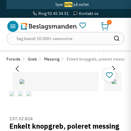
Spar
50%
på outlet
Ring 92 45 34 51
Kontakt os
0
Forside
Greb
Messing
Enkelt knopgreb, poleret messing
137.32.824
Enkelt knopgreb, poleret messing