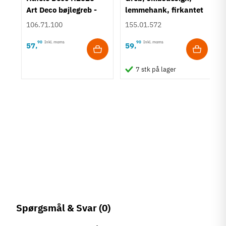
Art Deco bøjlegreb -
lemmehank, firkantet
Børstet guldfarvet
bagplade - mat
106.71.100
155.01.572
messing
90
Inkl. moms
90
Inkl. moms
57
59
,
,
i
t
7 stk på lager
Spørgsmål & Svar
(0)