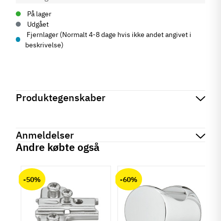
På lager
Udgået
Fjernlager (Normalt 4-8 dage hvis ikke andet angivet i
beskrivelse)
Produktegenskaber
Mærker
Haefele
Reference
137.32.824
Anmeldelser
Produktinformation
Andre købte også
Materiale
chat
Anmeldelser (0)
Messing
-50%
-60%
Overflade
Poleret
Farve
Messing