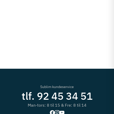
Sublim kundeservice
tlf. 92 45 34 51
Man-tors: 8 til 15 & Fre: 8 til 14