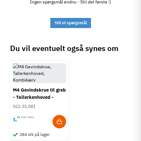
Ingen spørgsmål endnu - Stil det første :)
Stil et spørgsmål
Du vil eventuelt også synes om
M4 Gevindskrue til greb
- Tallerkenhoved -
Krydskærv
022.35.081
15
Inkl. moms
1
,
384 stk på lager